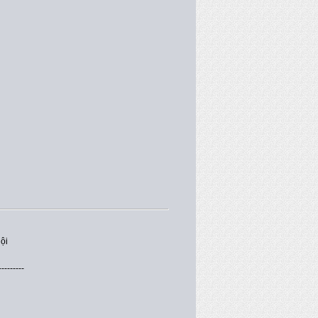
ội
---------