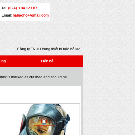
Tel:
(024) 3 94 123 87
Email:
habaoho@gmail.com
Công ty TNHH trang thiết bị bảo hộ lao động
Đại An - Địa chỉ: Số 5 - Yết Kiêu - Quận Hai Bà
Trưng - Hà Nội - Tel: (024) 3 941 2386 * Fax:
ụng
Liên hệ
(024) 3 941 2386 * Email: habaoho@gmail.com
oday' is marked as crashed and should be