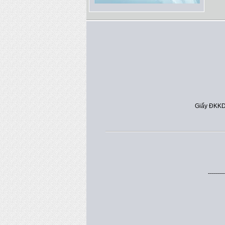
Giấy ĐKKD
--------