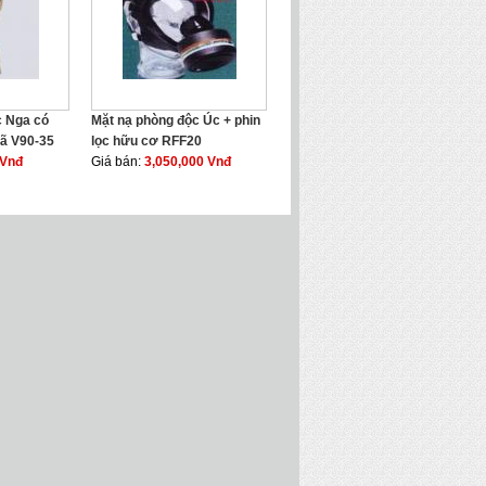
c Nga có
Mặt nạ phòng độc Úc + phin
mã V90-35
lọc hữu cơ RFF20
 Vnđ
Giá bán:
3,050,000 Vnđ