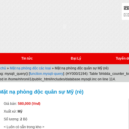
Tin tức
Đại Lý
Tuyển d
 chủ
»
Mặt nạ phòng độc các loại
» Mặt nạ phòng độc quân sự Mỹ (rẻ)
g: mysqli_query() [
function.mysqli-query
]: (HY000/1194): Table 'bhldda_counter_t
ed in /home/nhronil1/public_html/includes/database.mysqli.inc on line 114.
Mặt nạ phòng độc quân sự Mỹ (rẻ)
Giá bán:
580,000 (Vnđ)
Xuất xứ:
Mỹ
Số lượng:
2
Bộ
< Luôn có sẵn trong kho >