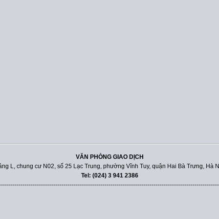
VĂN PHÒNG GIAO DỊCH
ầng L, chung cư N02, số 25 Lạc Trung, phường Vĩnh Tuy, quận Hai Bà Trưng, Hà N
Tel: (024) 3 941 2386
----------------------------------------------------------------------------------------------------------------