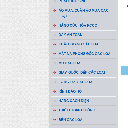
PHAO CỨU SINH
ÁO MƯA, QUẦN ÁO MƯA CÁC
LOẠI
HÀNG CỨU HỎA PCCC
DÂY AN TOÀN
KHẨU TRANG CÁC LOẠI
MẶT NẠ PHÒNG ĐỘC CÁC LOẠI
MŨ CÁC LOẠI
GIÀY, GUỐC, DÉP CÁC LOẠI
GĂNG TAY CÁC LOẠI
KÍNH BẢO HỘ
HÀNG CÁCH ĐIỆN
THIẾT BỊ GIAO THÔNG
ĐÈN CÁC LOẠI