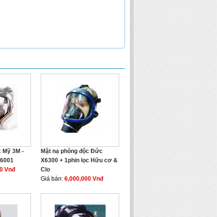
 Mỹ 3M -
Mặt nạ phòng độc Đức
 6001
X6300 + 1phin lọc Hữu cơ &
00 Vnđ
Clo
Giá bán:
6,000,000 Vnđ