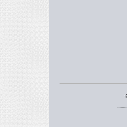
T
--------