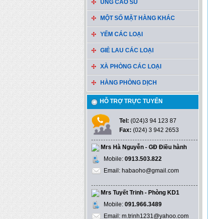
ỦNG CAO SU
MỘT SỐ MẶT HÀNG KHÁC
YẾM CÁC LOẠI
GIẺ LAU CÁC LOẠI
XÀ PHÒNG CÁC LOẠI
HÀNG PHÒNG DỊCH
HỖ TRỢ TRỰC TUYẾN
Tel:
(024)3 94 123 87
Fax:
(024) 3 942 2653
Mrs Hà Nguyễn - GĐ Điều hành
Mobile:
0913.503.822
Email: habaoho@gmail.com
Mrs Tuyết Trinh - Phòng KD1
Mobile:
091.966.3489
Email: m.trinh1231@yahoo.com