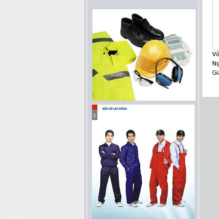
Vò
N
Gi