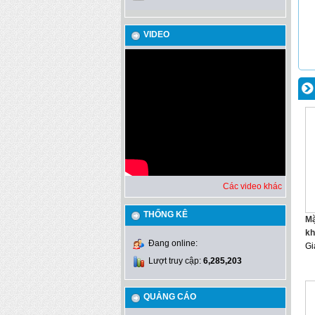
VIDEO
Các video khác
THỐNG KÊ
Mặ
kh
Đang online:
Gi
Lượt truy cập:
6,285,203
QUẢNG CÁO