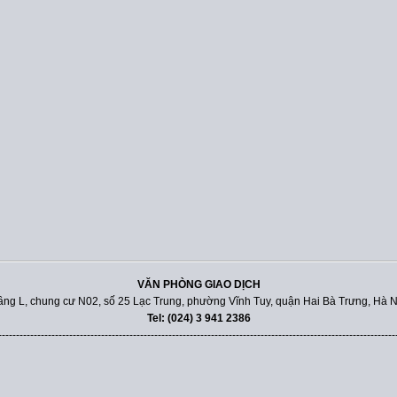
VĂN PHÒNG GIAO DỊCH
ầng L, chung cư N02, số 25 Lạc Trung, phường Vĩnh Tuy, quận Hai Bà Trưng, Hà N
Tel: (024) 3 941 2386
----------------------------------------------------------------------------------------------------------------