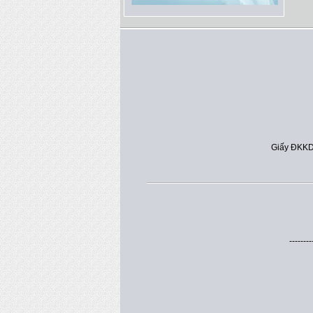
Giấy ĐKKD
--------