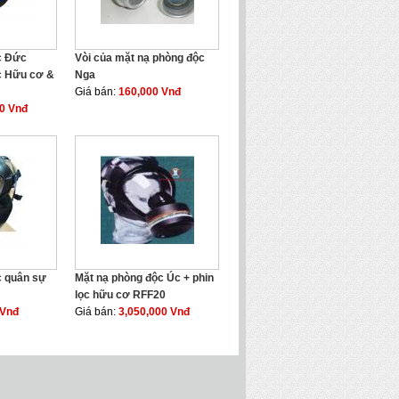
c Đức
Vòi của mặt nạ phòng độc
c Hữu cơ &
Nga
Giá bán:
160,000 Vnđ
00 Vnđ
c quân sự
Mặt nạ phòng độc Úc + phin
lọc hữu cơ RFF20
 Vnđ
Giá bán:
3,050,000 Vnđ