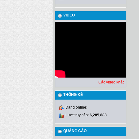
VIDEO
Các video khác
THỐNG KÊ
Đang online:
Lượt truy cập:
6,285,883
QUẢNG CÁO