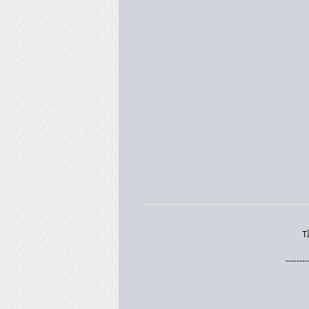
T
--------