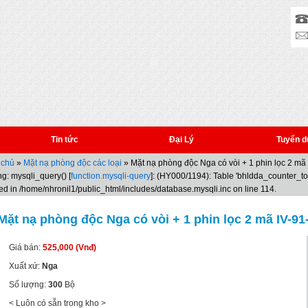
Tin tức
Đại Lý
Tuyển d
 chủ
»
Mặt nạ phòng độc các loại
» Mặt nạ phòng độc Nga có vòi + 1 phin lọc 2 mã
g: mysqli_query() [
function.mysqli-query
]: (HY000/1194): Table 'bhldda_counter_t
ed in /home/nhronil1/public_html/includes/database.mysqli.inc on line 114.
Mặt nạ phòng độc Nga có vòi + 1 phin lọc 2 mã IV-91
Giá bán:
525,000 (Vnđ)
Xuất xứ:
Nga
Số lượng:
300
Bộ
< Luôn có sẵn trong kho >