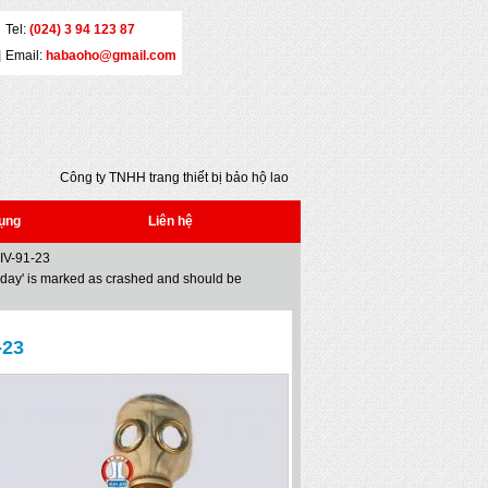
Tel:
(024) 3 94 123 87
Email:
habaoho@gmail.com
Công ty TNHH trang thiết bị bảo hộ lao động
Đại An - Địa chỉ: Số 5 - Yết Kiêu - Quận Hai Bà
Trưng - Hà Nội - Tel: (024) 3 941 2386 * Fax:
ụng
Liên hệ
(024) 3 941 2386 * Email:
 IV-91-23
habaoho@gmail.com
oday' is marked as crashed and should be
-23