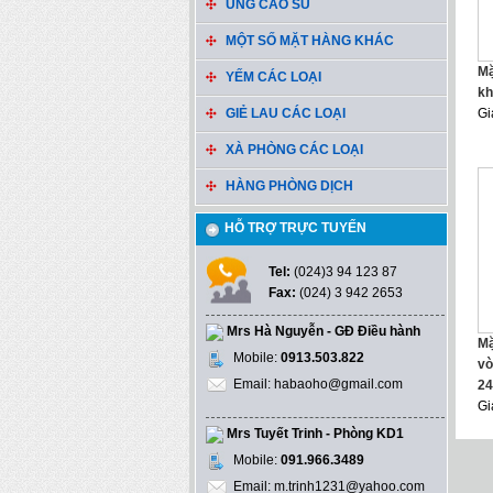
ỦNG CAO SU
MỘT SỐ MẶT HÀNG KHÁC
Mặ
YẾM CÁC LOẠI
kh
GIẺ LAU CÁC LOẠI
Gi
XÀ PHÒNG CÁC LOẠI
HÀNG PHÒNG DỊCH
HỖ TRỢ TRỰC TUYẾN
Tel:
(024)3 94 123 87
Fax:
(024) 3 942 2653
Mrs Hà Nguyễn - GĐ Điều hành
Mặ
Mobile:
0913.503.822
vò
Email: habaoho@gmail.com
24
Gi
Mrs Tuyết Trinh - Phòng KD1
Mobile:
091.966.3489
Email: m.trinh1231@yahoo.com