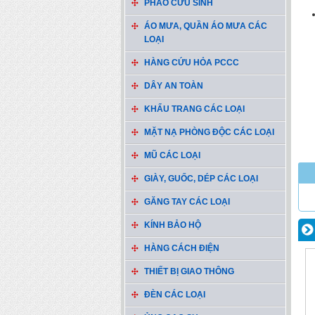
PHAO CỨU SINH
ÁO MƯA, QUẦN ÁO MƯA CÁC
LOẠI
HÀNG CỨU HỎA PCCC
DÂY AN TOÀN
KHẨU TRANG CÁC LOẠI
MẶT NẠ PHÒNG ĐỘC CÁC LOẠI
MŨ CÁC LOẠI
GIÀY, GUỐC, DÉP CÁC LOẠI
GĂNG TAY CÁC LOẠI
KÍNH BẢO HỘ
HÀNG CÁCH ĐIỆN
THIẾT BỊ GIAO THÔNG
ĐÈN CÁC LOẠI