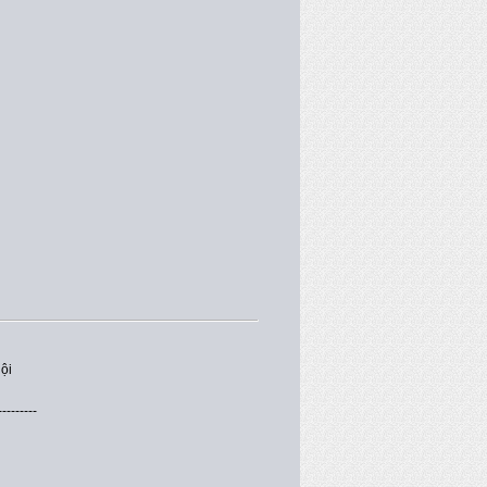
ội
---------