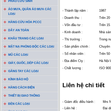
PHAO CỨU SINH
ÁO MƯA, QUẦN ÁO MƯA CÁC
- Thành lập năm :
1987
LOẠI
- Doanh thu :
Trên 20
HÀNG CỨU HỎA PCCC
- Vốn đầu tư :
Trên 15
DÂY AN TOÀN
- Kinh doanh :
Nhà sản 
KHẨU TRANG CÁC LOẠI
- Thị trường :
Trong n
- Sản phẩm chính :
Chuyên c
MẶT NẠ PHÒNG ĐỘC CÁC LOẠI
- Số nhân viên :
Trên 50 
MŨ CÁC LOẠI
- Địa điểm Cty :
Hà Nội-
GIÀY, GUỐC, DÉP CÁC LOẠI
- Chất lượng :
ISO 900
GĂNG TAY CÁC LOẠI
KÍNH BẢO HỘ
Liên hệ chi tiết
HÀNG CÁCH ĐIỆN
THIẾT BỊ GIAO THÔNG
- Giám đốc điều hành :
Mrs N
ĐÈN CÁC LOẠI
- Liên hệ :
Đại d