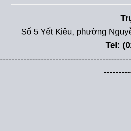
Tr
Số 5 Yết Kiêu, phường Nguyễ
Tel: (
--------------------------------------------
---------