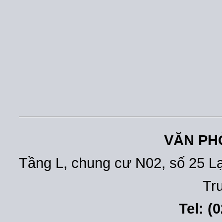
VĂN PH
Tầng L, chung cư N02, số 25 L
Tr
Tel: (