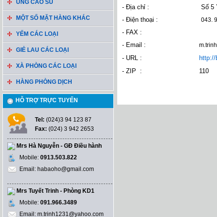
ỦNG CAO SU
- Địa chỉ :
Số 5 
MỘT SỐ MẶT HÀNG KHÁC
- Điện thoại :
043. 
- FAX :
YẾM CÁC LOẠI
- Email :
m.tri
GIẺ LAU CÁC LOẠI
- URL :
http:
XÀ PHÒNG CÁC LOẠI
- ZIP :
110
HÀNG PHÒNG DỊCH
HỖ TRỢ TRỰC TUYẾN
Tel:
(024)3 94 123 87
Fax:
(024) 3 942 2653
Mrs Hà Nguyễn - GĐ Điều hành
Mobile:
0913.503.822
Email: habaoho@gmail.com
Mrs Tuyết Trinh - Phòng KD1
Mobile:
091.966.3489
Email: m.trinh1231@yahoo.com