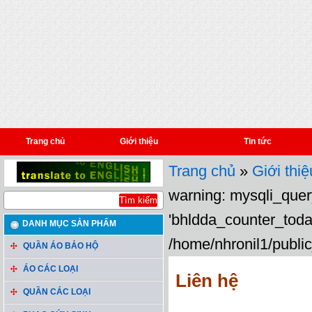
Trang chủ
Giới thiệu
Tin tức
Trang chủ
»
Giới thiệ
warning: mysqli_query
'bhldda_counter_toda
DANH MỤC SẢN PHẨM
/home/nhronil1/public
QUẦN ÁO BẢO HỘ
ÁO CÁC LOẠI
Liên hệ
QUẦN CÁC LOẠI