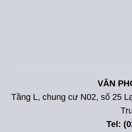
VĂN PH
Tầng L, chung cư N02, số 25 L
Tr
Tel: (