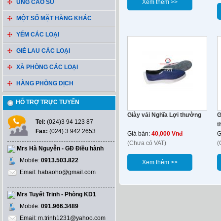
ỦNG CAO SU
Xem thêm >>
MỘT SỐ MẶT HÀNG KHÁC
YẾM CÁC LOẠI
GIẺ LAU CÁC LOẠI
XÀ PHÒNG CÁC LOẠI
HÀNG PHÒNG DỊCH
HỖ TRỢ TRỰC TUYẾN
Giày vải Nghĩa Lợi thường
G
Tel:
(024)3 94 123 87
t
Fax:
(024) 3 942 2653
Giá bán:
40,000 Vnđ
G
(Chưa có VAT)
(
Mrs Hà Nguyễn - GĐ Điều hành
Mobile:
0913.503.822
Xem thêm >>
Email: habaoho@gmail.com
Mrs Tuyết Trinh - Phòng KD1
Mobile:
091.966.3489
Email: m.trinh1231@yahoo.com