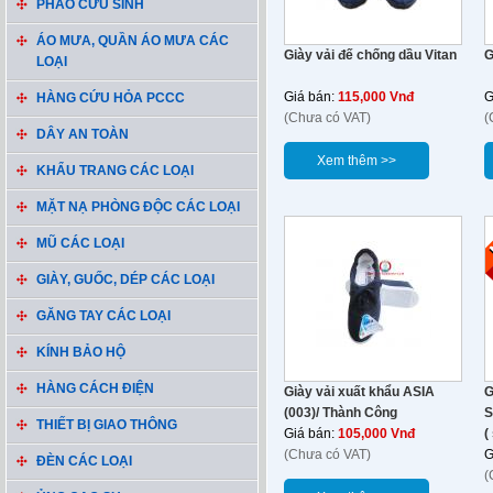
PHAO CỨU SINH
ÁO MƯA, QUẦN ÁO MƯA CÁC
Giày vải đế chống dầu Vitan
G
LOẠI
Giá bán:
115,000 Vnđ
G
HÀNG CỨU HỎA PCCC
(Chưa có VAT)
(
DÂY AN TOÀN
Xem thêm >>
KHẨU TRANG CÁC LOẠI
MẶT NẠ PHÒNG ĐỘC CÁC LOẠI
MŨ CÁC LOẠI
GIÀY, GUỐC, DÉP CÁC LOẠI
GĂNG TAY CÁC LOẠI
KÍNH BẢO HỘ
HÀNG CÁCH ĐIỆN
Giày vải xuất khẩu ASIA
G
(003)/ Thành Công
S
THIẾT BỊ GIAO THÔNG
Giá bán:
105,000 Vnđ
(
(Chưa có VAT)
G
ĐÈN CÁC LOẠI
(