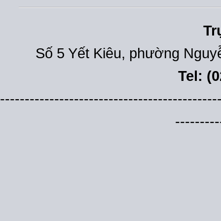
Tr
Số 5 Yết Kiêu, phường Nguyễ
Tel: (
--------------------------------------------
---------