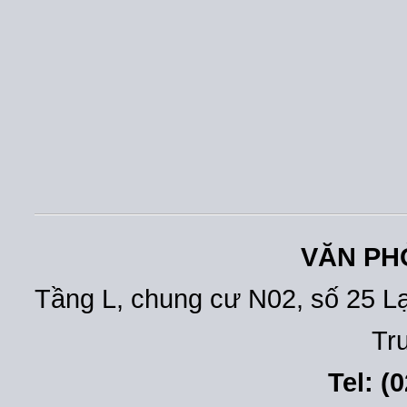
VĂN PH
Tầng L, chung cư N02, số 25 L
Tr
Tel: (