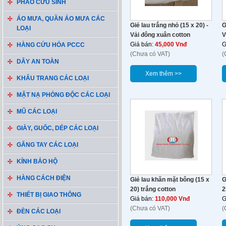
PHAO CỨU SINH
ÁO MƯA, QUẦN ÁO MƯA CÁC
Giẻ lau trắng nhỏ (15 x 20) -
G
LOẠI
Vải đông xuân cotton
V
Giá bán:
45,000 Vnđ
G
HÀNG CỨU HỎA PCCC
(Chưa có VAT)
(
DÂY AN TOÀN
Xem thêm >>
KHẨU TRANG CÁC LOẠI
MẶT NẠ PHÒNG ĐỘC CÁC LOẠI
MŨ CÁC LOẠI
GIÀY, GUỐC, DÉP CÁC LOẠI
GĂNG TAY CÁC LOẠI
KÍNH BẢO HỘ
HÀNG CÁCH ĐIỆN
Giẻ lau khăn mặt bông (15 x
G
20) trắng cotton
2
THIẾT BỊ GIAO THÔNG
Giá bán:
110,000 Vnđ
G
(Chưa có VAT)
(
ĐÈN CÁC LOẠI