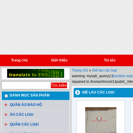
Trang chủ
Giới thiệu
Tin tức
Trang chủ
»
Giẻ lau các loại
warning: mysqli_query() [
function.mys
repaired in /home/nhronil1/public_htm
GIẺ LAU CÁC LOẠI
DANH MỤC SẢN PHẨM
QUẦN ÁO BẢO HỘ
ÁO CÁC LOẠI
QUẦN CÁC LOẠI