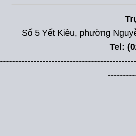
Tr
Số 5 Yết Kiêu, phường Nguyễ
Tel: (
--------------------------------------------
---------