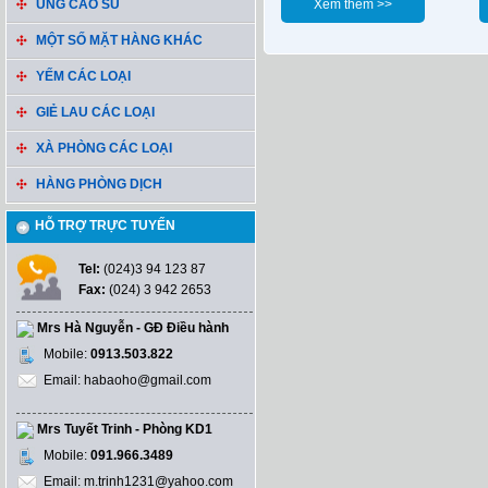
ỦNG CAO SU
Xem thêm >>
MỘT SỐ MẶT HÀNG KHÁC
YẾM CÁC LOẠI
GIẺ LAU CÁC LOẠI
XÀ PHÒNG CÁC LOẠI
HÀNG PHÒNG DỊCH
HỖ TRỢ TRỰC TUYẾN
Tel:
(024)3 94 123 87
Fax:
(024) 3 942 2653
Mrs Hà Nguyễn - GĐ Điều hành
Mobile:
0913.503.822
Email: habaoho@gmail.com
Mrs Tuyết Trinh - Phòng KD1
Mobile:
091.966.3489
Email: m.trinh1231@yahoo.com