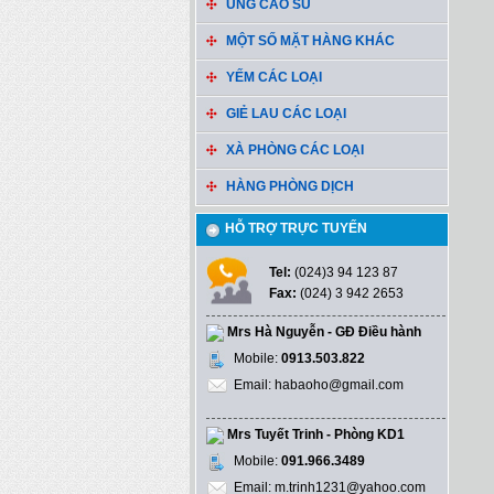
ỦNG CAO SU
MỘT SỐ MẶT HÀNG KHÁC
YẾM CÁC LOẠI
GIẺ LAU CÁC LOẠI
XÀ PHÒNG CÁC LOẠI
HÀNG PHÒNG DỊCH
HỖ TRỢ TRỰC TUYẾN
Tel:
(024)3 94 123 87
Fax:
(024) 3 942 2653
Mrs Hà Nguyễn - GĐ Điều hành
Mobile:
0913.503.822
Email: habaoho@gmail.com
Mrs Tuyết Trinh - Phòng KD1
Mobile:
091.966.3489
Email: m.trinh1231@yahoo.com