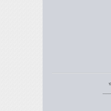
T
--------