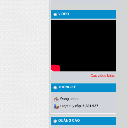
VIDEO
Các video khác
THỐNG KÊ
Đang online:
Lượt truy cập:
6,281,927
QUẢNG CÁO