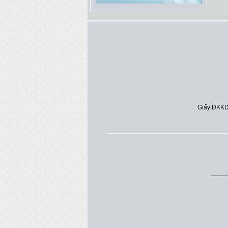
Giấy ĐKKD
--------