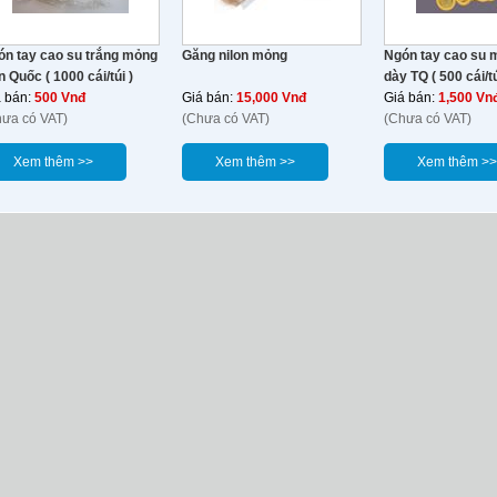
ón tay cao su trắng mỏng
Găng nilon mỏng
Ngón tay cao su 
 Quốc ( 1000 cái/túi )
dày TQ ( 500 cái/tú
á bán:
500 Vnđ
Giá bán:
15,000 Vnđ
Giá bán:
1,500 Vn
hưa có VAT)
(Chưa có VAT)
(Chưa có VAT)
Xem thêm >>
Xem thêm >>
Xem thêm >>