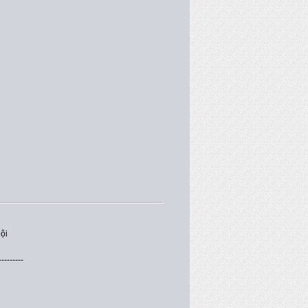
ội
---------