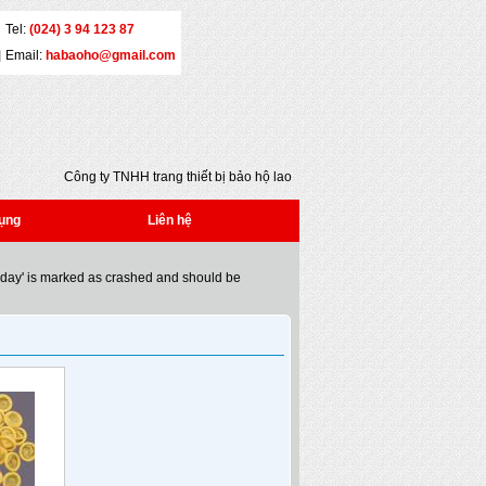
Tel:
(024) 3 94 123 87
Email:
habaoho@gmail.com
Công ty TNHH trang thiết bị bảo hộ lao động
Đại An - Địa chỉ: Số 5 - Yết Kiêu - Quận Hai
Bà Trưng - Hà Nội - Tel: (024) 3 941 2386 *
ụng
Liên hệ
Fax: (024) 3 941 2386 * Email:
habaoho@gmail.com
oday' is marked as crashed and should be