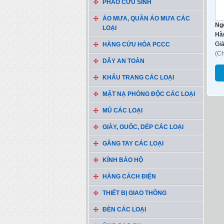
PHAO CỨU SINH
ÁO MƯA, QUẦN ÁO MƯA CÁC
Ng
LOẠI
Hàn
Gi
HÀNG CỨU HỎA PCCC
(C
DÂY AN TOÀN
KHẨU TRANG CÁC LOẠI
MẶT NẠ PHÒNG ĐỘC CÁC LOẠI
MŨ CÁC LOẠI
GIÀY, GUỐC, DÉP CÁC LOẠI
GĂNG TAY CÁC LOẠI
KÍNH BẢO HỘ
HÀNG CÁCH ĐIỆN
THIẾT BỊ GIAO THÔNG
ĐÈN CÁC LOẠI