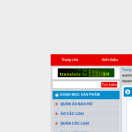
Trang chủ
Giới thiệu
Trang
warnin
repair
DANH MỤC SẢN PHẨM
QUẦN ÁO BẢO HỘ
ÁO CÁC LOẠI
QUẦN CÁC LOẠI