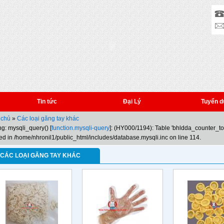
Tin tức
Đại Lý
Tuyển d
 chủ
»
Các loại găng tay khác
g: mysqli_query() [
function.mysqli-query
]: (HY000/1194): Table 'bhldda_counter_t
ed in /home/nhronil1/public_html/includes/database.mysqli.inc on line 114.
CÁC LOẠI GĂNG TAY KHÁC