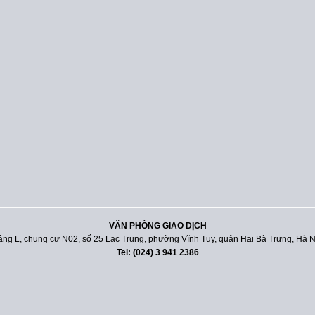
VĂN PHÒNG GIAO DỊCH
ầng L, chung cư N02, số 25 Lạc Trung, phường Vĩnh Tuy, quận Hai Bà Trưng, Hà N
Tel: (024) 3 941 2386
----------------------------------------------------------------------------------------------------------------