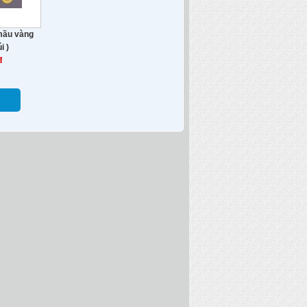
mầu vàng
i )
đ