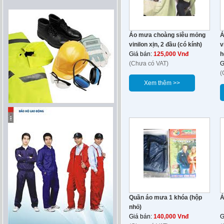
Áo mưa choàng siêu mỏng
Á
vinilon xịn, 2 đầu (có kính)
v
Giá bán:
125,000 Vnđ
h
(Chưa có VAT)
G
(
Xem thêm >>
Quần áo mưa 1 khóa (hộp
Á
nhỏ)
Giá bán:
140,000 Vnđ
G