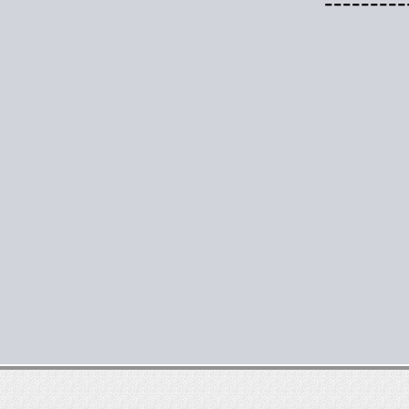
---------