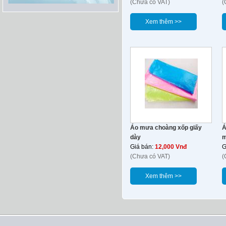
(Chưa có VAT)
(
Xem thêm >>
Áo mưa choàng xốp giấy
Á
dày
m
Giá bán:
12,000 Vnđ
G
(Chưa có VAT)
(
Xem thêm >>