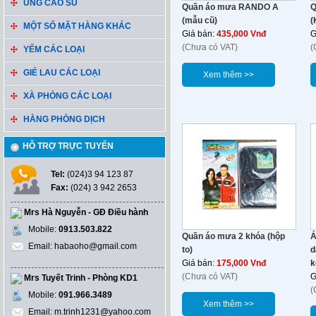
ỦNG CAO SU
Quần áo mưa RANDO A
Q
(mẫu cũ)
(
MỘT SỐ MẶT HÀNG KHÁC
Giá bán:
435,000 Vnđ
G
(Chưa có VAT)
(
YẾM CÁC LOẠI
GIẺ LAU CÁC LOẠI
Xem thêm >>
XÀ PHÒNG CÁC LOẠI
HÀNG PHÒNG DỊCH
HỖ TRỢ TRỰC TUYẾN
Tel:
(024)3 94 123 87
Fax:
(024) 3 942 2653
Mrs Hà Nguyễn - GĐ Điều hành
Mobile:
0913.503.822
Quần áo mưa 2 khóa (hộp
Á
Email: habaoho@gmail.com
to)
d
Giá bán:
175,000 Vnđ
k
(Chưa có VAT)
G
Mrs Tuyết Trinh - Phòng KD1
(
Mobile:
091.966.3489
Xem thêm >>
Email: m.trinh1231@yahoo.com