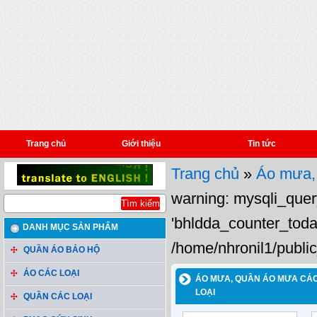
Trang chủ
Giới thiệu
Tin tức
Trang chủ
»
Áo mưa, 
warning: mysqli_query
'bhldda_counter_toda
DANH MỤC SẢN PHẨM
/home/nhronil1/public
QUẦN ÁO BẢO HỘ
ÁO CÁC LOẠI
ÁO MƯA, QUẦN ÁO MƯA CÁ
LOẠI
QUẦN CÁC LOẠI