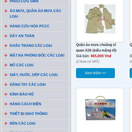
PHAO CỨU SINH
ÁO MƯA, QUẦN ÁO MƯA CÁC
LOẠI
HÀNG CỨU HỎA PCCC
DÂY AN TOÀN
Quần áo mưa choàng sĩ
Q
KHẨU TRANG CÁC LOẠI
quan X26 (kiểu măng tô)
MẶT NẠ PHÒNG ĐỘC CÁC LOẠI
Giá bán:
465,000 Vnđ
G
(Chưa có VAT)
(
MŨ CÁC LOẠI
Xem thêm >>
GIÀY, GUỐC, DÉP CÁC LOẠI
GĂNG TAY CÁC LOẠI
KÍNH BẢO HỘ
HÀNG CÁCH ĐIỆN
THIẾT BỊ GIAO THÔNG
ĐÈN CÁC LOẠI