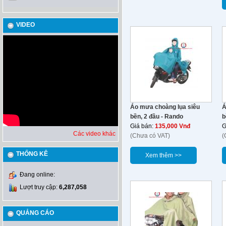
VIDEO
Áo mưa choàng lụa siêu
Á
bền, 2 đầu - Rando
b
Giá bán:
135,000 Vnđ
G
Các video khác
(Chưa có VAT)
(
THỐNG KÊ
Xem thêm >>
Đang online:
Lượt truy cập:
6,287,058
QUẢNG CÁO