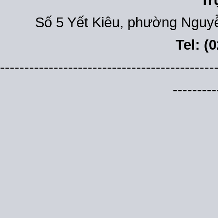
Số 5 Yết Kiêu, phường Nguyễ
Tel: (
--------------------------------------------
---------