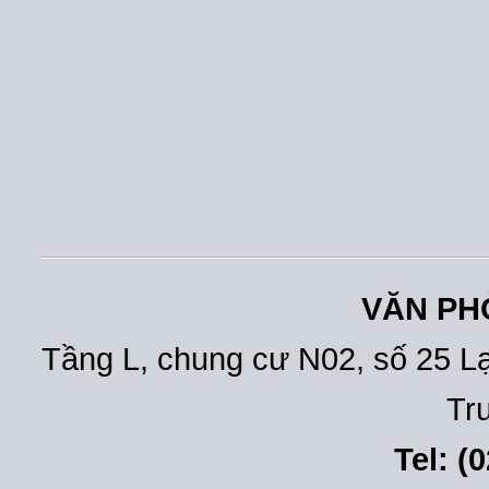
VĂN PH
Tầng L, chung cư N02, số 25 L
Tr
Tel: (