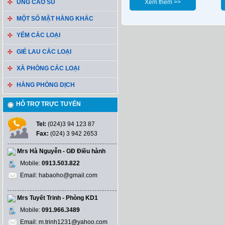
ỦNG CAO SU
Xem thêm >>
MỘT SỐ MẶT HÀNG KHÁC
YẾM CÁC LOẠI
GIẺ LAU CÁC LOẠI
XÀ PHÒNG CÁC LOẠI
HÀNG PHÒNG DỊCH
HỖ TRỢ TRỰC TUYẾN
Tel:
(024)3 94 123 87
Fax:
(024) 3 942 2653
Mrs Hà Nguyễn - GĐ Điều hành
Mobile:
0913.503.822
Email: habaoho@gmail.com
Mrs Tuyết Trinh - Phòng KD1
Mobile:
091.966.3489
Email: m.trinh1231@yahoo.com