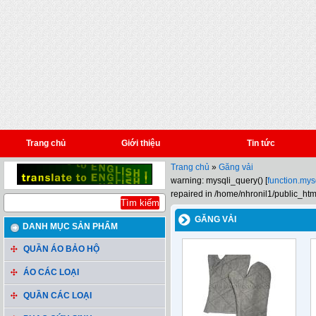
Trang chủ
Giới thiệu
Tin tức
Trang chủ
»
Găng vải
warning: mysqli_query() [
function.mys
repaired in /home/nhronil1/public_htm
GĂNG VẢI
DANH MỤC SẢN PHẨM
QUẦN ÁO BẢO HỘ
ÁO CÁC LOẠI
QUẦN CÁC LOẠI