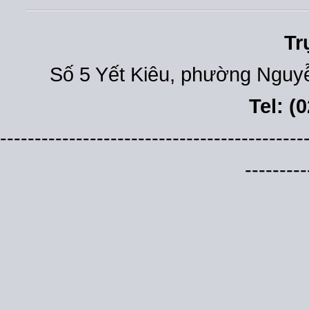
Tr
Số 5 Yết Kiêu, phường Nguyễ
Tel: (
--------------------------------------------
---------