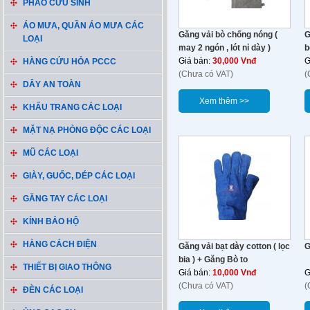
PHAO CỨU SINH
ÁO MƯA, QUẦN ÁO MƯA CÁC
Găng vải bò chống nóng (
G
LOẠI
may 2 ngón , lót nỉ dày )
b
Giá bán:
30,000 Vnđ
G
HÀNG CỨU HỎA PCCC
(Chưa có VAT)
(
DÂY AN TOÀN
Xem thêm >>
KHẨU TRANG CÁC LOẠI
MẶT NẠ PHÒNG ĐỘC CÁC LOẠI
MŨ CÁC LOẠI
GIÀY, GUỐC, DÉP CÁC LOẠI
GĂNG TAY CÁC LOẠI
KÍNH BẢO HỘ
HÀNG CÁCH ĐIỆN
Găng vải bạt dày cotton ( lọc
G
bia ) + Găng Bò to
THIẾT BỊ GIAO THÔNG
Giá bán:
10,000 Vnđ
G
(Chưa có VAT)
(
ĐÈN CÁC LOẠI