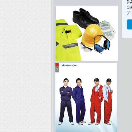
(1,
Gi
(C