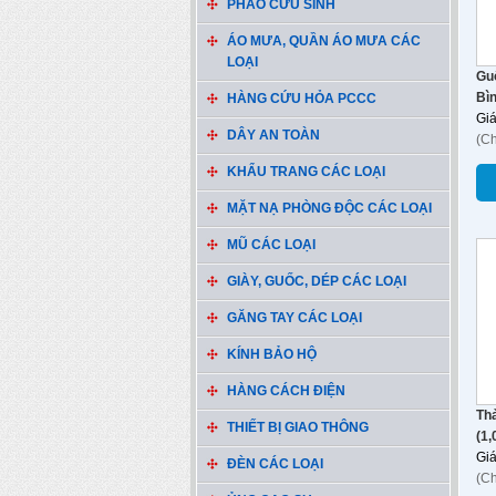
PHAO CỨU SINH
ÁO MƯA, QUẦN ÁO MƯA CÁC
LOẠI
Gu
Bìn
HÀNG CỨU HỎA PCCC
Gi
DÂY AN TOÀN
(C
KHẨU TRANG CÁC LOẠI
MẶT NẠ PHÒNG ĐỘC CÁC LOẠI
MŨ CÁC LOẠI
GIÀY, GUỐC, DÉP CÁC LOẠI
GĂNG TAY CÁC LOẠI
KÍNH BẢO HỘ
HÀNG CÁCH ĐIỆN
Th
THIẾT BỊ GIAO THÔNG
(1,
Gi
ĐÈN CÁC LOẠI
(C