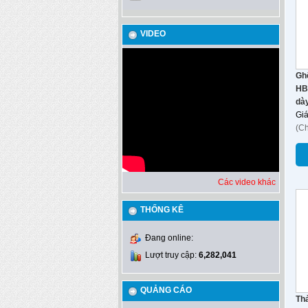
VIDEO
Ghế
HB
dày
Gi
(C
Các video khác
THỐNG KÊ
Đang online:
Lượt truy cập:
6,282,041
QUẢNG CÁO
Th