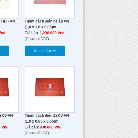
ỏ HB - VN
Thảm cách điện hạ áp VN
(1,0 x 1,0 x 0,06)m
Vnđ
Giá bán:
1,230,000 Vnđ
(Chưa có VAT)
Xem thêm >>
22KV-VN
Thảm cách điện 22KV-VN
m
(1,0 x 0,65 x 0,06)m
0 Vnđ
Giá bán:
930,000 Vnđ
(Chưa có VAT)