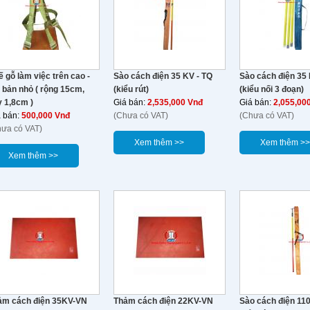
 gỗ làm việc trên cao -
Sào cách điện 35 KV - TQ
Sào cách điện 35 
 bản nhỏ ( rộng 15cm,
(kiểu rút)
(kiểu nối 3 đoạn)
 1,8cm )
Giá bán:
2,535,000 Vnđ
Giá bán:
2,055,00
á bán:
500,000 Vnđ
(Chưa có VAT)
(Chưa có VAT)
hưa có VAT)
Xem thêm >>
Xem thêm >>
Xem thêm >>
ảm cách điện 35KV-VN
Thảm cách điện 22KV-VN
Sào cách điện 110