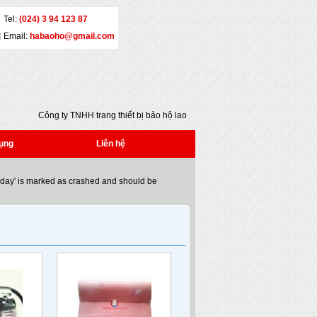
Tel:
(024) 3 94 123 87
Email:
habaoho@gmail.com
Công ty TNHH trang thiết bị bảo hộ lao động
Đại An - Địa chỉ: Số 5 - Yết Kiêu - Quận Hai Bà
Trưng - Hà Nội - Tel: (024) 3 941 2386 * Fax:
ụng
Liên hệ
(024) 3 941 2386 * Email:
habaoho@gmail.com
oday' is marked as crashed and should be