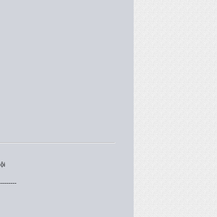
ội
---------