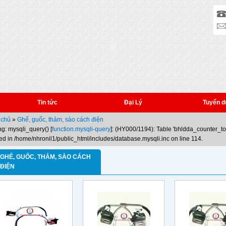
Tin tức
Đại Lý
Tuyển d
 chủ
»
Ghế, guốc, thảm, sào cách điện
g: mysqli_query() [
function.mysqli-query
]: (HY000/1194): Table 'bhldda_counter_t
ed in /home/nhronil1/public_html/includes/database.mysqli.inc on line 114.
GHẾ, GUỐC, THẢM, SÀO CÁCH
ĐIỆN