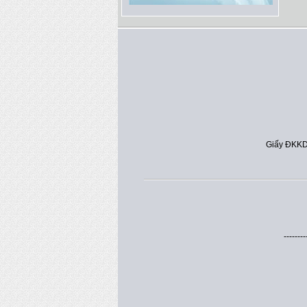
Giấy ĐKKD
--------