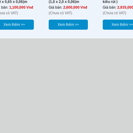
0 x 0,65 x 0,06)m
(1,0 x 2,0 x 0,06)m
kiểu rút )
á bán:
1,100,000 Vnđ
Giá bán:
2,600,000 Vnđ
Giá bán:
2,935,00
hưa có VAT)
(Chưa có VAT)
(Chưa có VAT)
Xem thêm >>
Xem thêm >>
Xem thêm >>