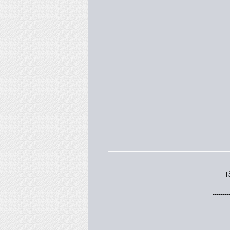
T
--------