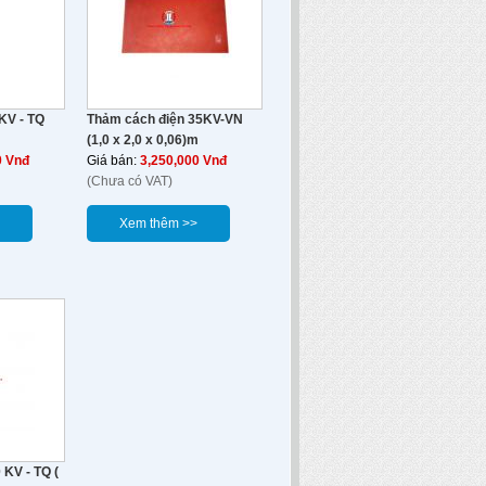
KV - TQ
Thảm cách điện 35KV-VN
(1,0 x 2,0 x 0,06)m
0 Vnđ
Giá bán:
3,250,000 Vnđ
(Chưa có VAT)
Xem thêm >>
 KV - TQ (