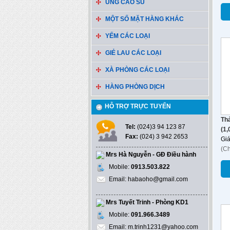
ỦNG CAO SU
MỘT SỐ MẶT HÀNG KHÁC
YẾM CÁC LOẠI
GIẺ LAU CÁC LOẠI
XÀ PHÒNG CÁC LOẠI
HÀNG PHÒNG DỊCH
HỖ TRỢ TRỰC TUYẾN
Th
Tel:
(024)3 94 123 87
(1,
Fax:
(024) 3 942 2653
Gi
(C
Mrs Hà Nguyễn - GĐ Điều hành
Mobile:
0913.503.822
Email: habaoho@gmail.com
Mrs Tuyết Trinh - Phòng KD1
Mobile:
091.966.3489
Email: m.trinh1231@yahoo.com