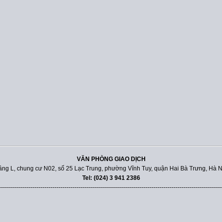
VĂN PHÒNG GIAO DỊCH
ầng L, chung cư N02, số 25 Lạc Trung, phường Vĩnh Tuy, quận Hai Bà Trưng, Hà N
Tel: (024) 3 941 2386
----------------------------------------------------------------------------------------------------------------