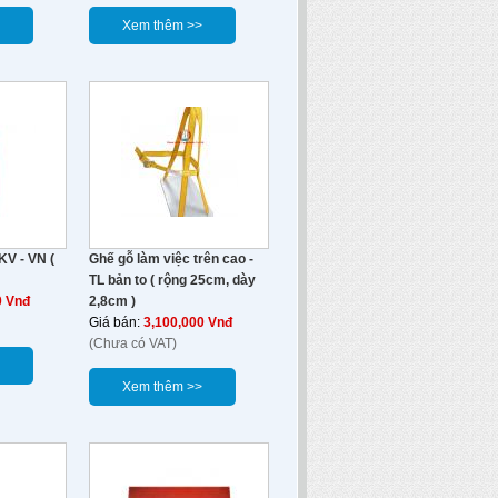
Xem thêm >>
KV - VN (
Ghế gỗ làm việc trên cao -
TL bản to ( rộng 25cm, dày
0 Vnđ
2,8cm )
Giá bán:
3,100,000 Vnđ
(Chưa có VAT)
Xem thêm >>