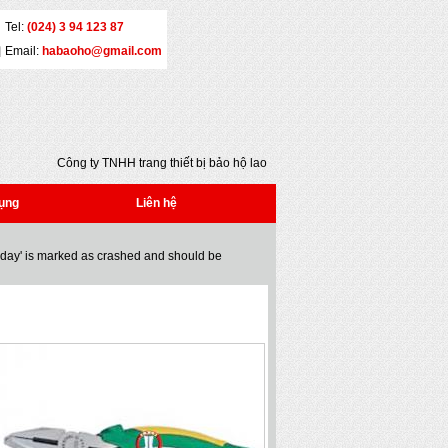
Tel:
(024) 3 94 123 87
Email:
habaoho@gmail.com
Công ty TNHH trang thiết bị bảo hộ lao động
Đại An - Địa chỉ: Số 5 - Yết Kiêu - Quận Hai Bà
Trưng - Hà Nội - Tel: (024) 3 941 2386 * Fax:
ụng
Liên hệ
(024) 3 941 2386 * Email:
habaoho@gmail.com
oday' is marked as crashed and should be