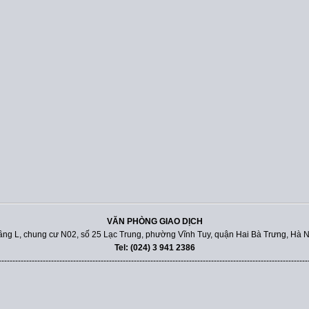
VĂN PHÒNG GIAO DỊCH
ầng L, chung cư N02, số 25 Lạc Trung, phường Vĩnh Tuy, quận Hai Bà Trưng, Hà N
Tel: (024) 3 941 2386
----------------------------------------------------------------------------------------------------------------