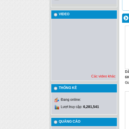
VIDEO
Dâ
Các video khác
6
Gi
THỐNG KÊ
Đang online:
Lượt truy cập:
6,281,541
QUẢNG CÁO