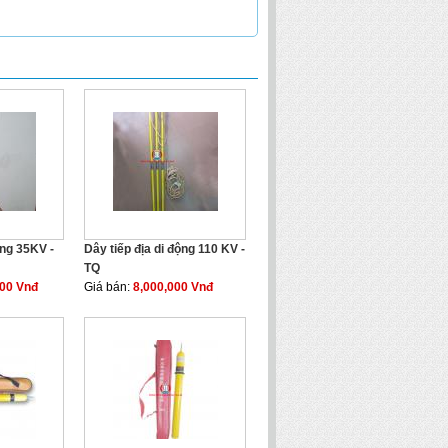
ộng 35KV -
Dây tiếp địa di động 110 KV -
TQ
000 Vnđ
Giá bán:
8,000,000 Vnđ