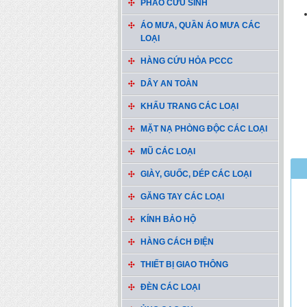
PHAO CỨU SINH
ÁO MƯA, QUẦN ÁO MƯA CÁC
LOẠI
HÀNG CỨU HỎA PCCC
DÂY AN TOÀN
KHẨU TRANG CÁC LOẠI
MẶT NẠ PHÒNG ĐỘC CÁC LOẠI
MŨ CÁC LOẠI
GIÀY, GUỐC, DÉP CÁC LOẠI
GĂNG TAY CÁC LOẠI
KÍNH BẢO HỘ
HÀNG CÁCH ĐIỆN
THIẾT BỊ GIAO THÔNG
ĐÈN CÁC LOẠI