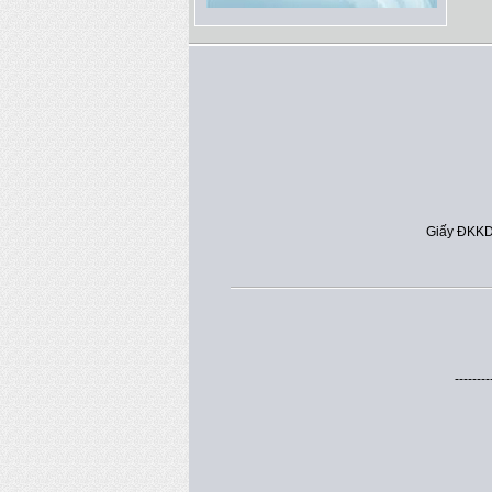
Giấy ĐKKD
--------