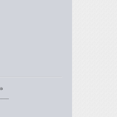
ội
---------