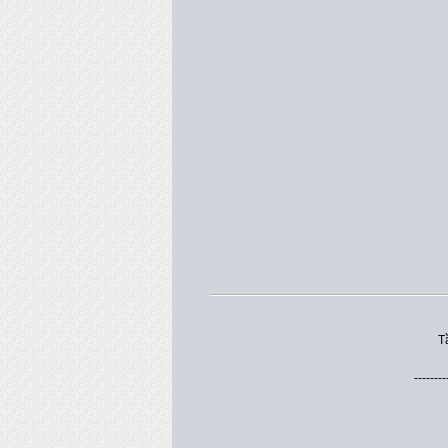
T
--------