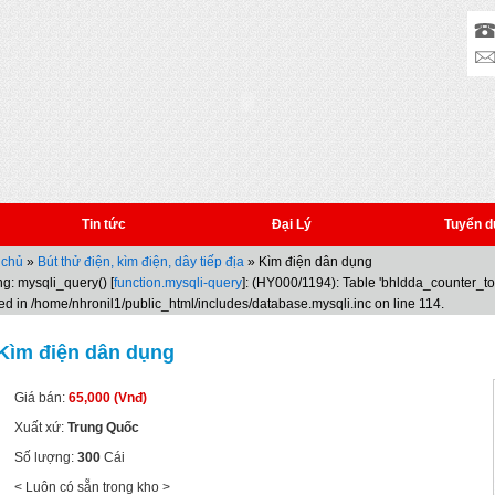
Tin tức
Đại Lý
Tuyển d
 chủ
»
Bút thử điện, kìm điện, dây tiếp địa
» Kìm điện dân dụng
g: mysqli_query() [
function.mysqli-query
]: (HY000/1194): Table 'bhldda_counter_t
ed in /home/nhronil1/public_html/includes/database.mysqli.inc on line 114.
Kìm điện dân dụng
Giá bán:
65,000 (Vnđ)
Xuất xứ:
Trung Quốc
Số lượng:
300
Cái
< Luôn có sẵn trong kho >