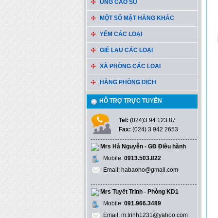
ỦNG CAO SU
MỘT SỐ MẶT HÀNG KHÁC
YẾM CÁC LOẠI
GIẺ LAU CÁC LOẠI
XÀ PHÒNG CÁC LOẠI
HÀNG PHÒNG DỊCH
HỖ TRỢ TRỰC TUYẾN
Tel:
(024)3 94 123 87
Fax:
(024) 3 942 2653
Mrs Hà Nguyễn - GĐ Điều hành
Mobile:
0913.503.822
Email: habaoho@gmail.com
Mrs Tuyết Trinh - Phòng KD1
Mobile:
091.966.3489
Email: m.trinh1231@yahoo.com