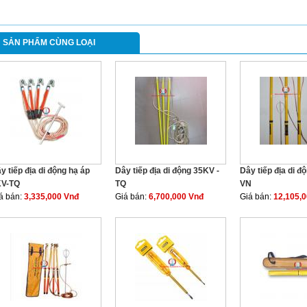
SẢN PHẨM CÙNG LOẠI
y tiếp địa di động hạ áp
Dây tiếp địa di động 35KV -
Dây tiếp địa di đ
KV-TQ
TQ
VN
á bán:
3,335,000 Vnđ
Giá bán:
6,700,000 Vnđ
Giá bán:
12,105,