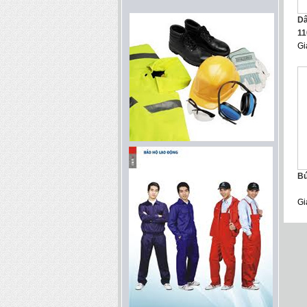
Dâ
11
Gi
Bú
Gi