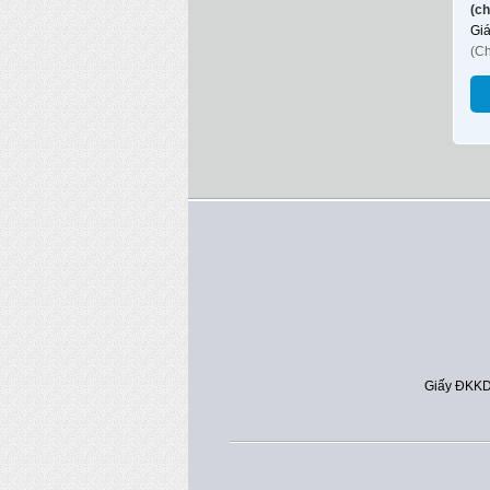
(ch
Gi
(C
Giấy ĐKKD