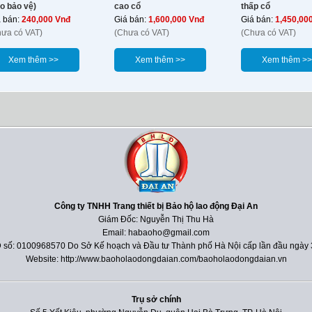
o bảo vệ)
cao cổ
thấp cổ
á bán:
240,000 Vnđ
Giá bán:
1,600,000 Vnđ
Giá bán:
1,450,00
hưa có VAT)
(Chưa có VAT)
(Chưa có VAT)
Xem thêm >>
Xem thêm >>
Xem thêm >>
Công ty TNHH Trang thiết bị Bảo hộ lao động Đại An
Giám Đốc: Nguyễn Thị Thu Hà
Email: habaoho@gmail.com
 số: 0100968570 Do Sở Kế hoạch và Đầu tư Thành phố Hà Nội cấp lần đầu ngày 
Website: http://www.baoholaodongdaian.com/baoholaodongdaian.vn
Trụ sở chính