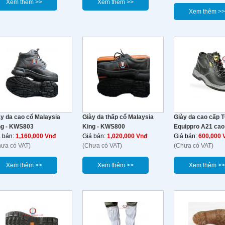
Xem thêm >>
Xem thêm >>
Xem thêm >>
y da cao cổ Malaysia
Giày da thấp cổ Malaysia
Giày da cao cấp T
ng - KWS803
King - KWS800
Equippro A21 cao
á bán:
1,160,000 Vnđ
Giá bán:
1,020,000 Vnđ
Giá bán:
600,000 
hưa có VAT)
(Chưa có VAT)
(Chưa có VAT)
Xem thêm >>
Xem thêm >>
Xem thêm >>