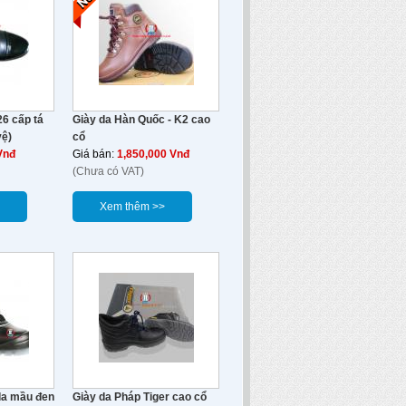
26 cấp tá
Giày da Hàn Quốc - K2 cao
vệ)
cổ
Vnđ
Giá bán:
1,850,000 Vnđ
(Chưa có VAT)
Xem thêm >>
da mầu đen
Giày da Pháp Tiger cao cổ