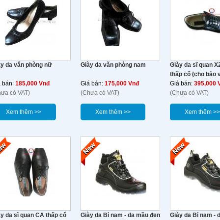
ày da văn phòng nữ
Giày da văn phòng nam
Giày da sĩ quan X
thấp cổ (cho bảo 
á bán:
185,000 Vnđ
Giá bán:
175,000 Vnđ
Giá bán:
395,000 
hưa có VAT)
(Chưa có VAT)
(Chưa có VAT)
Xem thêm >>
Xem thêm >>
Xem thêm >>
y da sĩ quan CA thấp cổ
Giày da Bỉ nam - da mầu đen
Giày da Bỉ nam - 