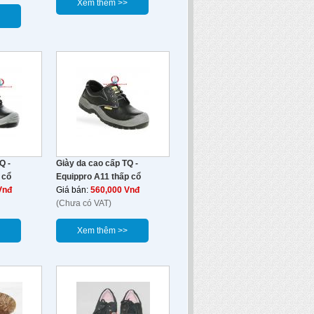
Xem thêm >>
Q -
Giày da cao cấp TQ -
 cổ
Equippro A11 thấp cổ
Vnđ
Giá bán:
560,000 Vnđ
(Chưa có VAT)
Xem thêm >>