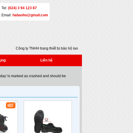
Tel:
(024) 3 94 123 87
Email:
habaoho@gmail.com
Công ty TNHH trang thiết bị bảo hộ lao động Đại
An - Địa chỉ: Số 5 - Yết Kiêu - Quận Hai Bà Trưng
- Hà Nội - Tel: (024) 3 941 2386 * Fax: (024) 3
ụng
Liên hệ
941 2386 * Email: habaoho@gmail.com
oday' is marked as crashed and should be