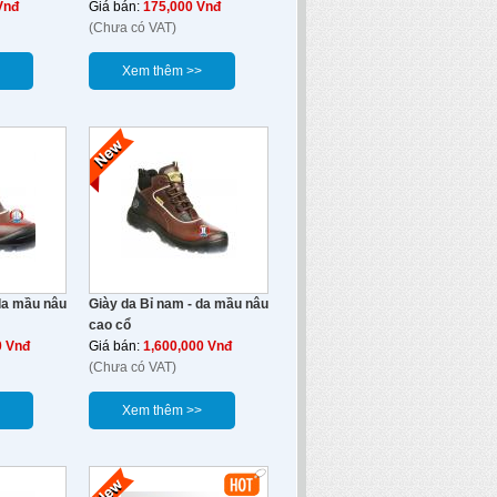
Vnđ
Giá bán:
175,000 Vnđ
(Chưa có VAT)
Xem thêm >>
da mầu nâu
Giày da Bỉ nam - da mầu nâu
cao cổ
0 Vnđ
Giá bán:
1,600,000 Vnđ
(Chưa có VAT)
Xem thêm >>