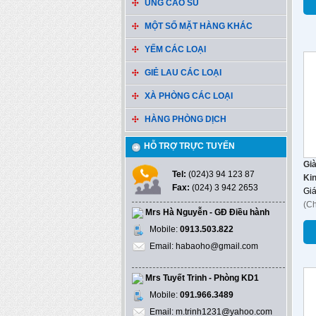
ỦNG CAO SU
MỘT SỐ MẶT HÀNG KHÁC
YẾM CÁC LOẠI
GIẺ LAU CÁC LOẠI
XÀ PHÒNG CÁC LOẠI
HÀNG PHÒNG DỊCH
HỖ TRỢ TRỰC TUYẾN
Già
Tel:
(024)3 94 123 87
Ki
Fax:
(024) 3 942 2653
Gi
(C
Mrs Hà Nguyễn - GĐ Điều hành
Mobile:
0913.503.822
Email: habaoho@gmail.com
Mrs Tuyết Trinh - Phòng KD1
Mobile:
091.966.3489
Email: m.trinh1231@yahoo.com