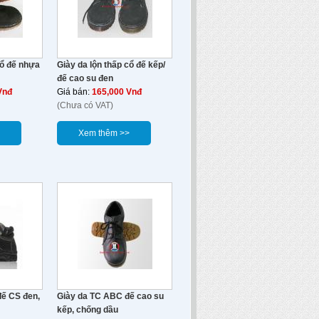
cổ đế nhựa
Giày da lộn thấp cổ đế kếp/
đế cao su đen
Vnđ
Giá bán:
165,000 Vnđ
(Chưa có VAT)
Xem thêm >>
ế CS đen,
Giày da TC ABC đế cao su
kếp, chống dầu