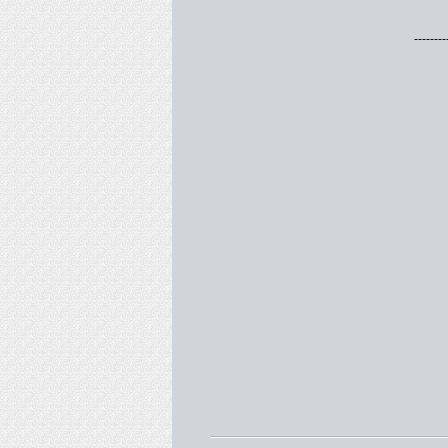
--------