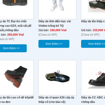
y da TC Đại An chất
Giày da tĩnh điện bọc vải
Giày da lộn thấp 
ợng cao-GZX, mũi sắt,đế
Vinilon trắng kẻ TQ
 sắt,chống dầu
Giá bán:
180,000 Vnđ
Giá bán:
150,000 
á bán:
285,000 Vnđ
(Chưa có VAT)
(Chưa có VAT)
hưa có VAT)
Xem thêm >>
Xem thêm >>
Xem thêm >>
y da lộn cao cổ đế kếp/đế
Giày da sĩ quan X26 cấp úy
Giày da CC ABC đ
o su đen
thấp cổ (cho bảo vệ)
chống dầu