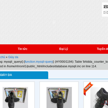
Tin tức
Đại Lý
Tuyển d
 chủ
»
Giày da
g: mysqli_query() [
function.mysqli-query
]: (HY000/1194): Table 'bhldda_counter_t
ed in /home/nhronil1/public_html/includes/database.mysqli.inc on line 114.
GIÀY DA