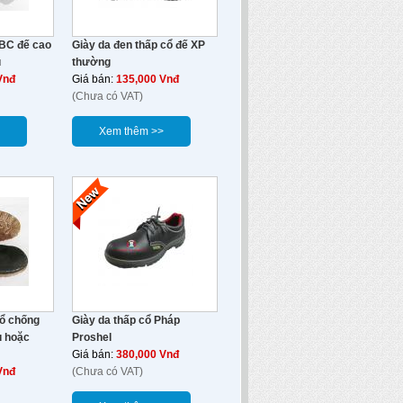
ABC đế cao
Giày da đen thấp cổ đế XP
u
thường
Vnđ
Giá bán:
135,000 Vnđ
(Chưa có VAT)
Xem thêm >>
cổ chống
Giày da thấp cổ Pháp
u hoặc
Proshel
Giá bán:
380,000 Vnđ
Vnđ
(Chưa có VAT)