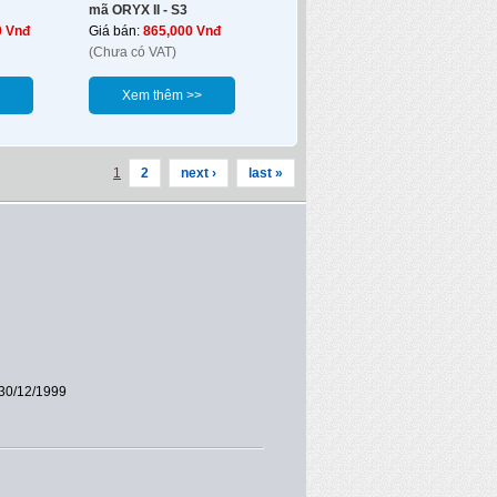
mã ORYX II - S3
0 Vnđ
Giá bán:
865,000 Vnđ
(Chưa có VAT)
Xem thêm >>
1
2
next ›
last »
30/12/1999