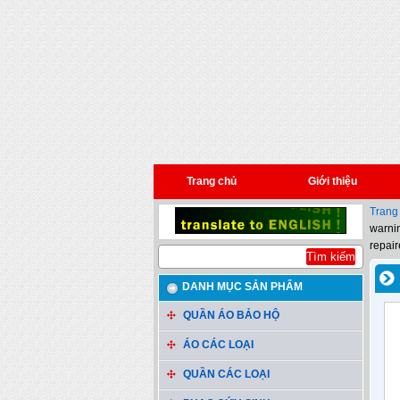
Trang chủ
Giới thiệu
Trang
warnin
repair
DANH MỤC SẢN PHẨM
QUẦN ÁO BẢO HỘ
ÁO CÁC LOẠI
QUẦN CÁC LOẠI