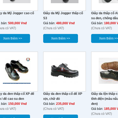
ày da Mỹ Jogger cao cổ
Giày da Mỹ Jogger thấp cổ
Giày da thấp cổ 
S3
su đen, chống dầ
á bán:
500,000 Vnđ
Giá bán:
480,000 Vnđ
Giá bán:
180,000 
hưa có VAT)
(Chưa có VAT)
(Chưa có VAT)
Xem thêm >>
Xem thêm >>
Xem thêm >>
y da đen thấp cổ XP đế
Giày da đen thấp cổ đế XP
Giày da lộn thấp 
 / đế cao su đen
xịn, chữ đỏ
tĩnh điện (màu nâ
á bán:
150,000 Vnđ
Giá bán:
235,000 Vnđ
đen)
hưa có VAT)
(Chưa có VAT)
Giá bán:
185,000 
(Chưa có VAT)