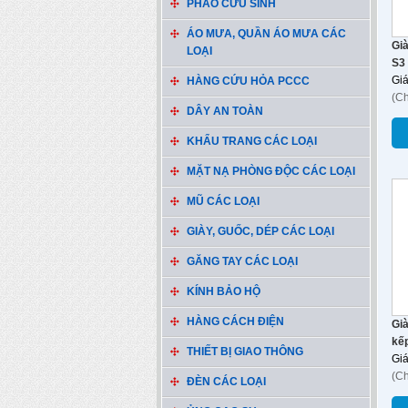
PHAO CỨU SINH
ÁO MƯA, QUẦN ÁO MƯA CÁC
Gi
LOẠI
S3
Gi
HÀNG CỨU HỎA PCCC
(C
DÂY AN TOÀN
KHẨU TRANG CÁC LOẠI
MẶT NẠ PHÒNG ĐỘC CÁC LOẠI
MŨ CÁC LOẠI
GIÀY, GUỐC, DÉP CÁC LOẠI
GĂNG TAY CÁC LOẠI
KÍNH BẢO HỘ
HÀNG CÁCH ĐIỆN
Già
kếp
THIẾT BỊ GIAO THÔNG
Gi
(C
ĐÈN CÁC LOẠI