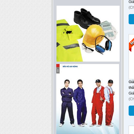
Gi
(C
Già
thấ
Gi
(C