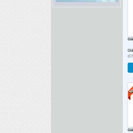
Gi
Gi
(C
Già