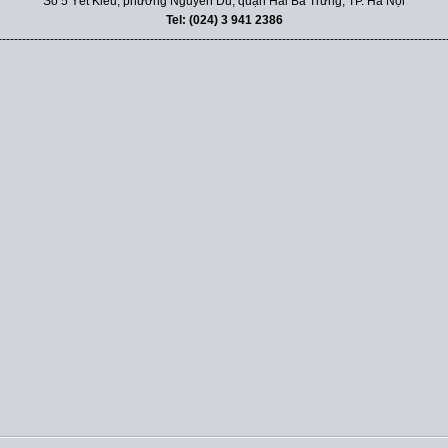
Số 5 Yết Kiêu, phường Nguyễn Du, quận Hai Bà Trưng, TP. Hà Nội
Tel: (024) 3 941 2386
----------------------------------------------------------------------------------------------------------------