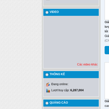
VIDEO
Già
lư
lót
Gi
(C
Các video khác
THỐNG KÊ
Đang online:
Lượt truy cập:
6,287,004
Già
QUẢNG CÁO
ca