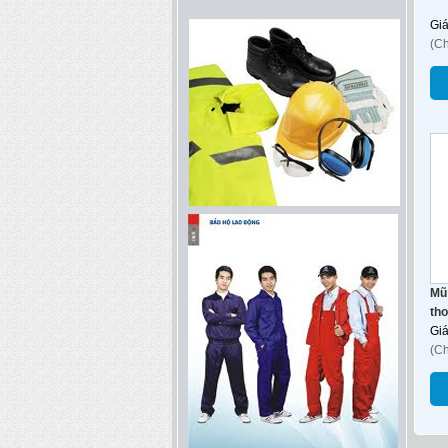
Gi
(C
Mũ
tho
Gi
(C