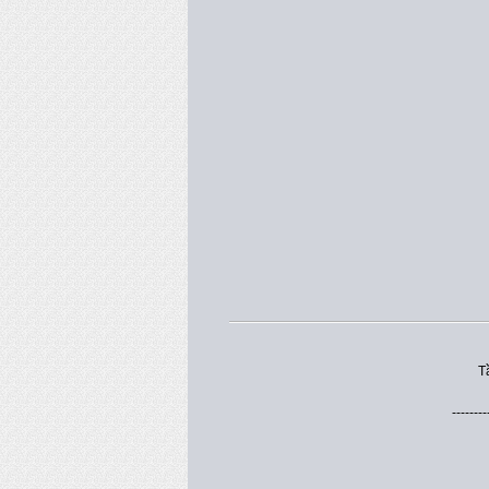
T
--------