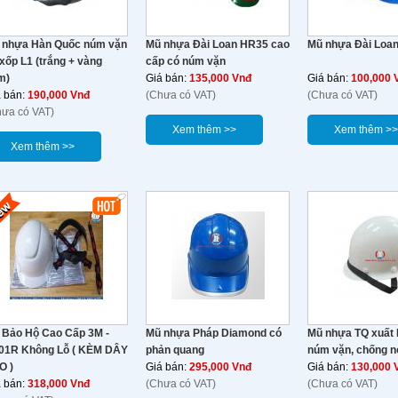
 nhựa Hàn Quốc núm vặn
Mũ nhựa Đài Loan HR35 cao
Mũ nhựa Đài Loa
xốp L1 (trắng + vàng
cấp có núm vặn
m)
Giá bán:
135,000 Vnđ
Giá bán:
100,000 
á bán:
190,000 Vnđ
(Chưa có VAT)
(Chưa có VAT)
hưa có VAT)
Xem thêm >>
Xem thêm >>
Xem thêm >>
 Bảo Hộ Cao Cấp 3M -
Mũ nhựa Pháp Diamond có
Mũ nhựa TQ xuất 
01R Không Lỗ ( KÈM DÂY
phản quang
núm vặn, chống n
O )
Giá bán:
295,000 Vnđ
Giá bán:
130,000 
á bán:
318,000 Vnđ
(Chưa có VAT)
(Chưa có VAT)