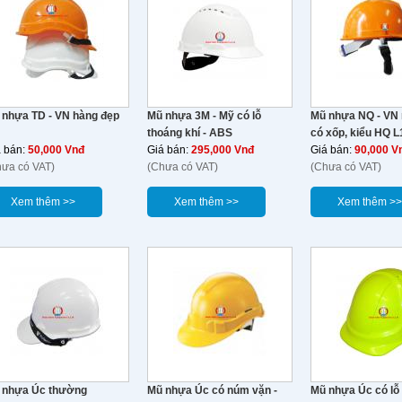
 nhựa TD - VN hàng đẹp
Mũ nhựa 3M - Mỹ có lỗ
Mũ nhựa NQ - VN 
thoáng khí - ABS
có xốp, kiểu HQ L
á bán:
50,000 Vnđ
Giá bán:
295,000 Vnđ
Giá bán:
90,000 V
hưa có VAT)
(Chưa có VAT)
(Chưa có VAT)
Xem thêm >>
Xem thêm >>
Xem thêm >>
 nhựa Úc thường
Mũ nhựa Úc có núm vặn -
Mũ nhựa Úc có lỗ 