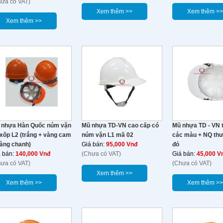
hưa có VAT)
Xem thêm >>
Xem thêm >>
Xem thêm >>
 nhựa Hàn Quốc núm vặn
Mũ nhựa TD-VN cao cấp có
Mũ nhựa TD - VN
xốp L2 (trắng + vàng cam
núm vặn L1 mã 02
các màu + NQ th
vàng chanh)
Giá bán:
95,000 Vnđ
đỏ
á bán:
140,000 Vnđ
(Chưa có VAT)
Giá bán:
45,000 V
hưa có VAT)
(Chưa có VAT)
Xem thêm >>
Xem thêm >>
Xem thêm >>