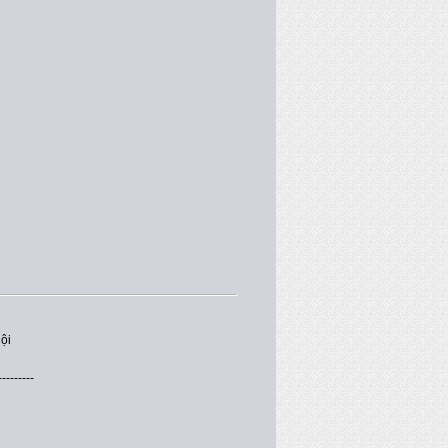
ội
---------