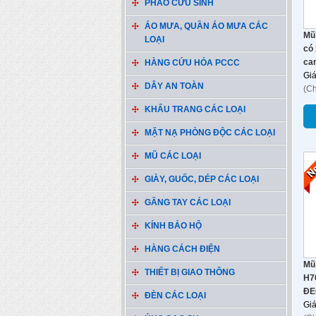
PHAO CỨU SINH
ÁO MƯA, QUẦN ÁO MƯA CÁC
Mũ
LOẠI
có 
ca
HÀNG CỨU HỎA PCCC
Gi
DÂY AN TOÀN
(C
KHẨU TRANG CÁC LOẠI
MẶT NẠ PHÒNG ĐỘC CÁC LOẠI
MŨ CÁC LOẠI
GIÀY, GUỐC, DÉP CÁC LOẠI
GĂNG TAY CÁC LOẠI
KÍNH BẢO HỘ
HÀNG CÁCH ĐIỆN
Mũ
THIẾT BỊ GIAO THÔNG
H7
ĐE
ĐÈN CÁC LOẠI
Gi