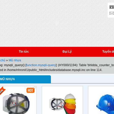
Tin tức
Đại Lý
Tuyển d
 chủ
»
Mũ nhựa
g: mysqli_query() [
function.mysqli-query
]: (HY000/1194): Table 'bhldda_counter_t
ed in /home/nhronil1/public_html/includes/database.mysqli.inc on line 114.
MŨ NHỰA