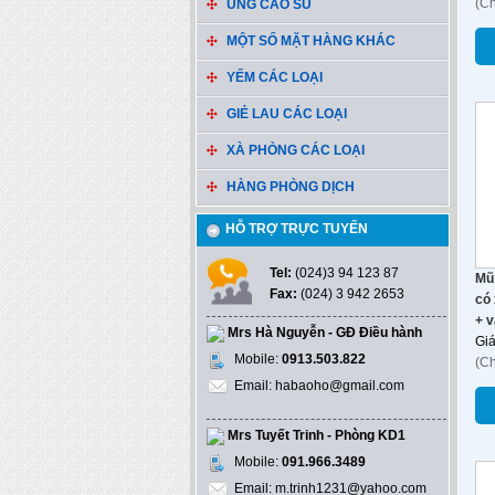
(C
ỦNG CAO SU
MỘT SỐ MẶT HÀNG KHÁC
YẾM CÁC LOẠI
GIẺ LAU CÁC LOẠI
XÀ PHÒNG CÁC LOẠI
HÀNG PHÒNG DỊCH
HỖ TRỢ TRỰC TUYẾN
Tel:
(024)3 94 123 87
Mũ
Fax:
(024) 3 942 2653
có 
+ 
Mrs Hà Nguyễn - GĐ Điều hành
Gi
Mobile:
0913.503.822
(C
Email: habaoho@gmail.com
Mrs Tuyết Trinh - Phòng KD1
Mobile:
091.966.3489
Email: m.trinh1231@yahoo.com