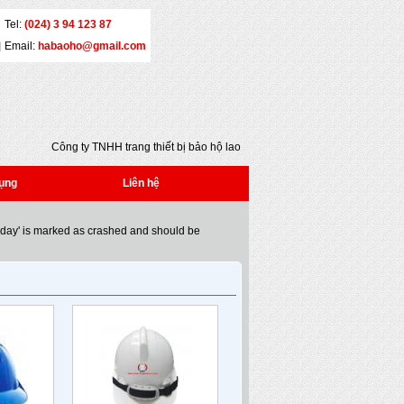
Tel:
(024) 3 94 123 87
Email:
habaoho@gmail.com
Công ty TNHH trang thiết bị bảo hộ lao động
Đại An - Địa chỉ: Số 5 - Yết Kiêu - Quận Hai
Bà Trưng - Hà Nội - Tel: (024) 3 941 2386 *
ụng
Liên hệ
Fax: (024) 3 941 2386 * Email:
habaoho@gmail.com
oday' is marked as crashed and should be