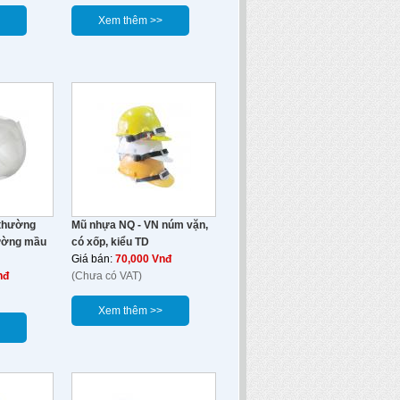
Xem thêm >>
 thường
Mũ nhựa NQ - VN núm vặn,
ường mầu
có xốp, kiểu TD
Giá bán:
70,000 Vnđ
nđ
(Chưa có VAT)
Xem thêm >>