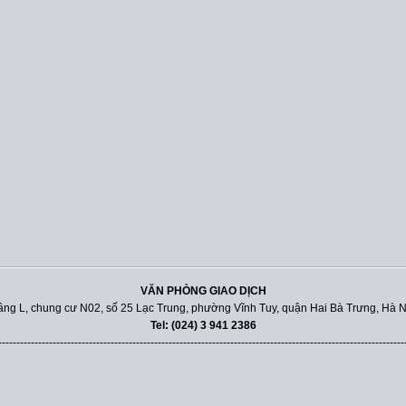
VĂN PHÒNG GIAO DỊCH
ầng L, chung cư N02, số 25 Lạc Trung, phường Vĩnh Tuy, quận Hai Bà Trưng, Hà N
Tel: (024) 3 941 2386
----------------------------------------------------------------------------------------------------------------