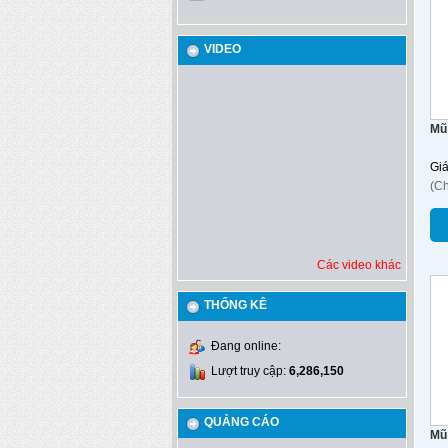
VIDEO
Mũ
Gi
(C
Các video khác
THỐNG KÊ
Đang online:
Lượt truy cập:
6,286,150
QUẢNG CÁO
Mũ