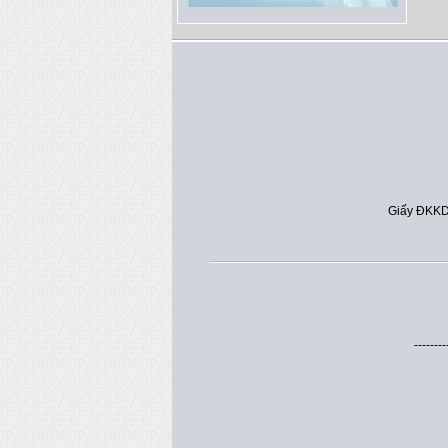
Giấy ĐKKD
--------