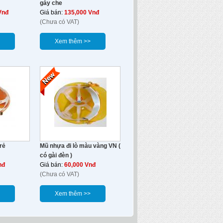
gáy che
Vnđ
Giá bán:
135,000 Vnđ
(Chưa có VAT)
Xem thêm >>
rẻ
Mũ nhựa đi lò màu vàng VN (
có gài đèn )
nđ
Giá bán:
60,000 Vnđ
(Chưa có VAT)
Xem thêm >>