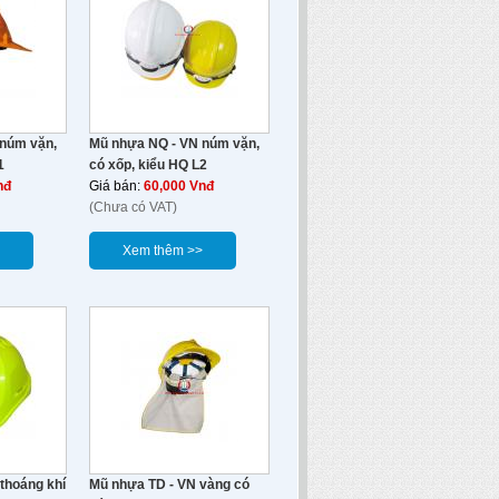
núm vặn,
Mũ nhựa NQ - VN núm vặn,
1
có xốp, kiểu HQ L2
nđ
Giá bán:
60,000 Vnđ
(Chưa có VAT)
Xem thêm >>
thoáng khí
Mũ nhựa TD - VN vàng có