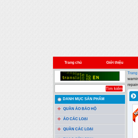
Trang chủ
Giới thiệu
Trang
warnin
repair
DANH MỤC SẢN PHẨM
QUẦN ÁO BẢO HỘ
ÁO CÁC LOẠI
QUẦN CÁC LOẠI