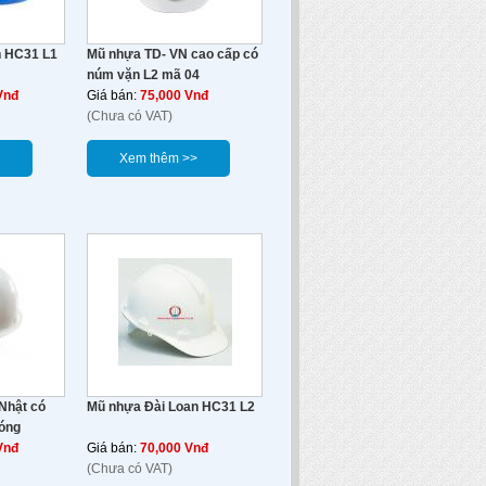
n HC31 L1
Mũ nhựa TD- VN cao cấp có
núm vặn L2 mã 04
Vnđ
Giá bán:
75,000 Vnđ
(Chưa có VAT)
Xem thêm >>
Nhật có
Mũ nhựa Đài Loan HC31 L2
óng
Vnđ
Giá bán:
70,000 Vnđ
(Chưa có VAT)