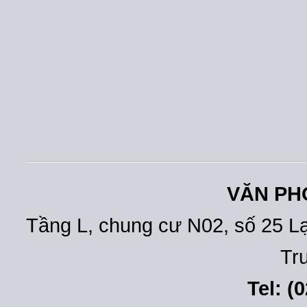
VĂN PH
Tầng L, chung cư N02, số 25 L
Tr
Tel: (