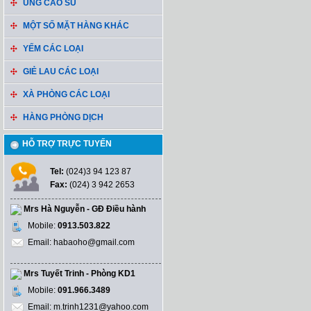
ỦNG CAO SU
MỘT SỐ MẶT HÀNG KHÁC
YẾM CÁC LOẠI
GIẺ LAU CÁC LOẠI
XÀ PHÒNG CÁC LOẠI
HÀNG PHÒNG DỊCH
HỖ TRỢ TRỰC TUYẾN
Tel:
(024)3 94 123 87
Fax:
(024) 3 942 2653
Mrs Hà Nguyễn - GĐ Điều hành
Mobile:
0913.503.822
Email: habaoho@gmail.com
Mrs Tuyết Trinh - Phòng KD1
Mobile:
091.966.3489
Email: m.trinh1231@yahoo.com