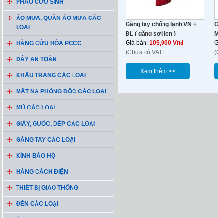
PHAO CỨU SINH
ÁO MƯA, QUẦN ÁO MƯA CÁC
Găng tay chống lạnh VN +
G
LOẠI
ĐL ( găng sợi len )
M
Giá bán:
105,000 Vnđ
G
HÀNG CỨU HỎA PCCC
(Chưa có VAT)
(
DÂY AN TOÀN
Xem thêm >>
KHẨU TRANG CÁC LOẠI
MẶT NẠ PHÒNG ĐỘC CÁC LOẠI
MŨ CÁC LOẠI
GIÀY, GUỐC, DÉP CÁC LOẠI
GĂNG TAY CÁC LOẠI
KÍNH BẢO HỘ
HÀNG CÁCH ĐIỆN
THIẾT BỊ GIAO THÔNG
ĐÈN CÁC LOẠI