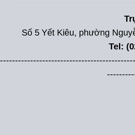
Tr
Số 5 Yết Kiêu, phường Nguyễ
Tel: (
--------------------------------------------
---------