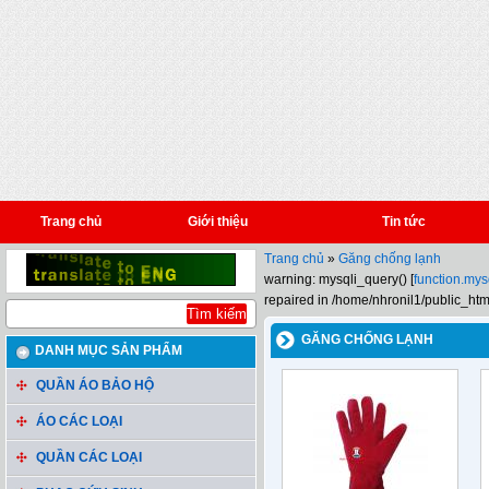
Trang chủ
Giới thiệu
Tin tức
Trang chủ
»
Găng chống lạnh
warning: mysqli_query() [
function.mys
repaired in /home/nhronil1/public_htm
GĂNG CHỐNG LẠNH
DANH MỤC SẢN PHẨM
QUẦN ÁO BẢO HỘ
ÁO CÁC LOẠI
QUẦN CÁC LOẠI