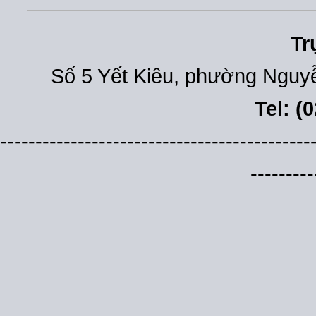
Tr
Số 5 Yết Kiêu, phường Nguyễ
Tel: (
--------------------------------------------
---------