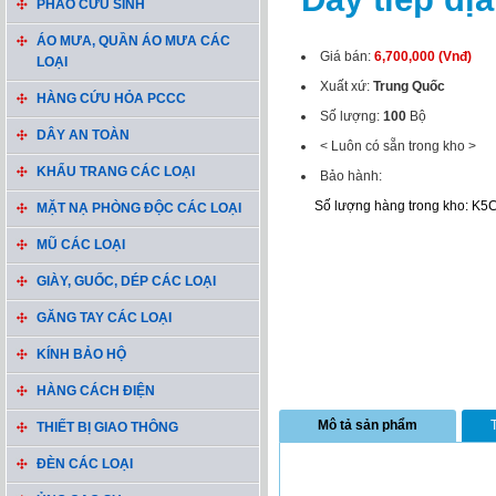
PHAO CỨU SINH
ÁO MƯA, QUẦN ÁO MƯA CÁC
Giá bán:
6,700,000 (Vnđ)
LOẠI
Xuất xứ:
Trung Quốc
HÀNG CỨU HỎA PCCC
Số lượng:
100
Bộ
DÂY AN TOÀN
< Luôn có sẵn trong kho >
KHẨU TRANG CÁC LOẠI
Bảo hành:
Số lượng hàng trong kho: K5
MẶT NẠ PHÒNG ĐỘC CÁC LOẠI
MŨ CÁC LOẠI
GIÀY, GUỐC, DÉP CÁC LOẠI
GĂNG TAY CÁC LOẠI
KÍNH BẢO HỘ
HÀNG CÁCH ĐIỆN
Mô tả sản phẩm
THIẾT BỊ GIAO THÔNG
ĐÈN CÁC LOẠI