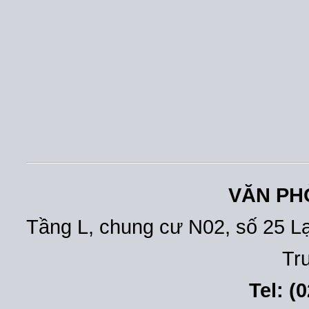
VĂN PH
Tầng L, chung cư N02, số 25 L
Tr
Tel: (