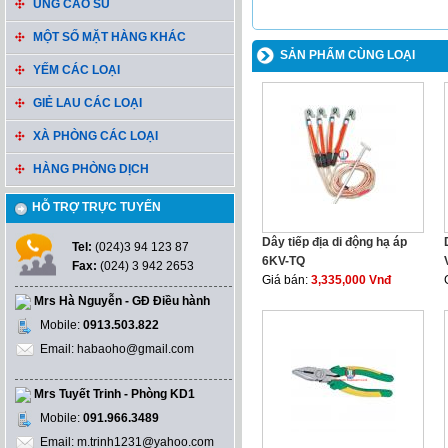
ỦNG CAO SU
MỘT SỐ MẶT HÀNG KHÁC
SẢN PHẨM CÙNG LOẠI
YẾM CÁC LOẠI
GIẺ LAU CÁC LOẠI
XÀ PHÒNG CÁC LOẠI
HÀNG PHÒNG DỊCH
HỖ TRỢ TRỰC TUYẾN
Dây tiếp địa di động hạ áp
Tel:
(024)3 94 123 87
6KV-TQ
Fax:
(024) 3 942 2653
Giá bán:
3,335,000 Vnđ
Mrs Hà Nguyễn - GĐ Điều hành
Mobile:
0913.503.822
Email: habaoho@gmail.com
Mrs Tuyết Trinh - Phòng KD1
Mobile:
091.966.3489
Email: m.trinh1231@yahoo.com