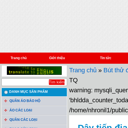
Trang chủ
Giới thiệu
Tin tức
Trang chủ
»
Bút thử đ
TQ
warning: mysqli_query
DANH MỤC SẢN PHẨM
'bhldda_counter_toda
QUẦN ÁO BẢO HỘ
/home/nhronil1/public
ÁO CÁC LOẠI
QUẦN CÁC LOẠI
Dây tiếp đị