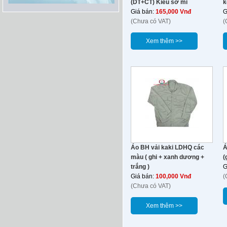
(DT+CT) Kiểu sơ mi
k
Giá bán:
165,000 Vnđ
G
(Chưa có VAT)
(
Xem thêm >>
Áo BH vải kaki LDHQ các
Á
màu ( ghi + xanh dương +
(
trắng )
G
Giá bán:
100,000 Vnđ
(
(Chưa có VAT)
Xem thêm >>