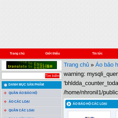
Trang chủ
Giới thiệu
Tin tức
Trang chủ
»
Áo bảo h
warning: mysqli_query
'bhldda_counter_toda
DANH MỤC SẢN PHẨM
/home/nhronil1/public
QUẦN ÁO BẢO HỘ
ÁO CÁC LOẠI
ÁO BẢO HỘ CÁC LOẠI
QUẦN CÁC LOẠI