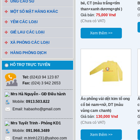
ỦNG CAO SU
bẻ, CT (màu trắng+tím
B
than+xanh dương+ghi )
G
MỘT SỐ MẶT HÀNG KHÁC
Giá bán:
75,000 Vnđ
(
(Chưa có VAT)
YẾM CÁC LOẠI
GIẺ LAU CÁC LOẠI
Xem thêm >>
XÀ PHÒNG CÁC LOẠI
HÀNG PHÒNG DỊCH
HỖ TRỢ TRỰC TUYẾN
Tel:
(024)3 94 123 87
Fax:
(024) 3 942 2653
Mrs Hà Nguyễn - GĐ Điều hành
Áo phông vải dệt kim tổ ong
Á
Mobile:
0913.503.822
cổ bẻ nam+nữ, DT (màu
c
Email: habaoho@gmail.com
vàng cam chanh)
v
Giá bán:
130,000 Vnđ
G
(Chưa có VAT)
(
Mrs Tuyết Trinh - Phòng KD1
Mobile:
091.966.3489
Xem thêm >>
Email: m.trinh1231@yahoo.com