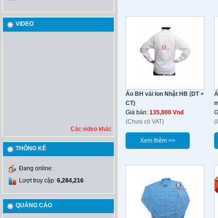
VIDEO
Áo BH vải lon Nhật HB (DT +
Á
CT)
m
Giá bán:
135,000 Vnđ
G
(Chưa có VAT)
(
Các video khác
Xem thêm >>
THỐNG KÊ
Đang online:
Lượt truy cập:
6,284,216
QUẢNG CÁO