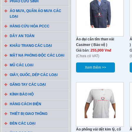
PHAO CỨU SINH
ÁO MƯA, QUẦN ÁO MƯA CÁC
LOẠI
HÀNG CỨU HỎA PCCC
DÂY AN TOÀN
Áo đại cán tím than vải
Á
Casimer ( Bảo vệ )
)
KHẨU TRANG CÁC LOẠI
Giá bán:
255,000 Vnđ
G
MẶT NẠ PHÒNG ĐỘC CÁC LOẠI
(Chưa có VAT)
(
MŨ CÁC LOẠI
Xem thêm >>
GIÀY, GUỐC, DÉP CÁC LOẠI
GĂNG TAY CÁC LOẠI
KÍNH BẢO HỘ
HÀNG CÁCH ĐIỆN
THIẾT BỊ GIAO THÔNG
ĐÈN CÁC LOẠI
Áo phông vải dệt kim lỳ, cổ
Á