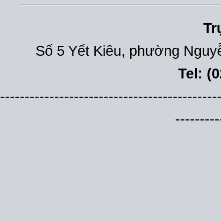
Tr
Số 5 Yết Kiêu, phường Nguyễ
Tel: (
--------------------------------------------
---------