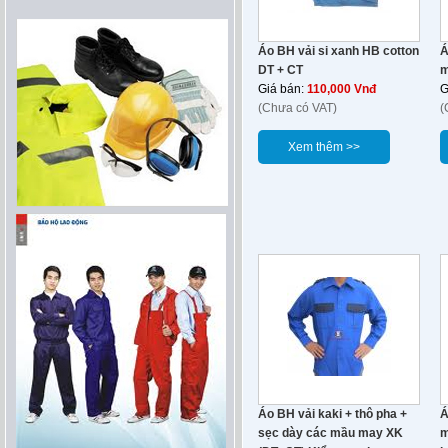
Áo BH vải si xanh HB cotton
Á
DT + CT
m
Giá bán:
110,000 Vnđ
G
(Chưa có VAT)
(
Xem thêm >>
Áo BH vải kaki + thô pha +
Á
sẹc dày các mầu may XK
m