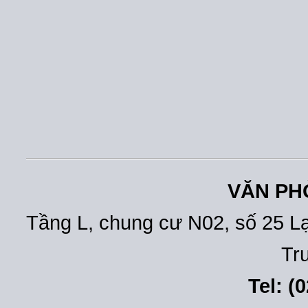
VĂN PH
Tầng L, chung cư N02, số 25 L
Tr
Tel: (