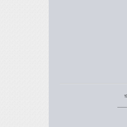
T
--------