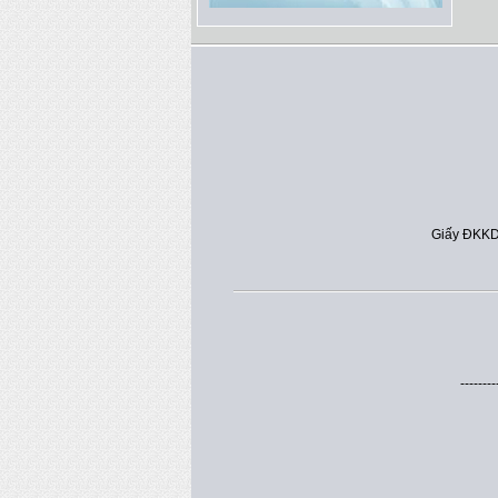
Giấy ĐKKD
--------