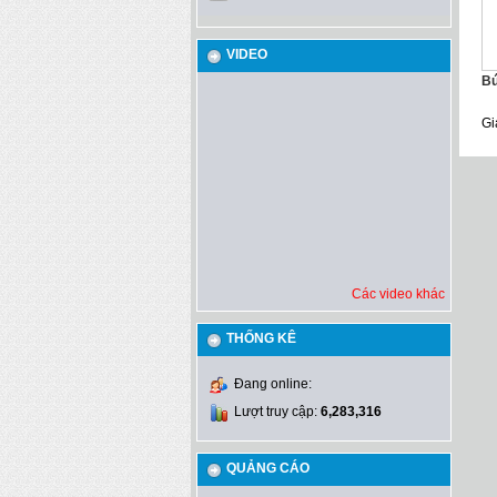
VIDEO
Bú
Gi
Các video khác
THỐNG KÊ
Đang online:
Lượt truy cập:
6,283,316
QUẢNG CÁO