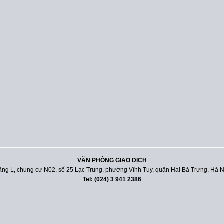
VĂN PHÒNG GIAO DỊCH
ầng L, chung cư N02, số 25 Lạc Trung, phường Vĩnh Tuy, quận Hai Bà Trưng, Hà N
Tel: (024) 3 941 2386
----------------------------------------------------------------------------------------------------------------