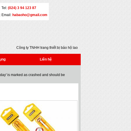
Tel:
(024) 3 94 123 87
Email:
habaoho@gmail.com
Công ty TNHH trang thiết bị bảo hộ lao động
Đại An - Địa chỉ: Số 5 - Yết Kiêu - Quận Hai Bà
Trưng - Hà Nội - Tel: (024) 3 941 2386 * Fax:
ụng
Liên hệ
(024) 3 941 2386 * Email:
habaoho@gmail.com
oday' is marked as crashed and should be