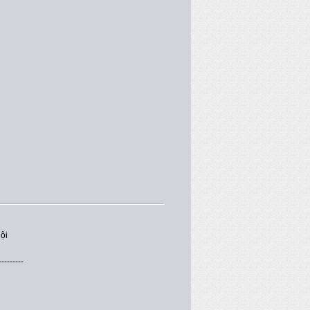
ội
---------