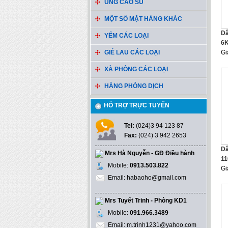
ỦNG CAO SU
MỘT SỐ MẶT HÀNG KHÁC
Dâ
YẾM CÁC LOẠI
6
GIẺ LAU CÁC LOẠI
Gi
XÀ PHÒNG CÁC LOẠI
HÀNG PHÒNG DỊCH
HỖ TRỢ TRỰC TUYẾN
Tel:
(024)3 94 123 87
Fax:
(024) 3 942 2653
Dâ
Mrs Hà Nguyễn - GĐ Điều hành
11
Mobile:
0913.503.822
Gi
Email: habaoho@gmail.com
Mrs Tuyết Trinh - Phòng KD1
Mobile:
091.966.3489
Email: m.trinh1231@yahoo.com