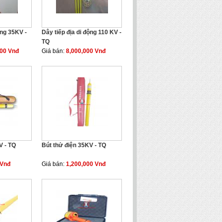
ộng 35KV -
Dây tiếp địa di động 110 KV -
TQ
000 Vnđ
Giá bán:
8,000,000 Vnđ
V - TQ
Bút thử điện 35KV - TQ
 Vnđ
Giá bán:
1,200,000 Vnđ