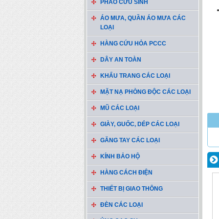
PHAO CỨU SINH
ÁO MƯA, QUẦN ÁO MƯA CÁC
LOẠI
HÀNG CỨU HỎA PCCC
DÂY AN TOÀN
KHẨU TRANG CÁC LOẠI
MẶT NẠ PHÒNG ĐỘC CÁC LOẠI
MŨ CÁC LOẠI
GIÀY, GUỐC, DÉP CÁC LOẠI
GĂNG TAY CÁC LOẠI
KÍNH BẢO HỘ
HÀNG CÁCH ĐIỆN
THIẾT BỊ GIAO THÔNG
ĐÈN CÁC LOẠI