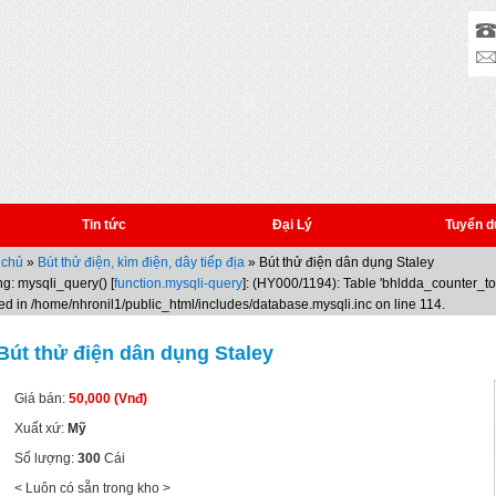
Tin tức
Đại Lý
Tuyển d
 chủ
»
Bút thử điện, kìm điện, dây tiếp địa
» Bút thử điện dân dụng Staley
g: mysqli_query() [
function.mysqli-query
]: (HY000/1194): Table 'bhldda_counter_t
ed in /home/nhronil1/public_html/includes/database.mysqli.inc on line 114.
Bút thử điện dân dụng Staley
Giá bán:
50,000 (Vnđ)
Xuất xứ:
Mỹ
Số lượng:
300
Cái
< Luôn có sẵn trong kho >