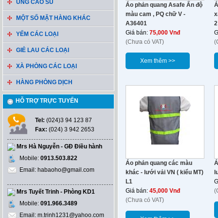
ỦNG CAO SU
Áo phản quang Asafe Ấn độ
Á
màu cam , PQ chữ V -
x
MỘT SỐ MẶT HÀNG KHÁC
A36401
2
Giá bán:
75,000 Vnđ
G
YẾM CÁC LOẠI
(Chưa có VAT)
(
GIẺ LAU CÁC LOẠI
Xem thêm >>
XÀ PHÒNG CÁC LOẠI
HÀNG PHÒNG DỊCH
HỖ TRỢ TRỰC TUYẾN
Tel:
(024)3 94 123 87
Fax:
(024) 3 942 2653
Mrs Hà Nguyễn - GĐ Điều hành
Mobile:
0913.503.822
Áo phản quang các màu
Á
Email: habaoho@gmail.com
khác - lưới vải VN ( kiểu MT)
l
L1
G
Giá bán:
45,000 Vnđ
(
Mrs Tuyết Trinh - Phòng KD1
(Chưa có VAT)
Mobile:
091.966.3489
Email: m.trinh1231@yahoo.com