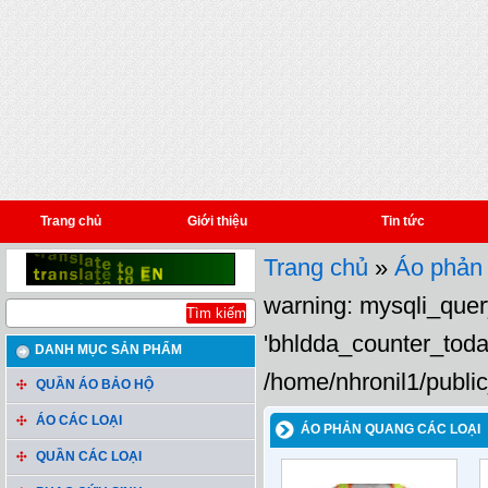
Trang chủ
Giới thiệu
Tin tức
Trang chủ
»
Áo phản 
warning: mysqli_query
'bhldda_counter_toda
DANH MỤC SẢN PHẨM
/home/nhronil1/public
QUẦN ÁO BẢO HỘ
ÁO CÁC LOẠI
ÁO PHẢN QUANG CÁC LOẠI
QUẦN CÁC LOẠI