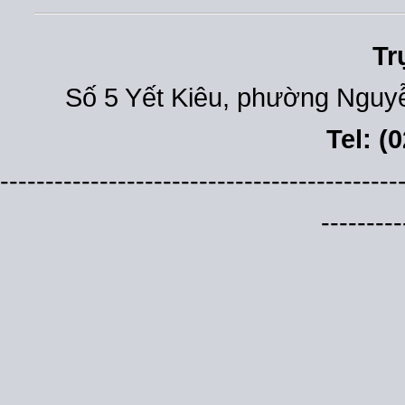
Tr
Số 5 Yết Kiêu, phường Nguyễ
Tel: (
--------------------------------------------
---------