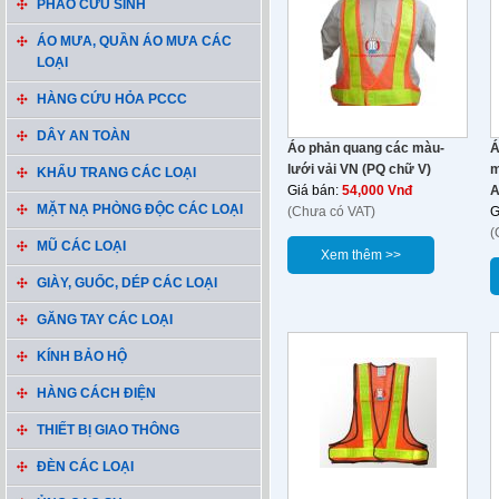
PHAO CỨU SINH
ÁO MƯA, QUẦN ÁO MƯA CÁC
LOẠI
HÀNG CỨU HỎA PCCC
DÂY AN TOÀN
Áo phản quang các màu-
Á
lưới vải VN (PQ chữ V)
m
KHẨU TRANG CÁC LOẠI
Giá bán:
54,000 Vnđ
A
MẶT NẠ PHÒNG ĐỘC CÁC LOẠI
(Chưa có VAT)
G
(
MŨ CÁC LOẠI
Xem thêm >>
GIÀY, GUỐC, DÉP CÁC LOẠI
GĂNG TAY CÁC LOẠI
KÍNH BẢO HỘ
HÀNG CÁCH ĐIỆN
THIẾT BỊ GIAO THÔNG
ĐÈN CÁC LOẠI