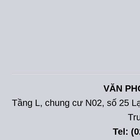
VĂN PH
Tầng L, chung cư N02, số 25 L
Tr
Tel: (