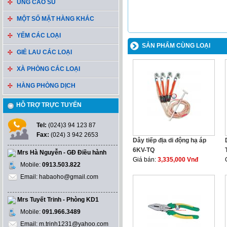
ỦNG CAO SU
MỘT SỐ MẶT HÀNG KHÁC
YẾM CÁC LOẠI
SẢN PHẨM CÙNG LOẠI
GIẺ LAU CÁC LOẠI
XÀ PHÒNG CÁC LOẠI
HÀNG PHÒNG DỊCH
HỖ TRỢ TRỰC TUYẾN
Tel:
(024)3 94 123 87
Fax:
(024) 3 942 2653
Dây tiếp địa di động hạ áp
6KV-TQ
Mrs Hà Nguyễn - GĐ Điều hành
Giá bán:
3,335,000 Vnđ
Mobile:
0913.503.822
Email: habaoho@gmail.com
Mrs Tuyết Trinh - Phòng KD1
Mobile:
091.966.3489
Email: m.trinh1231@yahoo.com