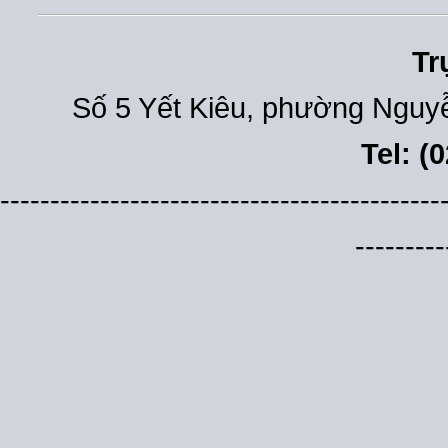
Tr
Số 5 Yết Kiêu, phường Nguyễ
Tel: (
--------------------------------------------
---------