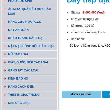
PHAO CỨU SINH
ÁO MƯA, QUẦN ÁO MƯA CÁC
Giá bán:
8,000,000 (Vnđ)
LOẠI
Xuất xứ:
Trung Quốc
HÀNG CỨU HỎA PCCC
Số lượng:
100
Bộ
DÂY AN TOÀN
< Luôn có sẵn trong kho >
KHẨU TRANG CÁC LOẠI
Bảo hành:
Số lượng hàng trong kho: K5
MẶT NẠ PHÒNG ĐỘC CÁC LOẠI
MŨ CÁC LOẠI
GIÀY, GUỐC, DÉP CÁC LOẠI
GĂNG TAY CÁC LOẠI
KÍNH BẢO HỘ
HÀNG CÁCH ĐIỆN
Mô tả sản phẩm
THIẾT BỊ GIAO THÔNG
ĐÈN CÁC LOẠI