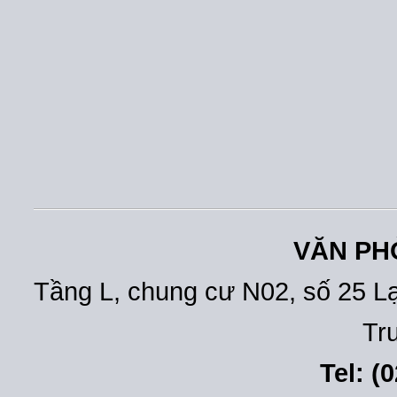
VĂN PH
Tầng L, chung cư N02, số 25 L
Tr
Tel: (