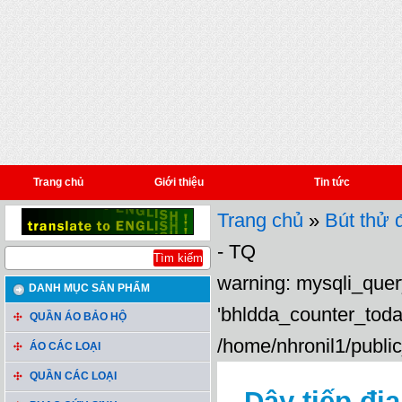
Trang chủ
Giới thiệu
Tin tức
Trang chủ
»
Bút thử đ
- TQ
warning: mysqli_query
DANH MỤC SẢN PHẨM
'bhldda_counter_toda
QUẦN ÁO BẢO HỘ
/home/nhronil1/public
ÁO CÁC LOẠI
QUẦN CÁC LOẠI
Dây tiếp đị