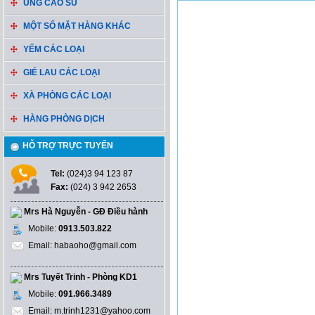
ỦNG CAO SU
MỘT SỐ MẶT HÀNG KHÁC
YẾM CÁC LOẠI
GIẺ LAU CÁC LOẠI
XÀ PHÒNG CÁC LOẠI
HÀNG PHÒNG DỊCH
HỖ TRỢ TRỰC TUYẾN
Tel:
(024)3 94 123 87
Fax:
(024) 3 942 2653
Mrs Hà Nguyễn - GĐ Điều hành
Mobile:
0913.503.822
Email: habaoho@gmail.com
Mrs Tuyết Trinh - Phòng KD1
Mobile:
091.966.3489
Email: m.trinh1231@yahoo.com