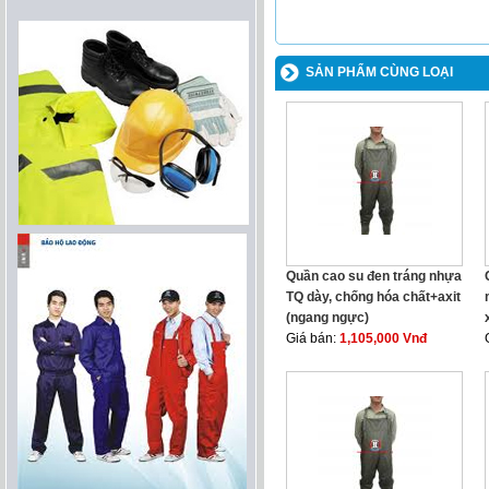
SẢN PHẨM CÙNG LOẠI
Quần cao su đen tráng nhựa
TQ dày, chống hóa chất+axit
(ngang ngực)
Giá bán:
1,105,000 Vnđ