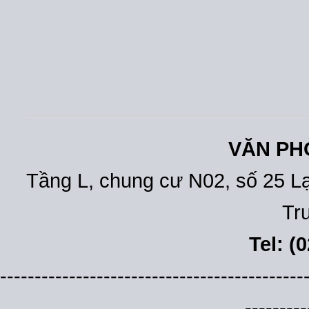
VĂN PH
Tầng L, chung cư N02, số 25 L
Tr
Tel: (
--------------------------------------------
---------