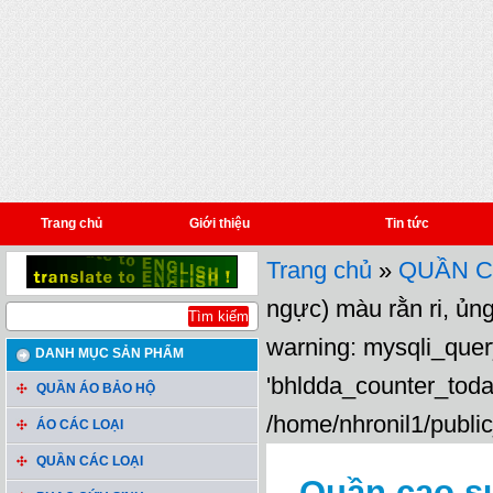
Trang chủ
Giới thiệu
Tin tức
Trang chủ
»
QUẦN C
ngực) màu rằn ri, ủng
warning: mysqli_query
DANH MỤC SẢN PHẨM
'bhldda_counter_toda
QUẦN ÁO BẢO HỘ
/home/nhronil1/public
ÁO CÁC LOẠI
QUẦN CÁC LOẠI
Quần cao s