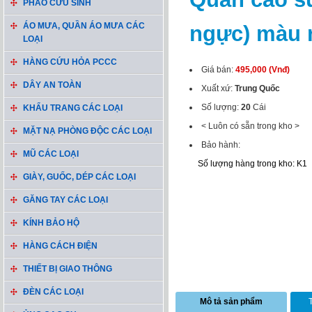
PHAO CỨU SINH
ÁO MƯA, QUẦN ÁO MƯA CÁC
ngực) màu rằ
LOẠI
HÀNG CỨU HỎA PCCC
Giá bán:
495,000 (Vnđ)
DÂY AN TOÀN
Xuất xứ:
Trung Quốc
Số lượng:
20
Cái
KHẨU TRANG CÁC LOẠI
< Luôn có sẵn trong kho >
MẶT NẠ PHÒNG ĐỘC CÁC LOẠI
Bảo hành:
MŨ CÁC LOẠI
Số lượng hàng trong kho: K1
GIÀY, GUỐC, DÉP CÁC LOẠI
GĂNG TAY CÁC LOẠI
KÍNH BẢO HỘ
HÀNG CÁCH ĐIỆN
THIẾT BỊ GIAO THÔNG
ĐÈN CÁC LOẠI
Mô tả sản phẩm