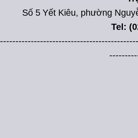
Số 5 Yết Kiêu, phường Nguyễ
Tel: (
--------------------------------------------
---------