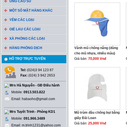
ỦNG CAO SU
MỘT SỐ MẶT HÀNG KHÁC
YẾM CÁC LOẠI
GIẺ LAU CÁC LOẠI
XÀ PHÒNG CÁC LOẠI
HÀNG PHÒNG DỊCH
Vành mũ chống nắng (dùng
cho mũ nhựa, nhiều màu)
HỖ TRỢ TRỰC TUYẾN
Giá bán:
70,000 Vnđ
Tel:
(024)3 94 123 87
Fax:
(024) 3 942 2653
Mrs Hà Nguyễn - GĐ Điều hành
Mobile:
0913.503.822
Email: habaoho@gmail.com
Mrs Tuyết Trinh - Phòng KD1
Mũ trùm đầu chống bụi bằng
giấy Đài Loan
Mobile:
091.966.3489
Giá bán:
25,000 Vnđ
Email: m.trinh1231@yahoo.com