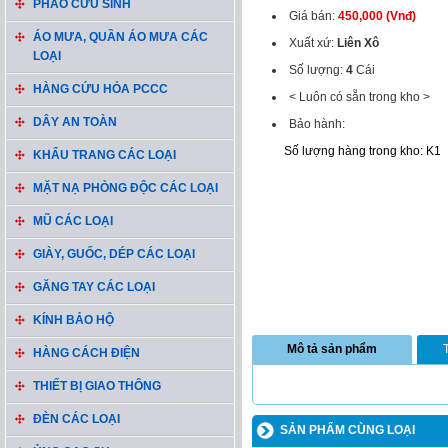
PHAO CỨU SINH
Giá bán:
450,000 (Vnđ)
ÁO MƯA, QUẦN ÁO MƯA CÁC
Xuất xứ:
Liên Xô
LOẠI
Số lượng:
4
Cái
HÀNG CỨU HỎA PCCC
< Luôn có sẵn trong kho >
DÂY AN TOÀN
Bảo hành:
Số lượng hàng trong kho: K1
KHẨU TRANG CÁC LOẠI
MẶT NẠ PHÒNG ĐỘC CÁC LOẠI
MŨ CÁC LOẠI
GIÀY, GUỐC, DÉP CÁC LOẠI
GĂNG TAY CÁC LOẠI
KÍNH BẢO HỘ
Mô tả sản phẩm
HÀNG CÁCH ĐIỆN
THIẾT BỊ GIAO THÔNG
ĐÈN CÁC LOẠI
SẢN PHẨM CÙNG LOẠI