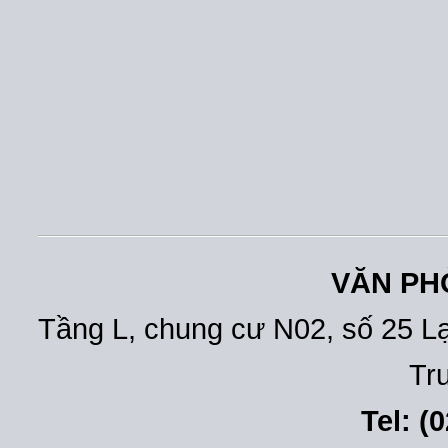
VĂN PH
Tầng L, chung cư N02, số 25 L
Tr
Tel: (