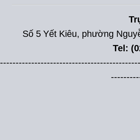
Tr
Số 5 Yết Kiêu, phường Nguyễ
Tel: (
--------------------------------------------
---------