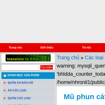
Trang chủ
Giới thiệu
Tin tức
Trang chủ
»
Các loại
warning: mysqli_query
'bhldda_counter_toda
DANH MỤC SẢN PHẨM
/home/nhronil1/public
QUẦN ÁO BẢO HỘ
ÁO CÁC LOẠI
Mũ phun cá
QUẦN CÁC LOẠI