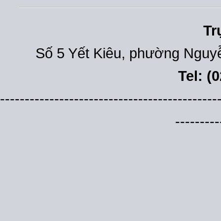
Tr
Số 5 Yết Kiêu, phường Nguyễ
Tel: (
--------------------------------------------
---------