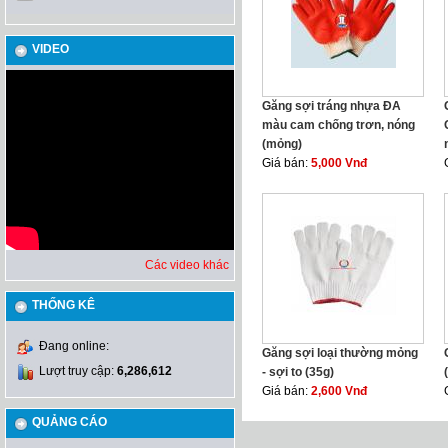
VIDEO
Găng sợi tráng nhựa ĐA
màu cam chống trơn, nóng
(mỏng)
Giá bán:
5,000 Vnđ
Các video khác
THỐNG KÊ
Đang online:
Găng sợi loại thường mỏng
Lượt truy cập:
6,286,612
- sợi to (35g)
Giá bán:
2,600 Vnđ
QUẢNG CÁO