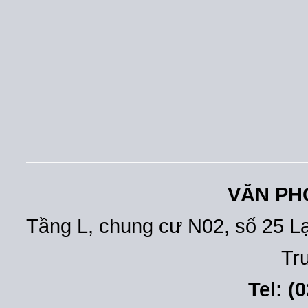
VĂN PH
Tầng L, chung cư N02, số 25 L
Tr
Tel: (