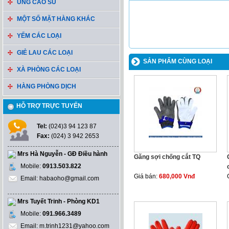
ỦNG CAO SU
MỘT SỐ MẶT HÀNG KHÁC
YẾM CÁC LOẠI
GIẺ LAU CÁC LOẠI
SẢN PHẨM CÙNG LOẠI
XÀ PHÒNG CÁC LOẠI
HÀNG PHÒNG DỊCH
HỖ TRỢ TRỰC TUYẾN
Tel:
(024)3 94 123 87
Fax:
(024) 3 942 2653
Mrs Hà Nguyễn - GĐ Điều hành
Găng sợi chống cắt TQ
Mobile:
0913.503.822
Giá bán:
680,000 Vnđ
Email: habaoho@gmail.com
Mrs Tuyết Trinh - Phòng KD1
Mobile:
091.966.3489
Email: m.trinh1231@yahoo.com