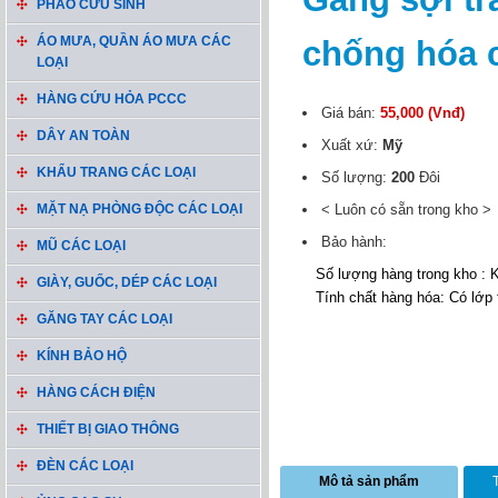
PHAO CỨU SINH
ÁO MƯA, QUẦN ÁO MƯA CÁC
chống hóa 
LOẠI
HÀNG CỨU HỎA PCCC
Giá bán:
55,000 (Vnđ)
DÂY AN TOÀN
Xuất xứ:
Mỹ
KHẨU TRANG CÁC LOẠI
Số lượng:
200
Đôi
MẶT NẠ PHÒNG ĐỘC CÁC LOẠI
< Luôn có sẵn trong kho >
Bảo hành:
MŨ CÁC LOẠI
Số lượng hàng trong kho : 
GIÀY, GUỐC, DÉP CÁC LOẠI
Tính chất hàng hóa: Có lớp
GĂNG TAY CÁC LOẠI
KÍNH BẢO HỘ
HÀNG CÁCH ĐIỆN
THIẾT BỊ GIAO THÔNG
ĐÈN CÁC LOẠI
Mô tả sản phẩm