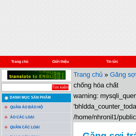
Trang chủ
Giới thiệu
Tin tức
Trang chủ
»
Găng sợ
chống hóa chất
warning: mysqli_query
DANH MỤC SẢN PHẨM
'bhldda_counter_toda
QUẦN ÁO BẢO HỘ
/home/nhronil1/public
ÁO CÁC LOẠI
QUẦN CÁC LOẠI
Găng sợi t