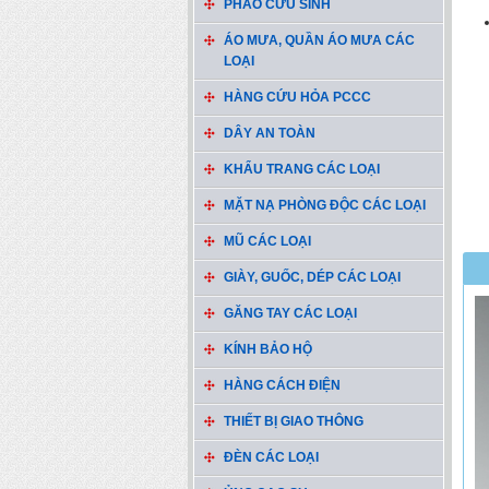
PHAO CỨU SINH
ÁO MƯA, QUẦN ÁO MƯA CÁC
LOẠI
HÀNG CỨU HỎA PCCC
DÂY AN TOÀN
KHẨU TRANG CÁC LOẠI
MẶT NẠ PHÒNG ĐỘC CÁC LOẠI
MŨ CÁC LOẠI
GIÀY, GUỐC, DÉP CÁC LOẠI
GĂNG TAY CÁC LOẠI
KÍNH BẢO HỘ
HÀNG CÁCH ĐIỆN
THIẾT BỊ GIAO THÔNG
ĐÈN CÁC LOẠI