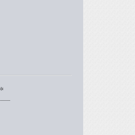
ội
---------