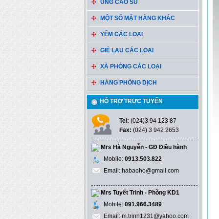
ỦNG CAO SU
MỘT SỐ MẶT HÀNG KHÁC
YẾM CÁC LOẠI
GIẺ LAU CÁC LOẠI
XÀ PHÒNG CÁC LOẠI
HÀNG PHÒNG DỊCH
HỖ TRỢ TRỰC TUYẾN
Tel:
(024)3 94 123 87
Fax:
(024) 3 942 2653
Mrs Hà Nguyễn - GĐ Điều hành
Mobile:
0913.503.822
Email: habaoho@gmail.com
Mrs Tuyết Trinh - Phòng KD1
Mobile:
091.966.3489
Email: m.trinh1231@yahoo.com