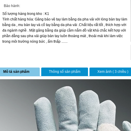
Bảo hành:
Số lượng hàng trong kho : K1
Tính chất hàng hóa: Găng bảo vệ tay làm bằng da pha vải với lòng bàn tay làm
bằng da , mu bàn tay và cổ tay bằng da pha vải .Chất liệu rất tốt , thích hợp với
đa ngành nghề . Mặt găng bằng da giúp cầm nắm đồ vật khá chắc kết hợp với
phần đằng sau pha vải giúp bàn tay luôn thoáng mát , thoải mái khi làm việc
trong môi trường nóng bức , ẩm thấp .......
Mô tả sản phẩm
Thông số sản phẩm
Xem ảnh ( 3 chiều )