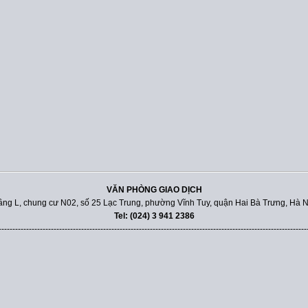
VĂN PHÒNG GIAO DỊCH
ầng L, chung cư N02, số 25 Lạc Trung, phường Vĩnh Tuy, quận Hai Bà Trưng, Hà N
Tel: (024) 3 941 2386
----------------------------------------------------------------------------------------------------------------