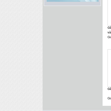
Gă
và
Gi
Gă
Gi