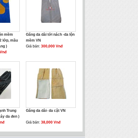
lộn mềm
Găng da dài tới nách -da lộn
2 lớp, mầu
mềm VN
ng )
Giá bán:
300,000 Vnđ
 Vnđ
ạnh Trung
Găng da dài- da cật VN
áy da đen )
Vnđ
Giá bán:
38,000 Vnđ