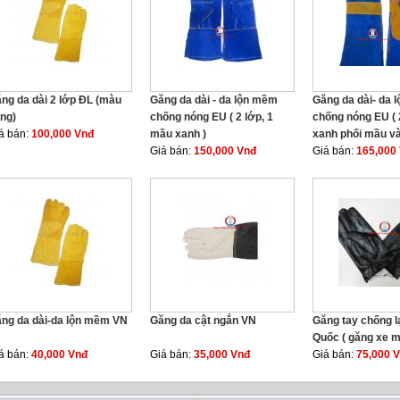
ng da dài 2 lớp ĐL (màu
Găng da dài - da lộn mềm
Găng da dài- da 
ng)
chống nóng EU ( 2 lớp, 1
chống nóng EU ( 
á bán:
100,000 Vnđ
mầu xanh )
xanh phối mầu và
Giá bán:
150,000 Vnđ
Giá bán:
165,000
ng da dài-da lộn mềm VN
Găng da cật ngắn VN
Găng tay chống l
Quốc ( găng xe m
á bán:
40,000 Vnđ
Giá bán:
35,000 Vnđ
Giá bán:
75,000 