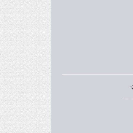
T
--------