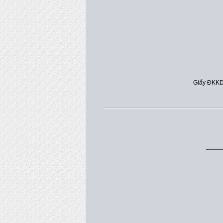
Giấy ĐKKD
--------