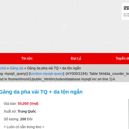
Tin tức
Đại Lý
Tuyển d
 chủ
»
Găng da
» Găng da pha vải TQ + da lộn ngắn
g: mysqli_query() [
function.mysqli-query
]: (HY000/1194): Table 'bhldda_counter_t
ed in /home/nhronil1/public_html/includes/database.mysqli.inc on line 114.
Găng da pha vải TQ + da lộn ngắn
Giá bán:
55,000 (Vnđ)
Xuất xứ:
Trung Quốc
Số lượng:
200
Đôi
< Luôn có sẵn trong kho >