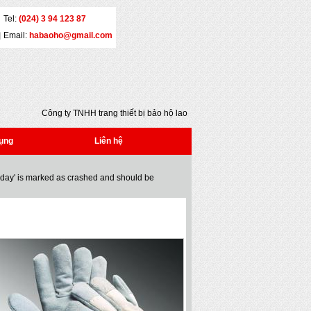
Tel:
(024) 3 94 123 87
Email:
habaoho@gmail.com
Công ty TNHH trang thiết bị bảo hộ lao động Đại
An - Địa chỉ: Số 5 - Yết Kiêu - Quận Hai Bà Trưng
- Hà Nội - Tel: (024) 3 941 2386 * Fax: (024) 3
ụng
Liên hệ
941 2386 * Email: habaoho@gmail.com
oday' is marked as crashed and should be