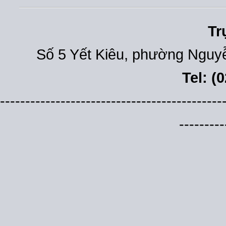
Tr
Số 5 Yết Kiêu, phường Nguyễ
Tel: (
--------------------------------------------
---------