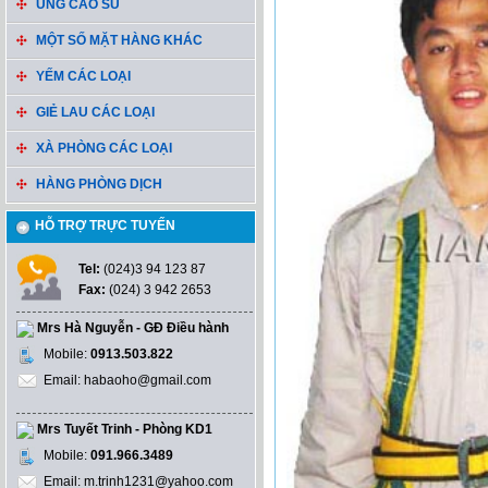
ỦNG CAO SU
MỘT SỐ MẶT HÀNG KHÁC
YẾM CÁC LOẠI
GIẺ LAU CÁC LOẠI
XÀ PHÒNG CÁC LOẠI
HÀNG PHÒNG DỊCH
HỖ TRỢ TRỰC TUYẾN
Tel:
(024)3 94 123 87
Fax:
(024) 3 942 2653
Mrs Hà Nguyễn - GĐ Điều hành
Mobile:
0913.503.822
Email: habaoho@gmail.com
Mrs Tuyết Trinh - Phòng KD1
Mobile:
091.966.3489
Email: m.trinh1231@yahoo.com