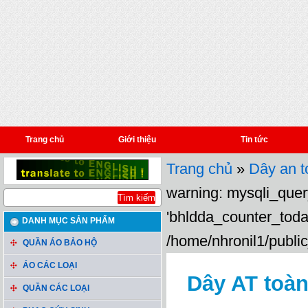
Trang chủ
Giới thiệu
Tin tức
Trang chủ
»
Dây an t
warning: mysqli_query
'bhldda_counter_toda
DANH MỤC SẢN PHẨM
/home/nhronil1/public
QUẦN ÁO BẢO HỘ
ÁO CÁC LOẠI
Dây AT toàn
QUẦN CÁC LOẠI