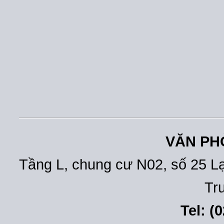
VĂN PH
Tầng L, chung cư N02, số 25 L
Tr
Tel: (