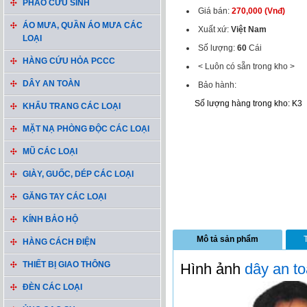
PHAO CỨU SINH
Giá bán:
270,000 (Vnđ)
ÁO MƯA, QUẦN ÁO MƯA CÁC
Xuất xứ:
Việt Nam
LOẠI
Số lượng:
60
Cái
HÀNG CỨU HỎA PCCC
< Luôn có sẵn trong kho >
DÂY AN TOÀN
Bảo hành:
Số lượng hàng trong kho: K3
KHẨU TRANG CÁC LOẠI
MẶT NẠ PHÒNG ĐỘC CÁC LOẠI
MŨ CÁC LOẠI
GIÀY, GUỐC, DÉP CÁC LOẠI
GĂNG TAY CÁC LOẠI
KÍNH BẢO HỘ
Mô tả sản phẩm
HÀNG CÁCH ĐIỆN
THIẾT BỊ GIAO THÔNG
Hình ảnh
dây an t
ĐÈN CÁC LOẠI