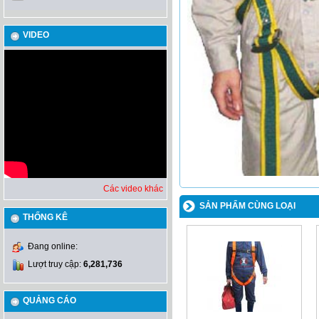
VIDEO
Các video khác
SẢN PHẨM CÙNG LOẠI
THỐNG KÊ
Đang online:
Lượt truy cập:
6,281,736
QUẢNG CÁO