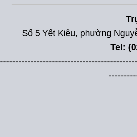
Tr
Số 5 Yết Kiêu, phường Nguyễ
Tel: (
--------------------------------------------
---------