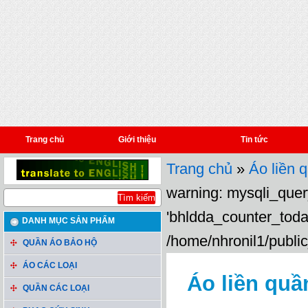
Trang chủ
Giới thiệu
Tin tức
Trang chủ
»
Áo liền 
warning: mysqli_query
'bhldda_counter_toda
DANH MỤC SẢN PHẨM
/home/nhronil1/public
QUẦN ÁO BẢO HỘ
ÁO CÁC LOẠI
Áo liền quần
QUẦN CÁC LOẠI