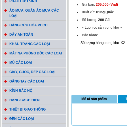
PHAO CỨU SINH
Giá bán:
205,000 (Vnđ)
ÁO MƯA, QUẦN ÁO MƯA CÁC
Xuất xứ:
Trung Quốc
LOẠI
Số lượng:
200
Cái
HÀNG CỨU HỎA PCCC
< Luôn có sẵn trong kho >
DÂY AN TOÀN
Bảo hành:
Số lượng hàng trong kho: K2
KHẨU TRANG CÁC LOẠI
MẶT NẠ PHÒNG ĐỘC CÁC LOẠI
MŨ CÁC LOẠI
GIÀY, GUỐC, DÉP CÁC LOẠI
GĂNG TAY CÁC LOẠI
KÍNH BẢO HỘ
Mô tả sản phẩm
HÀNG CÁCH ĐIỆN
THIẾT BỊ GIAO THÔNG
ĐÈN CÁC LOẠI