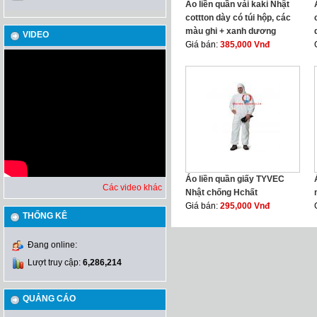
Áo liền quần vải kaki Nhật
cottton dày có túi hộp, các
màu ghi + xanh dương
VIDEO
Giá bán:
385,000 Vnđ
Áo liền quần giấy TYVEC
Các video khác
Nhật chống Hchất
Giá bán:
295,000 Vnđ
THỐNG KÊ
Đang online:
Lượt truy cập:
6,286,214
QUẢNG CÁO