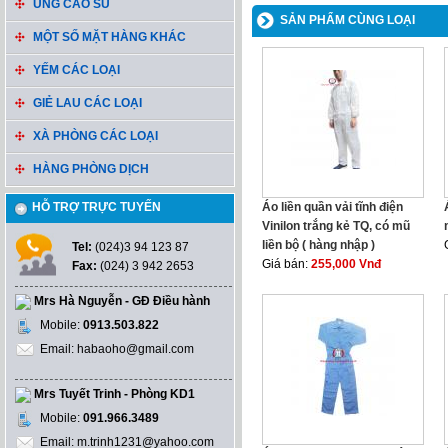
ỦNG CAO SU
SẢN PHẨM CÙNG LOẠI
MỘT SỐ MẶT HÀNG KHÁC
YẾM CÁC LOẠI
GIẺ LAU CÁC LOẠI
XÀ PHÒNG CÁC LOẠI
HÀNG PHÒNG DỊCH
HỖ TRỢ TRỰC TUYẾN
Áo liền quần vải tĩnh điện
Vinilon trắng kẻ TQ, có mũ
liền bộ ( hàng nhập )
Tel:
(024)3 94 123 87
Giá bán:
255,000 Vnđ
Fax:
(024) 3 942 2653
Mrs Hà Nguyễn - GĐ Điều hành
Mobile:
0913.503.822
Email: habaoho@gmail.com
Mrs Tuyết Trinh - Phòng KD1
Mobile:
091.966.3489
Email: m.trinh1231@yahoo.com