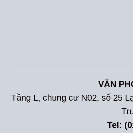
VĂN PH
Tầng L, chung cư N02, số 25 L
Tr
Tel: (