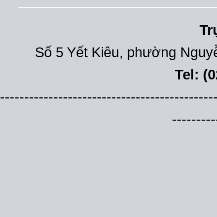
Tr
Số 5 Yết Kiêu, phường Nguyễ
Tel: (
--------------------------------------------
---------