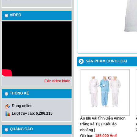
VIDEO
SẢN PHẨM CÙNG LOẠI
Các video khác
THỐNG KÊ
Đang online:
Lượt truy cập:
6,286,215
Áo blu vải tĩnh điện Vinilon
trắng kẻ TQ ( Kiểu áo
QUẢNG CÁO
choàng )
Giá bán:
185,000 Vnđ