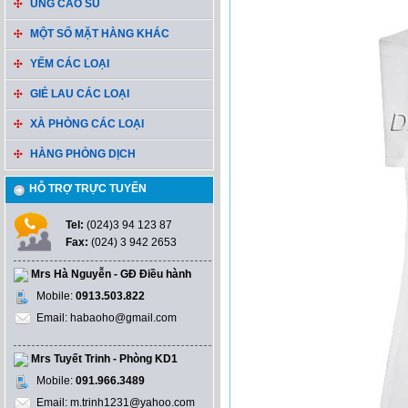
ỦNG CAO SU
MỘT SỐ MẶT HÀNG KHÁC
YẾM CÁC LOẠI
GIẺ LAU CÁC LOẠI
XÀ PHÒNG CÁC LOẠI
HÀNG PHÒNG DỊCH
HỖ TRỢ TRỰC TUYẾN
Tel:
(024)3 94 123 87
Fax:
(024) 3 942 2653
Mrs Hà Nguyễn - GĐ Điều hành
Mobile:
0913.503.822
Email: habaoho@gmail.com
Mrs Tuyết Trinh - Phòng KD1
Mobile:
091.966.3489
Email: m.trinh1231@yahoo.com