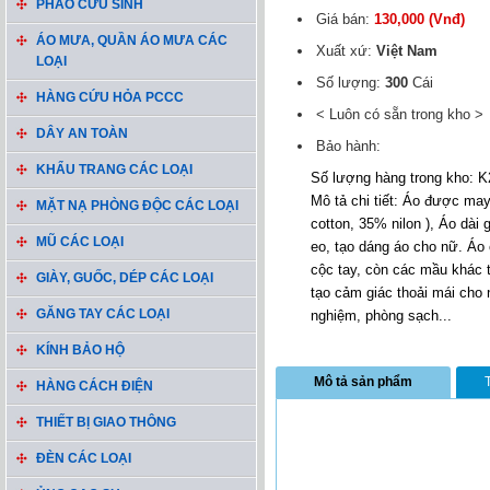
PHAO CỨU SINH
Giá bán:
130,000 (Vnđ)
ÁO MƯA, QUẦN ÁO MƯA CÁC
Xuất xứ:
Việt Nam
LOẠI
Số lượng:
300
Cái
HÀNG CỨU HỎA PCCC
< Luôn có sẵn trong kho >
DÂY AN TOÀN
Bảo hành:
KHẨU TRANG CÁC LOẠI
Số lượng hàng trong kho: K
Mô tả chi tiết: Áo được may
MẶT NẠ PHÒNG ĐỘC CÁC LOẠI
cotton, 35% nilon ), Áo dài
MŨ CÁC LOẠI
eo, tạo dáng áo cho nữ. Áo 
cộc tay, còn các mầu khác 
GIÀY, GUỐC, DÉP CÁC LOẠI
tạo cảm giác thoải mái cho
GĂNG TAY CÁC LOẠI
nghiệm, phòng sạch...
KÍNH BẢO HỘ
Mô tả sản phẩm
HÀNG CÁCH ĐIỆN
THIẾT BỊ GIAO THÔNG
ĐÈN CÁC LOẠI