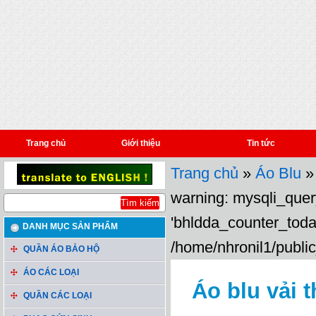
Trang chủ
Giới thiệu
Tin tức
Trang chủ
»
Áo Blu
» 
warning: mysqli_query
'bhldda_counter_toda
DANH MỤC SẢN PHẨM
/home/nhronil1/public
QUẦN ÁO BẢO HỘ
ÁO CÁC LOẠI
Áo blu vải 
QUẦN CÁC LOẠI