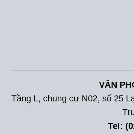
VĂN PH
Tầng L, chung cư N02, số 25 L
Tr
Tel: (