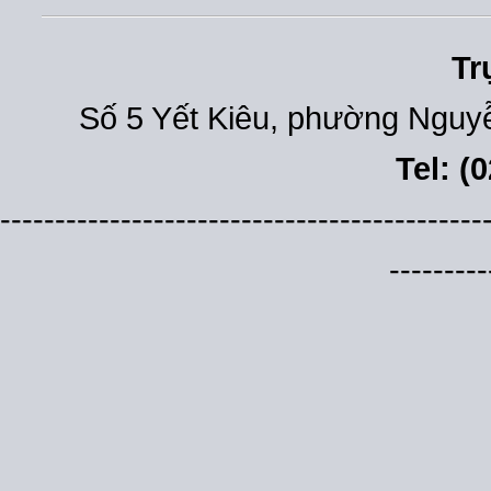
Tr
Số 5 Yết Kiêu, phường Nguyễ
Tel: (
--------------------------------------------
---------