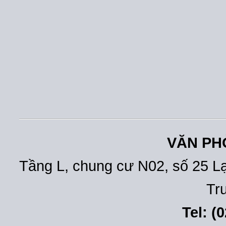
VĂN PH
Tầng L, chung cư N02, số 25 L
Tr
Tel: (