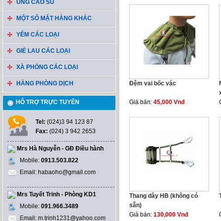
ỦNG CAO SU
MỘT SỐ MẶT HÀNG KHÁC
YẾM CÁC LOẠI
GIẺ LAU CÁC LOẠI
XÀ PHÒNG CÁC LOẠI
HÀNG PHÒNG DỊCH
Đệm vai bốc vác
HỖ TRỢ TRỰC TUYẾN
Giá bán:
45,000 Vnđ
Tel:
(024)3 94 123 87
Fax:
(024) 3 942 2653
Mrs Hà Nguyễn - GĐ Điều hành
Mobile:
0913.503.822
Email: habaoho@gmail.com
Mrs Tuyết Trinh - Phòng KD1
Thang dây HB (không có
sẵn)
Mobile:
091.966.3489
Giá bán:
130,000 Vnđ
Email: m.trinh1231@yahoo.com