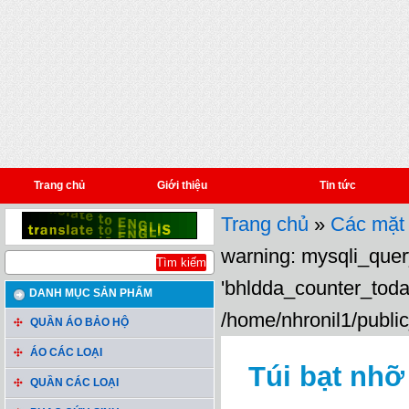
Trang chủ
Giới thiệu
Tin tức
Trang chủ
»
Các mặt
warning: mysqli_query
'bhldda_counter_toda
DANH MỤC SẢN PHẨM
/home/nhronil1/public
QUẦN ÁO BẢO HỘ
ÁO CÁC LOẠI
Túi bạt nhỡ
QUẦN CÁC LOẠI