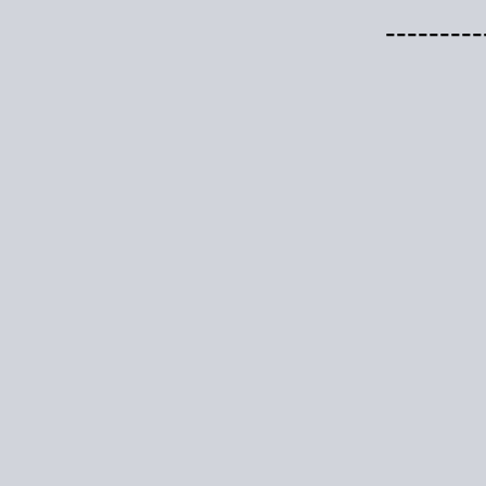
---------