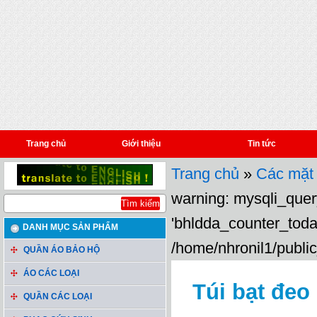
Trang chủ
Giới thiệu
Tin tức
Trang chủ
»
Các mặt
warning: mysqli_query
'bhldda_counter_toda
DANH MỤC SẢN PHẨM
/home/nhronil1/public
QUẦN ÁO BẢO HỘ
ÁO CÁC LOẠI
Túi bạt đeo
QUẦN CÁC LOẠI