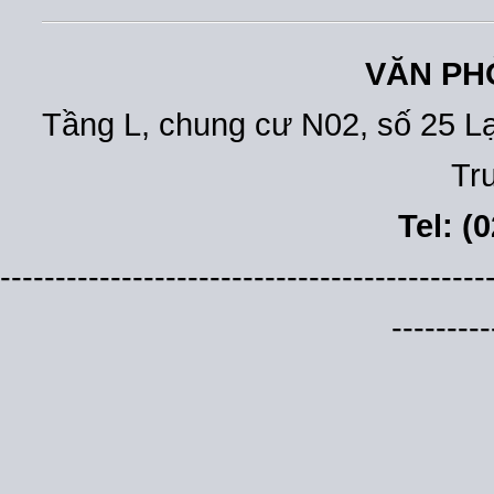
VĂN PH
Tầng L, chung cư N02, số 25 L
Tr
Tel: (
--------------------------------------------
---------