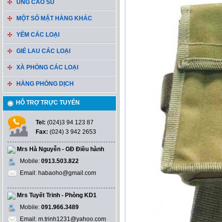
ỦNG CAO SU
MỘT SỐ MẶT HÀNG KHÁC
YẾM CÁC LOẠI
GIẺ LAU CÁC LOẠI
XÀ PHÒNG CÁC LOẠI
HÀNG PHÒNG DỊCH
HỖ TRỢ TRỰC TUYẾN
Tel:
(024)3 94 123 87
Fax:
(024) 3 942 2653
Mrs Hà Nguyễn - GĐ Điều hành
Mobile:
0913.503.822
Email: habaoho@gmail.com
Mrs Tuyết Trinh - Phòng KD1
Mobile:
091.966.3489
Email: m.trinh1231@yahoo.com