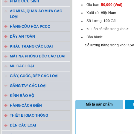
PHAO CỨU SINH
Giá bán:
50,000 (Vnđ)
ÁO MƯA, QUẦN ÁO MƯA CÁC
Xuất xứ:
Việt Nam
LOẠI
Số lượng:
100
Cái
HÀNG CỨU HỎA PCCC
< Luôn có sẵn trong kho >
DÂY AN TOÀN
Bảo hành:
Số lượng hàng trong kho: K5
KHẨU TRANG CÁC LOẠI
MẶT NẠ PHÒNG ĐỘC CÁC LOẠI
MŨ CÁC LOẠI
GIÀY, GUỐC, DÉP CÁC LOẠI
GĂNG TAY CÁC LOẠI
KÍNH BẢO HỘ
Mô tả sản phẩm
HÀNG CÁCH ĐIỆN
THIẾT BỊ GIAO THÔNG
ĐÈN CÁC LOẠI