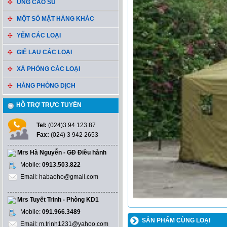
ỦNG CAO SU
MỘT SỐ MẶT HÀNG KHÁC
YẾM CÁC LOẠI
GIẺ LAU CÁC LOẠI
XÀ PHÒNG CÁC LOẠI
HÀNG PHÒNG DỊCH
HỖ TRỢ TRỰC TUYẾN
Tel:
(024)3 94 123 87
Fax:
(024) 3 942 2653
Mrs Hà Nguyễn - GĐ Điều hành
Mobile:
0913.503.822
Email: habaoho@gmail.com
Mrs Tuyết Trinh - Phòng KD1
Mobile:
091.966.3489
SẢN PHẨM CÙNG LOẠI
Email: m.trinh1231@yahoo.com