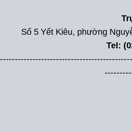
Tr
Số 5 Yết Kiêu, phường Nguyễ
Tel: (
--------------------------------------------
---------