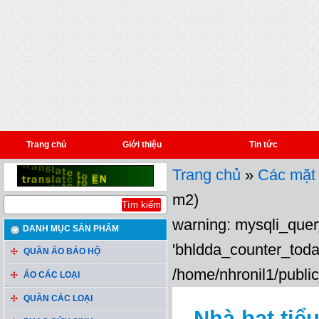
Trang chủ
Giới thiệu
Tin tức
Trang chủ
»
Các mặt
m2)
warning: mysqli_query
DANH MỤC SẢN PHẨM
'bhldda_counter_toda
QUẦN ÁO BẢO HỘ
/home/nhronil1/public
ÁO CÁC LOẠI
QUẦN CÁC LOẠI
Nhà bạt tiểu