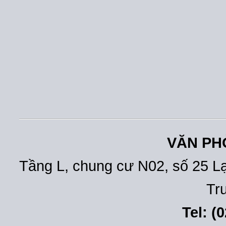
VĂN PH
Tầng L, chung cư N02, số 25 L
Tr
Tel: (