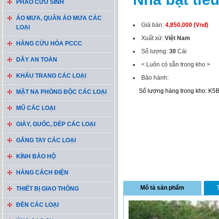
PHAO CỨU SINH
ÁO MƯA, QUẦN ÁO MƯA CÁC
Giá bán:
4,850,000 (Vnđ)
LOẠI
Xuất xứ:
Việt Nam
HÀNG CỨU HỎA PCCC
Số lượng:
30
Cái
DÂY AN TOÀN
< Luôn có sẵn trong kho >
KHẨU TRANG CÁC LOẠI
Bảo hành:
Số lượng hàng trong kho: K5
MẶT NẠ PHÒNG ĐỘC CÁC LOẠI
MŨ CÁC LOẠI
GIÀY, GUỐC, DÉP CÁC LOẠI
GĂNG TAY CÁC LOẠI
KÍNH BẢO HỘ
HÀNG CÁCH ĐIỆN
Mô tả sản phẩm
THIẾT BỊ GIAO THÔNG
ĐÈN CÁC LOẠI