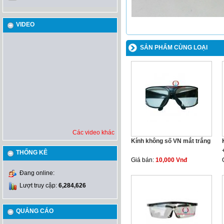
VIDEO
SẢN PHẨM CÙNG LOẠI
Các video khác
Kính không số VN mắt trắng
THỐNG KÊ
Giá bán:
10,000 Vnđ
Đang online:
Lượt truy cập:
6,284,626
QUẢNG CÁO