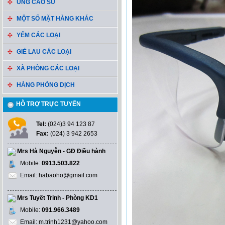
ỦNG CAO SU
MỘT SỐ MẶT HÀNG KHÁC
YẾM CÁC LOẠI
GIẺ LAU CÁC LOẠI
XÀ PHÒNG CÁC LOẠI
HÀNG PHÒNG DỊCH
HỖ TRỢ TRỰC TUYẾN
Tel:
(024)3 94 123 87
Fax:
(024) 3 942 2653
Mrs Hà Nguyễn - GĐ Điều hành
Mobile:
0913.503.822
Email: habaoho@gmail.com
Mrs Tuyết Trinh - Phòng KD1
Mobile:
091.966.3489
Email: m.trinh1231@yahoo.com