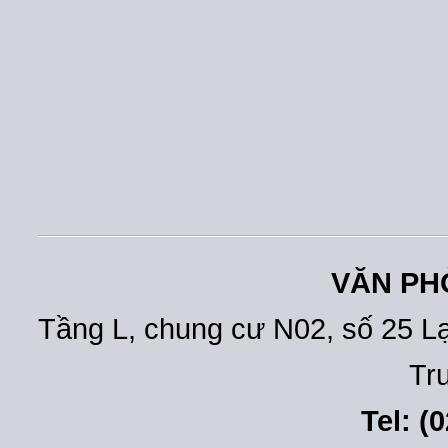
VĂN PH
Tầng L, chung cư N02, số 25 L
Tr
Tel: (