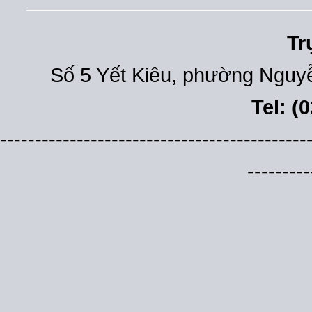
Tr
Số 5 Yết Kiêu, phường Nguyễ
Tel: (
--------------------------------------------
---------