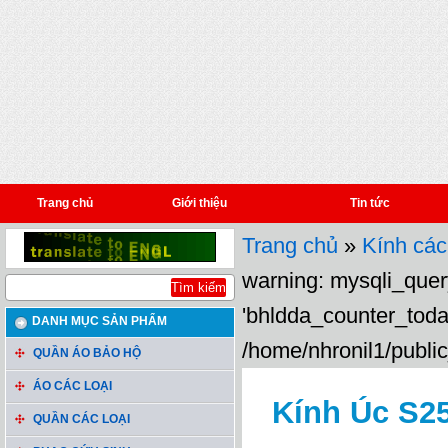
Trang chủ
Giới thiệu
Tin tức
Trang chủ
»
Kính các
warning: mysqli_query
'bhldda_counter_toda
DANH MỤC SẢN PHẨM
/home/nhronil1/public
QUẦN ÁO BẢO HỘ
ÁO CÁC LOẠI
Kính Úc S25
QUẦN CÁC LOẠI