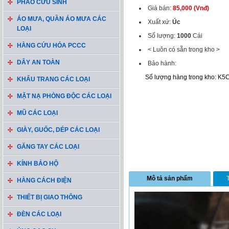
PHAO CỨU SINH
Giá bán:
85,000 (Vnđ)
ÁO MƯA, QUẦN ÁO MƯA CÁC
Xuất xứ:
Úc
LOẠI
Số lượng:
1000
Cái
HÀNG CỨU HỎA PCCC
< Luôn có sẵn trong kho >
DÂY AN TOÀN
Bảo hành:
Số lượng hàng trong kho: K5
KHẨU TRANG CÁC LOẠI
MẶT NẠ PHÒNG ĐỘC CÁC LOẠI
MŨ CÁC LOẠI
GIÀY, GUỐC, DÉP CÁC LOẠI
GĂNG TAY CÁC LOẠI
KÍNH BẢO HỘ
Mô tả sản phẩm
HÀNG CÁCH ĐIỆN
THIẾT BỊ GIAO THÔNG
ĐÈN CÁC LOẠI