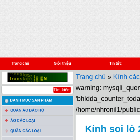
Trang chủ
Giới thiệu
Tin tức
Trang chủ
»
Kính các
warning: mysqli_query
'bhldda_counter_toda
DANH MỤC SẢN PHẨM
/home/nhronil1/public
QUẦN ÁO BẢO HỘ
ÁO CÁC LOẠI
Kính soi lò 
QUẦN CÁC LOẠI