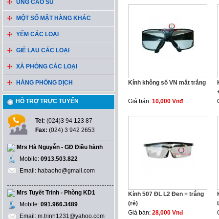
ỦNG CAO SU
MỘT SỐ MẶT HÀNG KHÁC
YẾM CÁC LOẠI
GIẺ LAU CÁC LOẠI
XÀ PHÒNG CÁC LOẠI
HÀNG PHÒNG DỊCH
Kính không số VN mắt trắng
HỖ TRỢ TRỰC TUYẾN
Giá bán:
10,000 Vnđ
Tel:
(024)3 94 123 87
Fax:
(024) 3 942 2653
Mrs Hà Nguyễn - GĐ Điều hành
Mobile:
0913.503.822
Email: habaoho@gmail.com
Mrs Tuyết Trinh - Phòng KD1
Kính 507 ĐL L2 Đen + trắng
(rẻ)
Mobile:
091.966.3489
Giá bán:
28,000 Vnđ
Email: m.trinh1231@yahoo.com