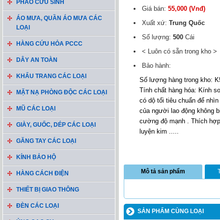
PHAO CỨU SINH
Giá bán:
55,000 (Vnđ)
ÁO MƯA, QUẦN ÁO MƯA CÁC
Xuất xứ:
Trung Quốc
LOẠI
Số lượng:
500
Cái
HÀNG CỨU HỎA PCCC
< Luôn có sẵn trong kho >
DÂY AN TOÀN
Bảo hành:
KHẨU TRANG CÁC LOẠI
Số lượng hàng trong kho: 
Tính chất hàng hóa: Kính so
MẶT NẠ PHÒNG ĐỘC CÁC LOẠI
có dộ tối tiêu chuẩn để nhìn
MŨ CÁC LOẠI
của người lao động không b
cường độ mạnh . Thích hợp 
GIÀY, GUỐC, DÉP CÁC LOẠI
luyện kim .....
GĂNG TAY CÁC LOẠI
KÍNH BẢO HỘ
Mô tả sản phẩm
HÀNG CÁCH ĐIỆN
THIẾT BỊ GIAO THÔNG
ĐÈN CÁC LOẠI
SẢN PHẨM CÙNG LOẠI