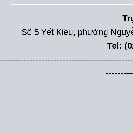
Tr
Số 5 Yết Kiêu, phường Nguyễ
Tel: (
--------------------------------------------
---------