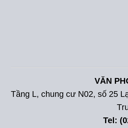
VĂN PH
Tầng L, chung cư N02, số 25 L
Tr
Tel: (