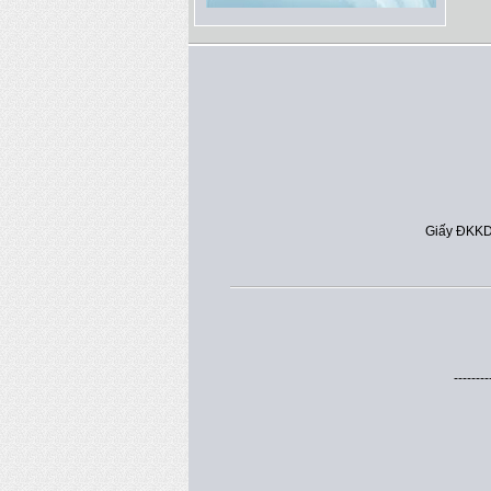
Giấy ĐKKD
--------