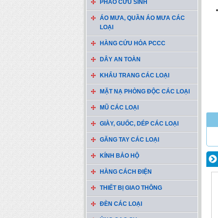
PHAO CỨU SINH
ÁO MƯA, QUẦN ÁO MƯA CÁC
LOẠI
HÀNG CỨU HỎA PCCC
DÂY AN TOÀN
KHẨU TRANG CÁC LOẠI
MẶT NẠ PHÒNG ĐỘC CÁC LOẠI
MŨ CÁC LOẠI
GIÀY, GUỐC, DÉP CÁC LOẠI
GĂNG TAY CÁC LOẠI
KÍNH BẢO HỘ
HÀNG CÁCH ĐIỆN
THIẾT BỊ GIAO THÔNG
ĐÈN CÁC LOẠI