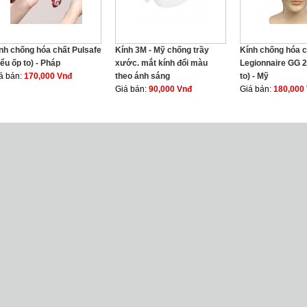
nh chống hóa chất Pulsafe
Kính 3M - Mỹ chống trầy
Kính chống hóa c
iểu ốp to) - Pháp
xước. mắt kính đổi màu
Legionnaire GG 2
á bán:
170,000 Vnđ
theo ánh sáng
to) - Mỹ
Giá bán:
90,000 Vnđ
Giá bán:
180,000