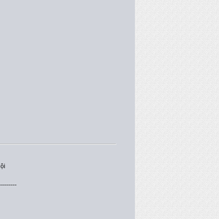
ội
---------