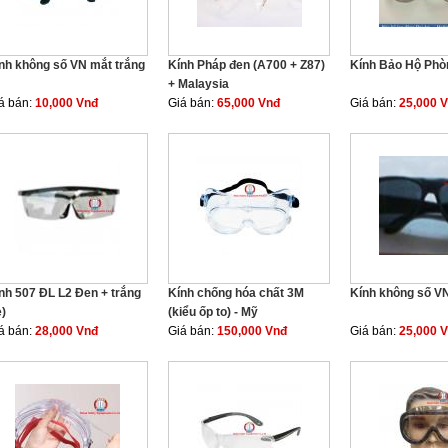
nh không số VN mắt trắng
Kính Pháp đen (A700 + Z87)
Kính Bảo Hộ Phò
+ Malaysia
á bán:
10,000 Vnđ
Giá bán:
65,000 Vnđ
Giá bán:
25,000 
nh 507 ĐL L2 Đen + trắng
Kính chống hóa chất 3M
Kính không số V
ẻ)
(kiểu ốp to) - Mỹ
á bán:
28,000 Vnđ
Giá bán:
150,000 Vnđ
Giá bán:
25,000 