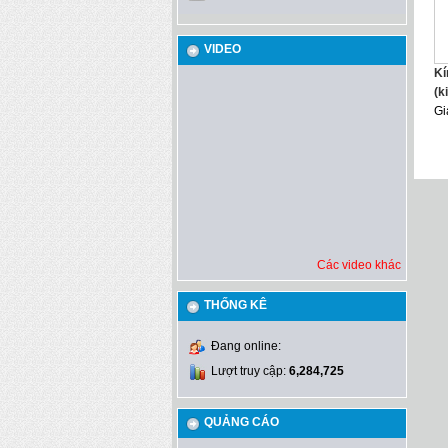
VIDEO
Kí
(k
Gi
Các video khác
THỐNG KÊ
Đang online:
Lượt truy cập:
6,284,725
QUẢNG CÁO