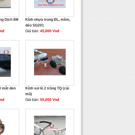
ng Dịch 8M
Kính nhựa trong ĐL, mềm,
dẻo SG201
Vnđ
Giá bán:
45,000 Vnđ
N mắt đen
Kính soi lò 2 tròng TQ (cài
mũ)
Vnđ
Giá bán:
55,000 Vnđ