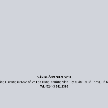
VĂN PHÒNG GIAO DỊCH
ầng L, chung cư N02, số 25 Lạc Trung, phường Vĩnh Tuy, quận Hai Bà Trưng, Hà N
Tel: (024) 3 941 2386
----------------------------------------------------------------------------------------------------------------