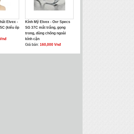
hất Elvex -
Kính Mỹ Elvex - Ovr Specs
5C (kiểu ốp
SG 37C mắt trắng, gọng
trong, dùng chống ngoài
 Vnđ
kính cận
Giá bán:
160,000 Vnđ