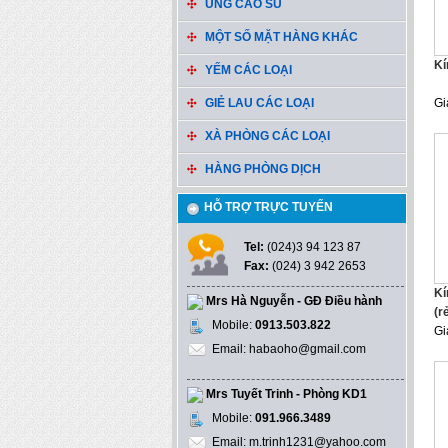
ỦNG CAO SU
MỘT SỐ MẶT HÀNG KHÁC
Kí
YẾM CÁC LOẠI
GIẺ LAU CÁC LOẠI
Gi
XÀ PHÒNG CÁC LOẠI
HÀNG PHÒNG DỊCH
HỖ TRỢ TRỰC TUYẾN
Tel:
(024)3 94 123 87
Fax:
(024) 3 942 2653
Kí
Mrs Hà Nguyễn - GĐ Điều hành
(r
Mobile:
0913.503.822
Gi
Email: habaoho@gmail.com
Mrs Tuyết Trinh - Phòng KD1
Mobile:
091.966.3489
Email: m.trinh1231@yahoo.com