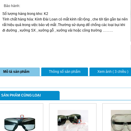
Bảo hành:
Số lượng hàng trong kho: K2
Tính chất hàng hóa: Kính Đài Loan có mắt kính rất rộng , che tới tận gần tai nên
rất hiệu quả trong việc bảo vệ mắt .Thường sử dụng để chống các loại bụi khi
đi đường , xưởng SX , xưởng gỗ , xưởng vải hoặc công trường ………
Mô tả sản phẩm
Thông số sản phẩm
Xem ảnh ( 3 chiều )
SẢN PHẨM CÙNG LOẠI