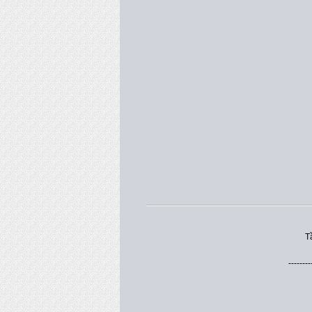
T
--------