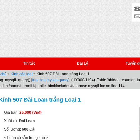
Tin tức
Đại Lý
Tuyển d
 chủ
»
Kính các loại
» Kính 507 Đài Loan trắng Loại 1
g: mysqli_query() [
function.mysqli-query
]: (HY000/1194): Table 'bhldda_counter_t
ed in /home/nhronil1/public_html/includes/database.mysqli.inc on line 114.
Kính 507 Đài Loan trắng Loại 1
Giá bán:
25,000 (Vnđ)
Xuất xứ:
Đài Loan
Số lượng:
600
Cái
< Luôn có sẵn trong kho >