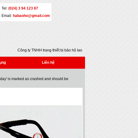
Tel:
(024) 3 94 123 87
Email:
habaoho@gmail.com
Công ty TNHH trang thiết bị bảo hộ lao động
Đại An - Địa chỉ: Số 5 - Yết Kiêu - Quận Hai Bà
Trưng - Hà Nội - Tel: (024) 3 941 2386 * Fax:
ụng
Liên hệ
(024) 3 941 2386 * Email:
habaoho@gmail.com
oday' is marked as crashed and should be