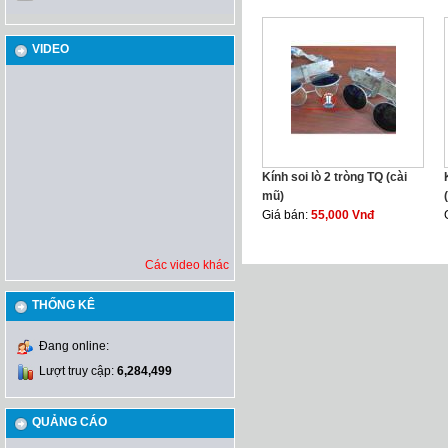
VIDEO
Kính soi lò 2 tròng TQ (cài
mũ)
Giá bán:
55,000 Vnđ
Các video khác
THỐNG KÊ
Đang online:
Lượt truy cập:
6,284,499
QUẢNG CÁO