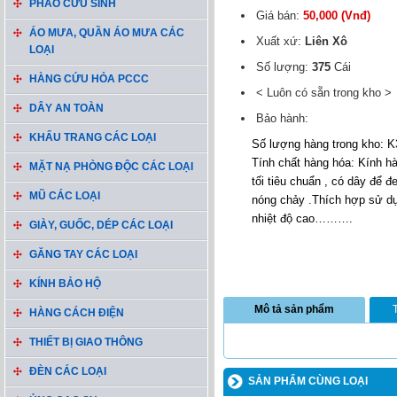
PHAO CỨU SINH
Giá bán:
50,000 (Vnđ)
ÁO MƯA, QUẦN ÁO MƯA CÁC
Xuất xứ:
Liên Xô
LOẠI
Số lượng:
375
Cái
HÀNG CỨU HỎA PCCC
< Luôn có sẵn trong kho >
DÂY AN TOÀN
Bảo hành:
KHẨU TRANG CÁC LOẠI
Số lượng hàng trong kho: K
Tính chất hàng hóa: Kính hà
MẶT NẠ PHÒNG ĐỘC CÁC LOẠI
tối tiêu chuẩn , có dây để đ
MŨ CÁC LOẠI
nóng chảy .Thích hợp sử dụ
nhiệt độ cao……….
GIÀY, GUỐC, DÉP CÁC LOẠI
GĂNG TAY CÁC LOẠI
KÍNH BẢO HỘ
Mô tả sản phẩm
HÀNG CÁCH ĐIỆN
THIẾT BỊ GIAO THÔNG
ĐÈN CÁC LOẠI
SẢN PHẨM CÙNG LOẠI