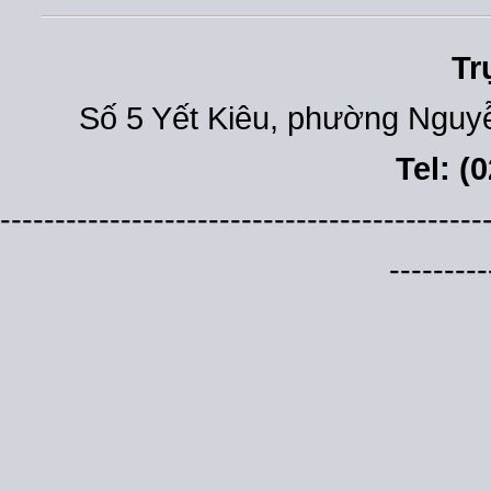
Tr
Số 5 Yết Kiêu, phường Nguyễ
Tel: (
--------------------------------------------
---------