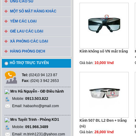
ỦNG CAO SU
MỘT SỐ MẶT HÀNG KHÁC
YẾM CÁC LOẠI
GIẺ LAU CÁC LOẠI
XÀ PHÒNG CÁC LOẠI
HÀNG PHÒNG DỊCH
Kính không số VN mắt trắng
HỖ TRỢ TRỰC TUYẾN
Giá bán:
10,000 Vnđ
Tel:
(024)3 94 123 87
Fax:
(024) 3 942 2653
Mrs Hà Nguyễn - GĐ Điều hành
Mobile:
0913.503.822
Email: habaoho@gmail.com
Mrs Tuyết Trinh - Phòng KD1
Kính 507 ĐL L2 Đen + trắng
(rẻ)
Mobile:
091.966.3489
Giá bán:
28,000 Vnđ
Email: m.trinh1231@yahoo.com