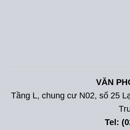
VĂN PH
Tầng L, chung cư N02, số 25 L
Tr
Tel: (