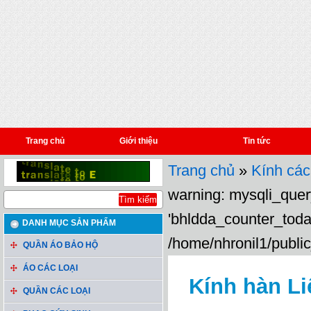
Trang chủ
Giới thiệu
Tin tức
Trang chủ
»
Kính các
warning: mysqli_query
'bhldda_counter_toda
DANH MỤC SẢN PHẨM
/home/nhronil1/public
QUẦN ÁO BẢO HỘ
ÁO CÁC LOẠI
Kính hàn Li
QUẦN CÁC LOẠI