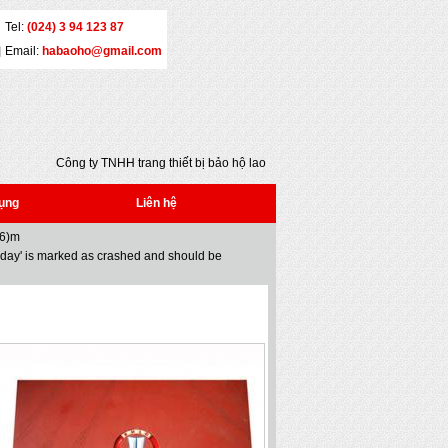
Tel:
(024) 3 94 123 87
Email:
habaoho@gmail.com
Công ty TNHH trang thiết bị bảo hộ lao động
Đại An - Địa chỉ: Số 5 - Yết Kiêu - Quận Hai Bà
Trưng - Hà Nội - Tel: (024) 3 941 2386 * Fax:
ụng
Liên hệ
(024) 3 941 2386 * Email: habaoho@gmail.com
06)m
oday' is marked as crashed and should be