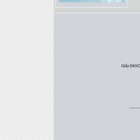
Giấy ĐKKD
--------