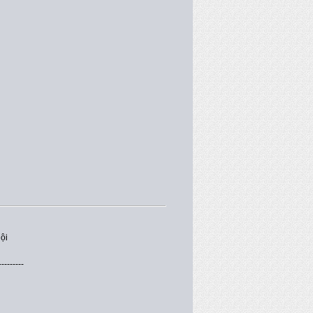
ội
---------