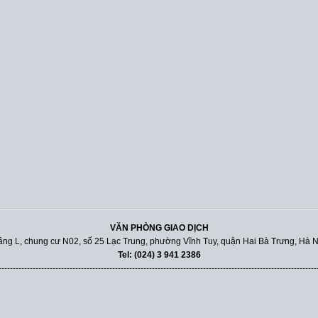
VĂN PHÒNG GIAO DỊCH
ầng L, chung cư N02, số 25 Lạc Trung, phường Vĩnh Tuy, quận Hai Bà Trưng, Hà N
Tel: (024) 3 941 2386
----------------------------------------------------------------------------------------------------------------