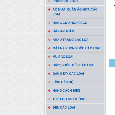
PHAO CỨU SINH
ÁO MƯA, QUẦN ÁO MƯA CÁC
LOẠI
HÀNG CỨU HỎA PCCC
DÂY AN TOÀN
KHẨU TRANG CÁC LOẠI
MẶT NẠ PHÒNG ĐỘC CÁC LOẠI
MŨ CÁC LOẠI
GIÀY, GUỐC, DÉP CÁC LOẠI
GĂNG TAY CÁC LOẠI
KÍNH BẢO HỘ
HÀNG CÁCH ĐIỆN
THIẾT BỊ GIAO THÔNG
ĐÈN CÁC LOẠI