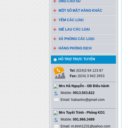
ỦNG CAO SU
MỘT SỐ MẶT HÀNG KHÁC
YẾM CÁC LOẠI
GIẺ LAU CÁC LOẠI
XÀ PHÒNG CÁC LOẠI
HÀNG PHÒNG DỊCH
HỖ TRỢ TRỰC TUYẾN
Tel:
(024)3 94 123 87
Fax:
(024) 3 942 2653
Mrs Hà Nguyễn - GĐ Điều hành
Mobile:
0913.503.822
Email: habaoho@gmail.com
Mrs Tuyết Trinh - Phòng KD1
Mobile:
091.966.3489
Email: m.trinh1231@yahoo.com