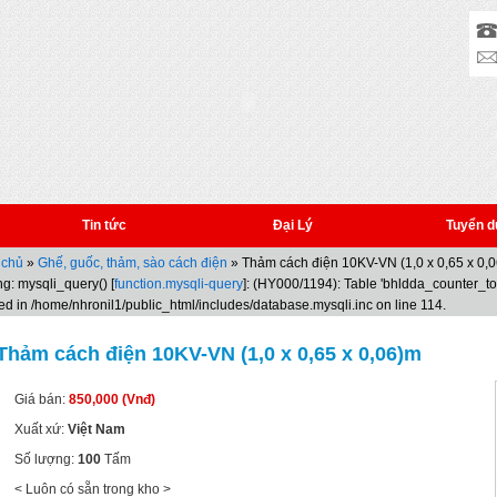
Tin tức
Đại Lý
Tuyển d
 chủ
»
Ghế, guốc, thảm, sào cách điện
» Thảm cách điện 10KV-VN (1,0 x 0,65 x 0,
g: mysqli_query() [
function.mysqli-query
]: (HY000/1194): Table 'bhldda_counter_t
ed in /home/nhronil1/public_html/includes/database.mysqli.inc on line 114.
Thảm cách điện 10KV-VN (1,0 x 0,65 x 0,06)m
Giá bán:
850,000 (Vnđ)
Xuất xứ:
Việt Nam
Số lượng:
100
Tấm
< Luôn có sẵn trong kho >