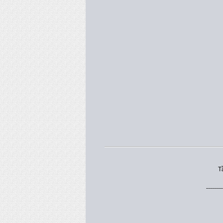
T
--------