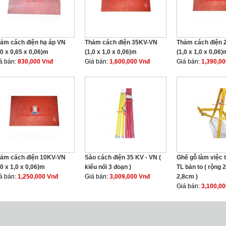
ảm cách điện hạ áp VN
Thảm cách điện 35KV-VN
Thảm cách điện
,0 x 0,65 x 0,06)m
(1,0 x 1,0 x 0,06)m
(1,0 x 1,0 x 0,06)
á bán:
830,000 Vnđ
Giá bán:
1,600,000 Vnđ
Giá bán:
1,390,0
ảm cách điện 10KV-VN
Sào cách điện 35 KV - VN (
Ghế gỗ làm việc t
,0 x 1,0 x 0,06)m
kiểu nối 3 đoạn )
TL bản to ( rộng
á bán:
1,250,000 Vnđ
Giá bán:
3,009,000 Vnđ
2,8cm )
Giá bán:
3,100,0