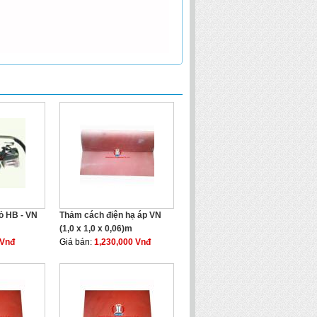
hỏ HB - VN
Thảm cách điện hạ áp VN
(1,0 x 1,0 x 0,06)m
 Vnđ
Giá bán:
1,230,000 Vnđ