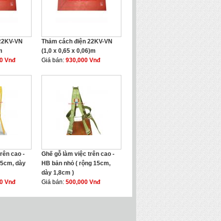
 22KV-VN
Thảm cách điện 22KV-VN
m
(1,0 x 0,65 x 0,06)m
00 Vnđ
Giá bán:
930,000 Vnđ
rên cao -
Ghế gỗ làm việc trên cao -
 25cm, dày
HB bản nhỏ ( rộng 15cm,
dày 1,8cm )
00 Vnđ
Giá bán:
500,000 Vnđ