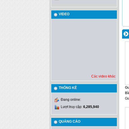
VIDEO
Các video khác
Gu
THỐNG KÊ
Bì
Gi
Đang online:
Lượt truy cập:
6,285,940
QUẢNG CÁO