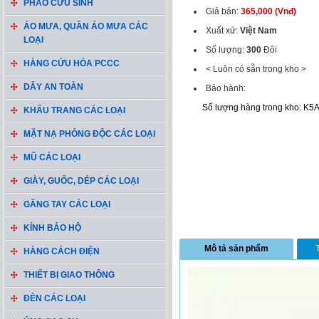
PHAO CỨU SINH
Giá bán:
365,000 (Vnđ)
ÁO MƯA, QUẦN ÁO MƯA CÁC
Xuất xứ:
Việt Nam
LOẠI
Số lượng:
300
Đôi
HÀNG CỨU HỎA PCCC
< Luôn có sẵn trong kho >
DÂY AN TOÀN
Bảo hành:
Số lượng hàng trong kho: K5
KHẨU TRANG CÁC LOẠI
MẶT NẠ PHÒNG ĐỘC CÁC LOẠI
MŨ CÁC LOẠI
GIÀY, GUỐC, DÉP CÁC LOẠI
GĂNG TAY CÁC LOẠI
KÍNH BẢO HỘ
Mô tả sản phẩm
HÀNG CÁCH ĐIỆN
THIẾT BỊ GIAO THÔNG
ĐÈN CÁC LOẠI