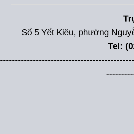
Tr
Số 5 Yết Kiêu, phường Nguyễ
Tel: (
--------------------------------------------
---------