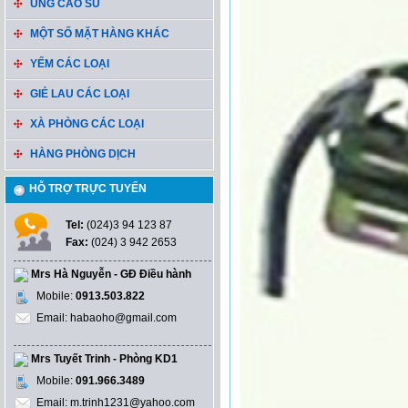
ỦNG CAO SU
MỘT SỐ MẶT HÀNG KHÁC
YẾM CÁC LOẠI
GIẺ LAU CÁC LOẠI
XÀ PHÒNG CÁC LOẠI
HÀNG PHÒNG DỊCH
HỖ TRỢ TRỰC TUYẾN
Tel:
(024)3 94 123 87
Fax:
(024) 3 942 2653
Mrs Hà Nguyễn - GĐ Điều hành
Mobile:
0913.503.822
Email: habaoho@gmail.com
Mrs Tuyết Trinh - Phòng KD1
Mobile:
091.966.3489
Email: m.trinh1231@yahoo.com