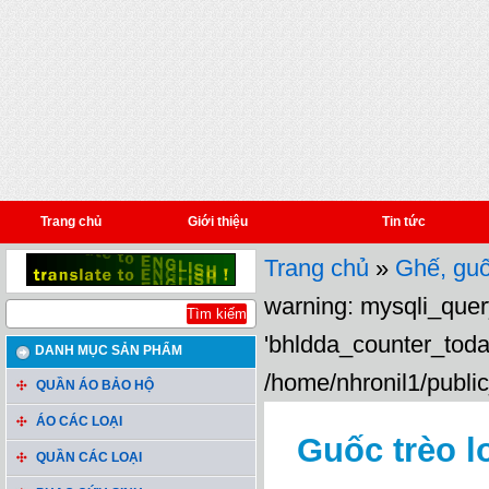
Trang chủ
Giới thiệu
Tin tức
Trang chủ
»
Ghế, guố
warning: mysqli_query
'bhldda_counter_toda
DANH MỤC SẢN PHẨM
/home/nhronil1/public
QUẦN ÁO BẢO HỘ
ÁO CÁC LOẠI
Guốc trèo l
QUẦN CÁC LOẠI