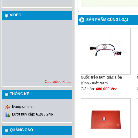
VIDEO
SẢN PHẨM CÙNG LOẠI
Guốc trèo tam giác Hòa
Các video khác
Bình - Việt Nam
Giá bán:
480,000 Vnđ
THỐNG KÊ
Đang online:
Lượt truy cập:
6,283,946
QUẢNG CÁO