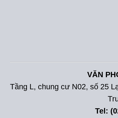
VĂN PH
Tầng L, chung cư N02, số 25 L
Tr
Tel: (