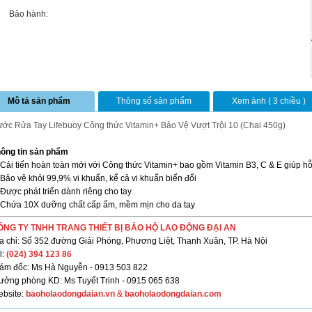
Bảo hành:
Mô tả sản phẩm
Thông số sản phẩm
Xem ảnh ( 3 chiều )
ớc Rửa Tay Lifebuoy Công thức Vitamin+ Bảo Vệ Vượt Trội 10 (Chai 450g)
ông tin sản phẩm
 Cải tiến hoàn toàn mới với Công thức Vitamin+ bao gồm Vitamin B3, C & E giúp hỗ
 Bảo vệ khỏi 99,9% vi khuẩn, kể cả vi khuẩn biến đổi
 Được phát triển dành riêng cho tay
 Chứa 10X dưỡng chất cấp ẩm, mềm mịn cho da tay
ÔNG TY TNHH TRANG THIẾT BỊ
BẢO HỘ LAO ĐỘNG
ĐẠI AN
a chỉ: Số 352 đường Giải Phóng, Phương Liệt, Thanh Xuân, TP. Hà Nội
l:
(024) 394 123 86
ám đốc: Ms Hà Nguyễn - 0913 503 822
ưởng phòng KD: Ms Tuyết Trinh - 0915 065 638
bsite:
baoholaodongdaian.vn
&
baoholaodongdaian.com