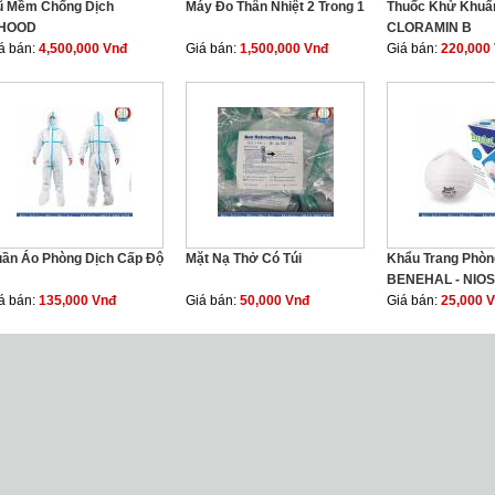
 Mềm Chống Dịch
Máy Đo Thân Nhiệt 2 Trong 1
Thuốc Khử Khuẩ
IHOOD
CLORAMIN B
á bán:
4,500,000 Vnđ
Giá bán:
1,500,000 Vnđ
Giá bán:
220,000
ần Áo Phòng Dịch Cấp Độ
Mặt Nạ Thở Có Túi
Khẩu Trang Phòn
BENEHAL - NIOS
á bán:
135,000 Vnđ
Giá bán:
50,000 Vnđ
Giá bán:
25,000 