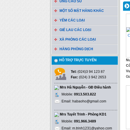
ỦNG CAO SU
MỘT SỐ MẶT HÀNG KHÁC
YẾM CÁC LOẠI
GIẺ LAU CÁC LOẠI
XÀ PHÒNG CÁC LOẠI
HÀNG PHÒNG DỊCH
HỖ TRỢ TRỰC TUYẾN
Nư
Cô
Vư
Tel:
(024)3 94 123 87
Gi
Fax:
(024) 3 942 2653
Mrs Hà Nguyễn - GĐ Điều hành
Mobile:
0913.503.822
Email: habaoho@gmail.com
Mrs Tuyết Trinh - Phòng KD1
Mobile:
091.966.3489
Email: m.trinh1231@yahoo.com