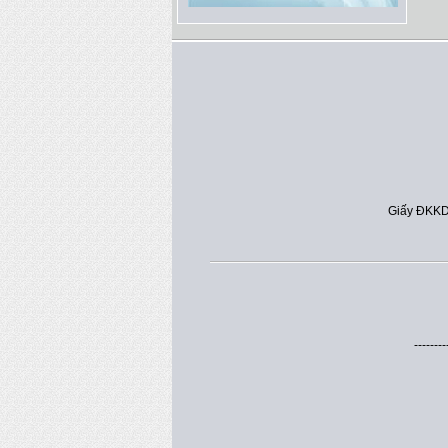
Giấy ĐKKD
--------