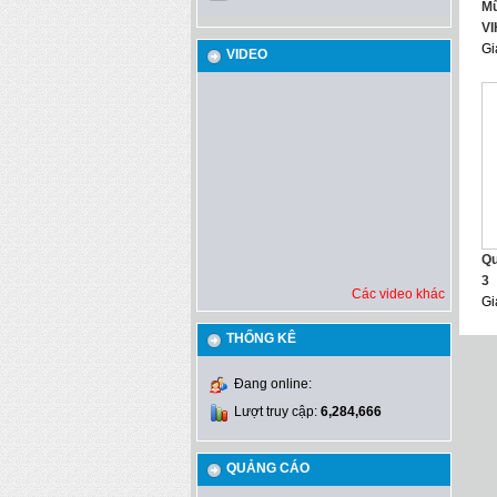
Mũ
V
Gi
VIDEO
Qu
3
Các video khác
Gi
THỐNG KÊ
Đang online:
Lượt truy cập:
6,284,666
QUẢNG CÁO