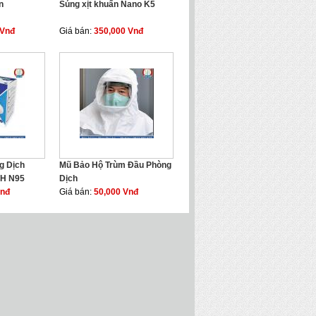
n
Súng xịt khuẩn Nano K5
 Vnđ
Giá bán:
350,000 Vnđ
g Dịch
Mũ Bảo Hộ Trùm Đầu Phòng
H N95
Dịch
Vnđ
Giá bán:
50,000 Vnđ