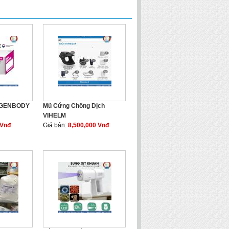
h GENBODY
Mũ Cứng Chống Dịch
VIHELM
 Vnđ
Giá bán:
8,500,000 Vnđ