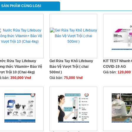
SẢN PHẨM CÙNG LOẠI
ớc Rửa Tay Lifebuoy
Gel Rửa Tay Khô Lifebuoy
KIT TEST Nhan
ng thức Vitamin+ Bảo Vệ
Bảo Vệ Vượt Trội ( chai
COVID-19 AG
ợt Trội 10 (Chai 4kg)
500ml )
Giá bán:
120,000
á bán:
350,000 Vnđ
Giá bán:
75,000 Vnđ