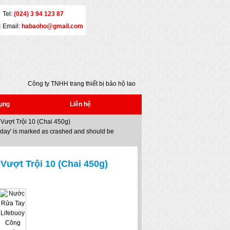
Tel:
(024) 3 94 123 87
Email:
habaoho@gmail.com
Công ty TNHH trang thiết bị bảo hộ lao động
Đại An - Địa chỉ: Số 5 - Yết Kiêu - Quận Hai Bà
Trưng - Hà Nội - Tel: (024) 3 941 2386 * Fax:
ụng
Liên hệ
(024) 3 941 2386 * Email: habaoho@gmail.com
Vượt Trội 10 (Chai 450g)
oday' is marked as crashed and should be
ượt Trội 10 (Chai 450g)