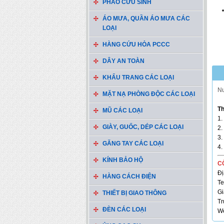
PHAO CỨU SINH
ÁO MƯA, QUẦN ÁO MƯA CÁC
LOẠI
HÀNG CỨU HỎA PCCC
DÂY AN TOÀN
KHẨU TRANG CÁC LOẠI
Nư
MẶT NẠ PHÒNG ĐỘC CÁC LOẠI
Th
MŨ CÁC LOẠI
1.
GIÀY, GUỐC, DÉP CÁC LOẠI
2.
3.
GĂNG TAY CÁC LOẠI
4.
KÍNH BẢO HỘ
C
Đị
HÀNG CÁCH ĐIỆN
Te
Gi
THIẾT BỊ GIAO THÔNG
Tr
ĐÈN CÁC LOẠI
We