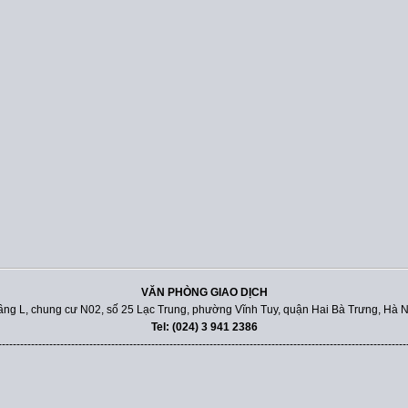
VĂN PHÒNG GIAO DỊCH
ầng L, chung cư N02, số 25 Lạc Trung, phường Vĩnh Tuy, quận Hai Bà Trưng, Hà N
Tel: (024) 3 941 2386
----------------------------------------------------------------------------------------------------------------