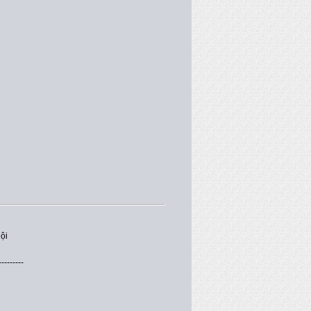
ội
---------