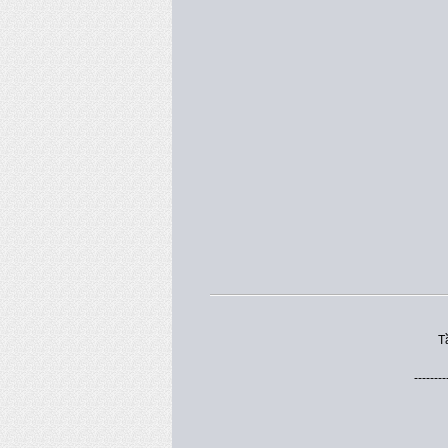
T
--------