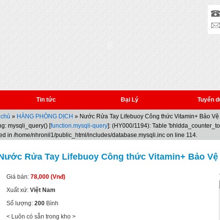
Tin tức
Đại Lý
Tuyển d
 chủ
»
HÀNG PHÒNG DỊCH
» Nước Rửa Tay Lifebuoy Công thức Vitamin+ Bảo Vệ 
g: mysqli_query() [
function.mysqli-query
]: (HY000/1194): Table 'bhldda_counter_t
ed in /home/nhronil1/public_html/includes/database.mysqli.inc on line 114.
Nước Rửa Tay Lifebuoy Công thức Vitamin+ Bảo Vệ V
Giá bán:
78,000 (Vnđ)
Xuất xứ:
Việt Nam
Số lượng:
200
Bình
< Luôn có sẵn trong kho >