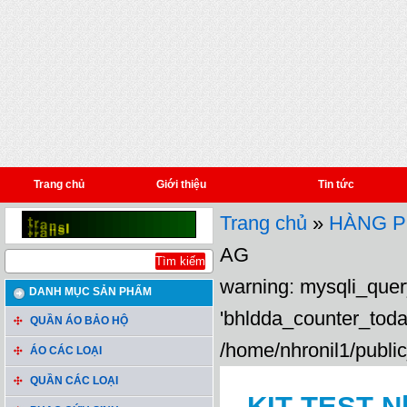
Trang chủ
Giới thiệu
Tin tức
Trang chủ
»
HÀNG P
AG
warning: mysqli_query
DANH MỤC SẢN PHẨM
'bhldda_counter_toda
QUẦN ÁO BẢO HỘ
/home/nhronil1/public
ÁO CÁC LOẠI
QUẦN CÁC LOẠI
KIT TEST 