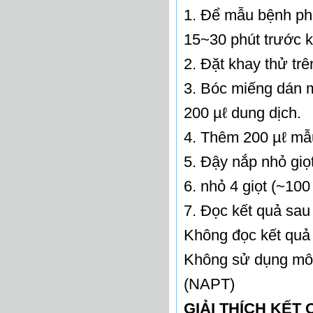
1. Để mẫu bệnh phẩ
15~30 phút trước k
2. Đặt khay thử tr
3. Bóc miếng dán m
200 µℓ dung dịch.
4. Thêm 200 µℓ mẫ
5. Đậy nắp nhỏ giọ
6. nhỏ 4 giọt (~10
7. Đọc kết quả sau
Không đọc kết quả
Không sử dụng môi
(NAPT)
GIẢI THÍCH KẾT