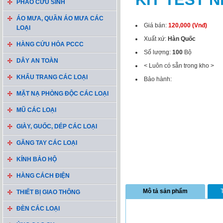
PHAO CỨU SINH
ÁO MƯA, QUẦN ÁO MƯA CÁC
Giá bán:
120,000 (Vnđ)
LOẠI
Xuất xứ:
Hàn Quốc
HÀNG CỨU HỎA PCCC
Số lượng:
100
Bộ
DÂY AN TOÀN
< Luôn có sẵn trong kho >
KHẨU TRANG CÁC LOẠI
Bảo hành:
MẶT NẠ PHÒNG ĐỘC CÁC LOẠI
MŨ CÁC LOẠI
GIÀY, GUỐC, DÉP CÁC LOẠI
GĂNG TAY CÁC LOẠI
KÍNH BẢO HỘ
HÀNG CÁCH ĐIỆN
Mô tả sản phẩm
THIẾT BỊ GIAO THÔNG
ĐÈN CÁC LOẠI