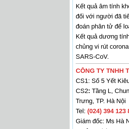
Kết quả âm tính kh
đối với người đã ti
đoán phân tử để lo
Kết quả dương tính
chủng vi rút coro
SARS-CoV.
CÔNG TY TNHH T
CS1: Số 5 Yết Kiêu
CS2
:
Tầng L, Chun
Trưng, TP. Hà Nội
Tel:
(024) 394 123 
Giám đốc: Ms Hà N