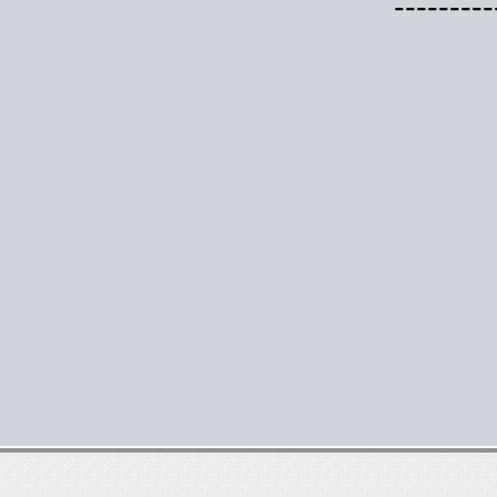
---------