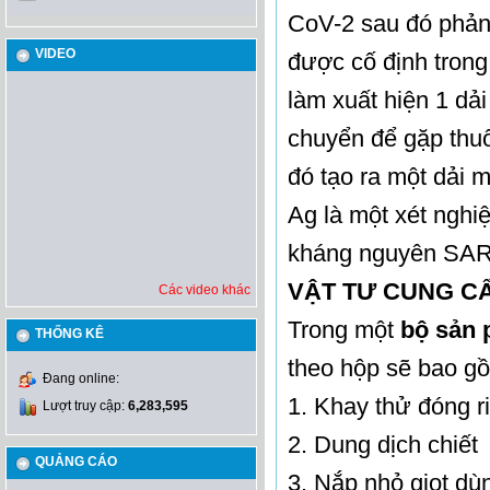
CoV-2 sau đó phản
VIDEO
được cố định tron
làm xuất hiện 1 dả
chuyển để gặp thuốc
đó tạo ra một dải
Ag là một xét nghiệ
kháng nguyên SARS
VẬT TƯ CUNG C
Các video khác
Trong một
bộ sản 
THỐNG KÊ
theo hộp sẽ bao gồ
Đang online:
1. Khay thử đóng r
Lượt truy cập:
6,283,595
2. Dung dịch chiết
QUẢNG CÁO
3. Nắp nhỏ giọt dù