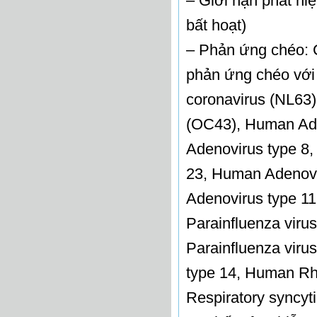
– Giới hạn phát hi
bất hoạt)
– Phản ứng chéo: C
phản ứng chéo với
coronavirus (NL63
(OC43), Human Ade
Adenovirus type 8
23, Human Adenovi
Adenovirus type 11
Parainfluenza viru
Parainfluenza viru
type 14, Human Rh
Respiratory syncyti