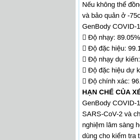
Nếu không thể đồn
và bảo quản ở -75
GenBody COVID-1
 Độ nhạy: 89.05%
 Độ đặc hiệu: 99
 Độ nhạy dự kiến
 Độ đặc hiệu dự 
 Độ chính xác: 9
HẠN CHẾ CỦA X
GenBody COVID-19 
SARS-CoV-2 và chỉ
nghiệm lâm sàng ho
dùng cho kiểm tra t