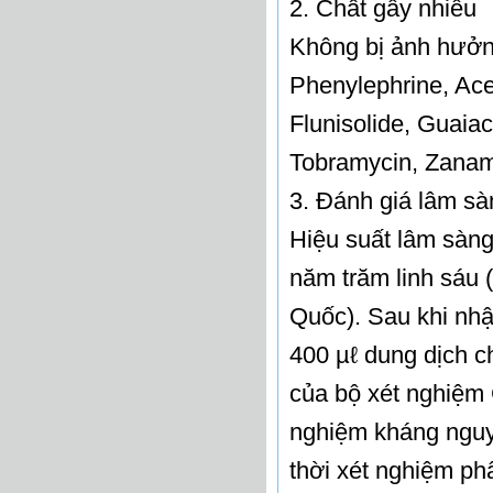
2. Chất gây nhiễu
Không bị ảnh hưởn
Phenylephrine, Ace
Flunisolide, Guaiac
Tobramycin, Zanami
3. Đánh giá lâm sà
Hiệu suất lâm sàn
năm trăm linh sáu 
Quốc). Sau khi nhậ
400 µℓ dung dịch 
của bộ xét nghiệm
nghiệm kháng nguy
thời xét nghiệm 