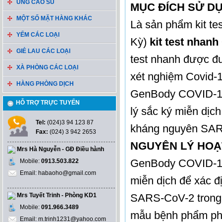
ỦNG CAO SU
MỤC ĐÍCH SỬ D
MỘT SỐ MẶT HÀNG KHÁC
Là sản phẩm kit te
YẾM CÁC LOẠI
Kỳ)
kit test nha
GIẺ LAU CÁC LOẠI
test nhanh được đư
XÀ PHÒNG CÁC LOẠI
xét nghiệm Covid-
HÀNG PHÒNG DỊCH
GenBody COVID-19 
HỖ TRỢ TRỰC TUYẾN
lý sắc ký miễn dịch
Tel:
(024)3 94 123 87
kháng nguyên SARS
Fax:
(024) 3 942 2653
NGUYÊN LÝ HOẠ
Mrs Hà Nguyễn - GĐ Điều hành
GenBody COVID-19 
Mobile:
0913.503.822
Email: habaoho@gmail.com
miễn dịch để xác đ
Mrs Tuyết Trinh - Phòng KD1
SARS-CoV-2 trong
Mobile:
091.966.3489
mẫu bệnh phẩm ph
Email: m.trinh1231@yahoo.com