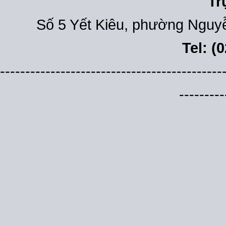
Tr
Số 5 Yết Kiêu, phường Nguyễ
Tel: (
--------------------------------------------
---------