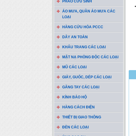
PHAO CỨU SINH
ÁO MƯA, QUẦN ÁO MƯA CÁC
LOẠI
HÀNG CỨU HỎA PCCC
DÂY AN TOÀN
KHẨU TRANG CÁC LOẠI
MẶT NẠ PHÒNG ĐỘC CÁC LOẠI
MŨ CÁC LOẠI
GIÀY, GUỐC, DÉP CÁC LOẠI
GĂNG TAY CÁC LOẠI
KÍNH BẢO HỘ
HÀNG CÁCH ĐIỆN
THIẾT BỊ GIAO THÔNG
ĐÈN CÁC LOẠI