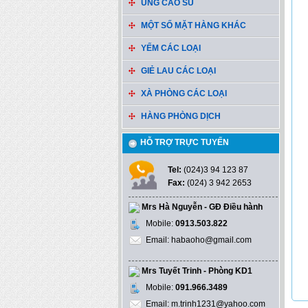
ỦNG CAO SU
MỘT SỐ MẶT HÀNG KHÁC
YẾM CÁC LOẠI
GIẺ LAU CÁC LOẠI
XÀ PHÒNG CÁC LOẠI
HÀNG PHÒNG DỊCH
HỖ TRỢ TRỰC TUYẾN
Tel:
(024)3 94 123 87
Fax:
(024) 3 942 2653
Mrs Hà Nguyễn - GĐ Điều hành
Mobile:
0913.503.822
Email: habaoho@gmail.com
Mrs Tuyết Trinh - Phòng KD1
Mobile:
091.966.3489
Email: m.trinh1231@yahoo.com