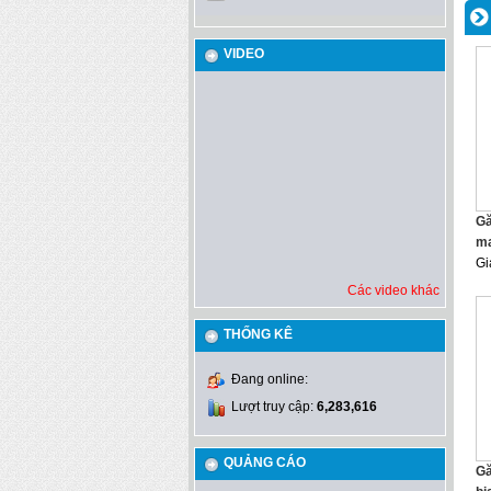
VIDEO
Gă
ma
Gi
Các video khác
THỐNG KÊ
Đang online:
Lượt truy cập:
6,283,616
QUẢNG CÁO
Gă