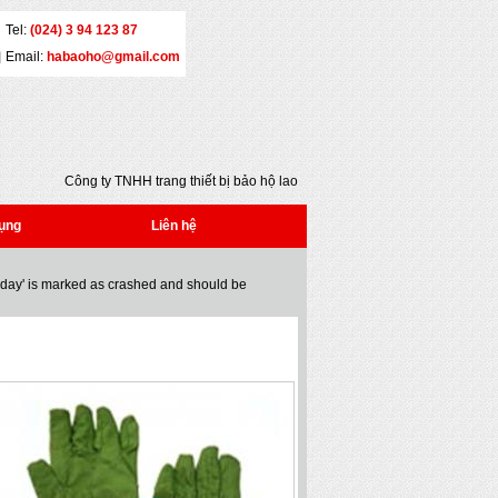
Tel:
(024) 3 94 123 87
Email:
habaoho@gmail.com
Công ty TNHH trang thiết bị bảo hộ lao động
Đại An - Địa chỉ: Số 5 - Yết Kiêu - Quận Hai Bà
Trưng - Hà Nội - Tel: (024) 3 941 2386 * Fax:
ụng
Liên hệ
(024) 3 941 2386 * Email:
habaoho@gmail.com
oday' is marked as crashed and should be