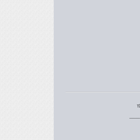
T
--------