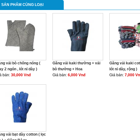
SẢN PHẨM CÙNG LOẠI
ng vải bò chống nóng (
Găng vải kaki thường + vải
Găng vải kaki cot
y 2 ngón , lót nỉ dày )
bò thường + Hoa
lót nỉ dày, rộng )
á bán:
30,000 Vnđ
Giá bán:
6,000 Vnđ
Giá bán:
7,000 V
ng vải bạt dày cotton ( lọc