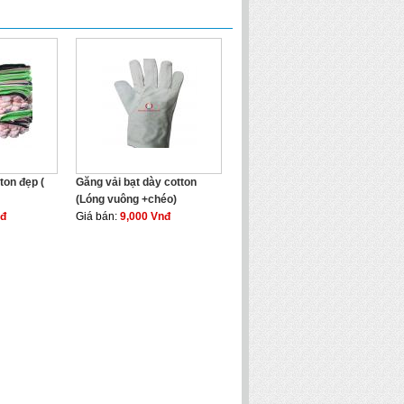
ton đẹp (
Găng vải bạt dày cotton
(Lóng vuông +chéo)
nđ
Giá bán:
9,000 Vnđ