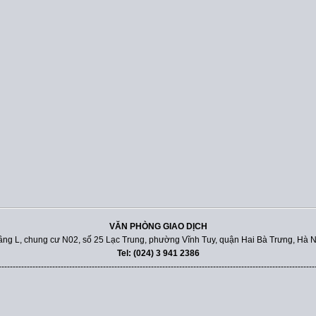
VĂN PHÒNG GIAO DỊCH
ầng L, chung cư N02, số 25 Lạc Trung, phường Vĩnh Tuy, quận Hai Bà Trưng, Hà N
Tel: (024) 3 941 2386
----------------------------------------------------------------------------------------------------------------