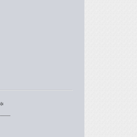
ội
---------