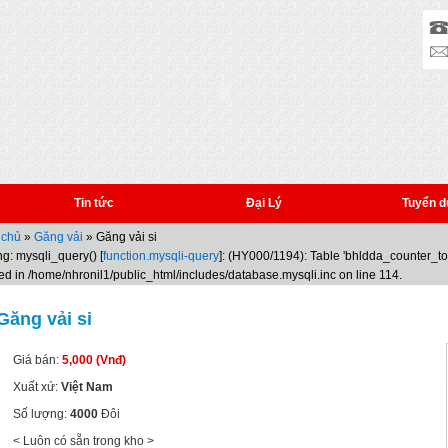
Tin tức
Đại Lý
Tuyển d
 chủ
»
Găng vải
» Găng vải si
g: mysqli_query() [
function.mysqli-query
]: (HY000/1194): Table 'bhldda_counter_t
ed in /home/nhronil1/public_html/includes/database.mysqli.inc on line 114.
Găng vải si
Giá bán:
5,000 (Vnđ)
Xuất xứ:
Việt Nam
Số lượng:
4000
Đôi
< Luôn có sẵn trong kho >