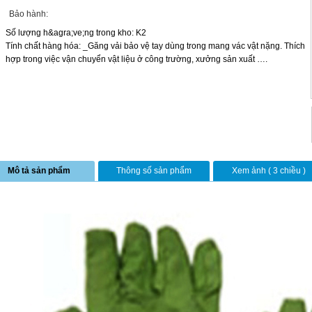
Bảo hành:
Số lượng h&agra;ve;ng trong kho: K2
Tính chất hàng hóa: _Găng vải bảo vệ tay dùng trong mang vác vật nặng. Thích
hợp trong việc vận chuyển vật liệu ở công trường, xưởng sản xuất ….
Mô tả sản phẩm
Thông số sản phẩm
Xem ảnh ( 3 chiều )