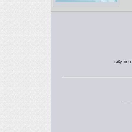
Giấy ĐKKD
--------