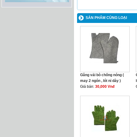
SẢN PHẨM CÙNG LOẠI
Găng vải bò chống nóng (
may 2 ngón , lót nỉ dày )
Giá bán:
30,000 Vnđ