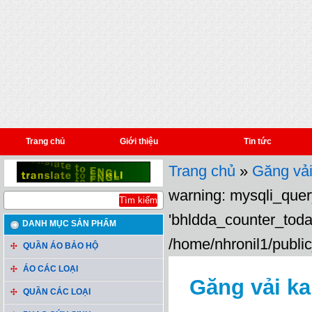
Trang chủ
Giới thiệu
Tin tức
Trang chủ
»
Găng vả
warning: mysqli_query
'bhldda_counter_toda
DANH MỤC SẢN PHẨM
/home/nhronil1/public
QUẦN ÁO BẢO HỘ
ÁO CÁC LOẠI
Găng vải ka
QUẦN CÁC LOẠI