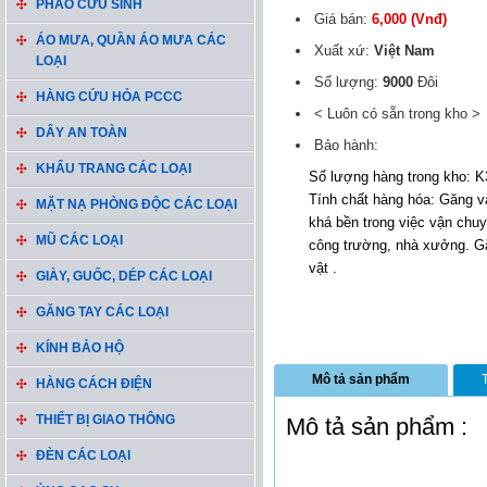
PHAO CỨU SINH
Giá bán:
6,000 (Vnđ)
ÁO MƯA, QUẦN ÁO MƯA CÁC
Xuất xứ:
Việt Nam
LOẠI
Số lượng:
9000
Đôi
HÀNG CỨU HỎA PCCC
< Luôn có sẵn trong kho >
DÂY AN TOÀN
Bảo hành:
KHẨU TRANG CÁC LOẠI
Số lượng hàng trong kho: K
Tính chất hàng hóa: Găng vải
MẶT NẠ PHÒNG ĐỘC CÁC LOẠI
khá bền trong việc vận chuyể
MŨ CÁC LOẠI
công trường, nhà xưởng. G
vật .
GIÀY, GUỐC, DÉP CÁC LOẠI
GĂNG TAY CÁC LOẠI
KÍNH BẢO HỘ
Mô tả sản phẩm
HÀNG CÁCH ĐIỆN
THIẾT BỊ GIAO THÔNG
Mô tả sản phẩm :
ĐÈN CÁC LOẠI