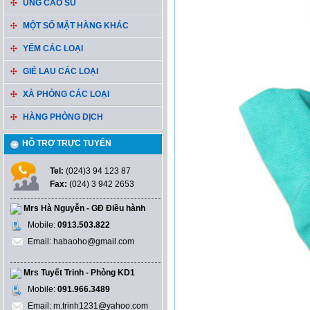
ỦNG CAO SU
MỘT SỐ MẶT HÀNG KHÁC
YẾM CÁC LOẠI
GIẺ LAU CÁC LOẠI
XÀ PHÒNG CÁC LOẠI
HÀNG PHÒNG DỊCH
HỖ TRỢ TRỰC TUYẾN
Tel:
(024)3 94 123 87
Fax:
(024) 3 942 2653
Mrs Hà Nguyễn - GĐ Điều hành
Mobile:
0913.503.822
Email: habaoho@gmail.com
Mrs Tuyết Trinh - Phòng KD1
Mobile:
091.966.3489
Email: m.trinh1231@yahoo.com