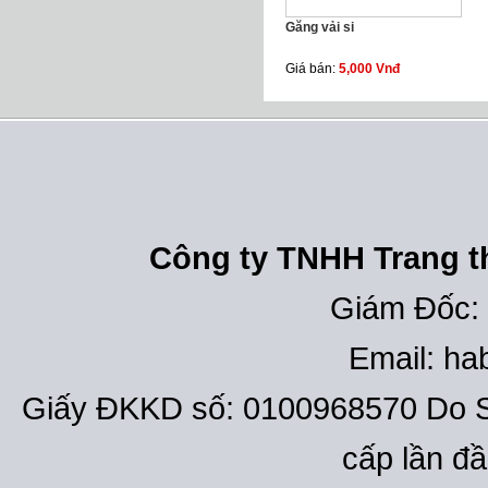
Găng vải si
Giá bán:
5,000 Vnđ
Công ty TNHH Trang th
Giám Đốc:
Email: h
Giấy ĐKKD số: 0100968570 Do S
cấp lần đ