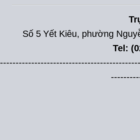
Tr
Số 5 Yết Kiêu, phường Nguyễ
Tel: (
--------------------------------------------
---------