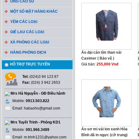
ỦNG CAO SU
MỘT SỐ MẶT HÀNG KHÁC
YẾM CÁC LOẠI
GIẺ LAU CÁC LOẠI
XÀ PHÒNG CÁC LOẠI
HÀNG PHÒNG DỊCH
Áo đại cán tím than vải
Casimer ( Bảo vệ )
)
HỖ TRỢ TRỰC TUYẾN
Giá bán:
255,000 Vnđ
Tel:
(024)3 94 123 87
Fax:
(024) 3 942 2653
Mrs Hà Nguyễn - GĐ Điều hành
Mobile:
0913.503.822
Email: habaoho@gmail.com
Mrs Tuyết Trinh - Phòng KD1
Áo sơ mi vải lon xanh Hòa
Mobile:
091.966.3489
Bình đã in ngực (cỡ trung)
Email: m.trinh1231@yahoo.com