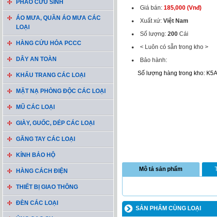
PHAO CỨU SINH
Giá bán:
185,000 (Vnđ)
ÁO MƯA, QUẦN ÁO MƯA CÁC
Xuất xứ:
Việt Nam
LOẠI
Số lượng:
200
Cái
HÀNG CỨU HỎA PCCC
< Luôn có sẵn trong kho >
DÂY AN TOÀN
Bảo hành:
Số lượng hàng trong kho: K5
KHẨU TRANG CÁC LOẠI
MẶT NẠ PHÒNG ĐỘC CÁC LOẠI
MŨ CÁC LOẠI
GIÀY, GUỐC, DÉP CÁC LOẠI
GĂNG TAY CÁC LOẠI
KÍNH BẢO HỘ
Mô tả sản phẩm
HÀNG CÁCH ĐIỆN
THIẾT BỊ GIAO THÔNG
ĐÈN CÁC LOẠI
SẢN PHẨM CÙNG LOẠI