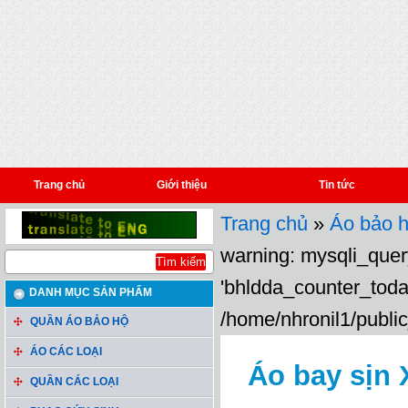
Trang chủ
Giới thiệu
Tin tức
Trang chủ
»
Áo bảo h
warning: mysqli_query
'bhldda_counter_toda
DANH MỤC SẢN PHẨM
/home/nhronil1/public
QUẦN ÁO BẢO HỘ
ÁO CÁC LOẠI
Áo bay sịn 
QUẦN CÁC LOẠI