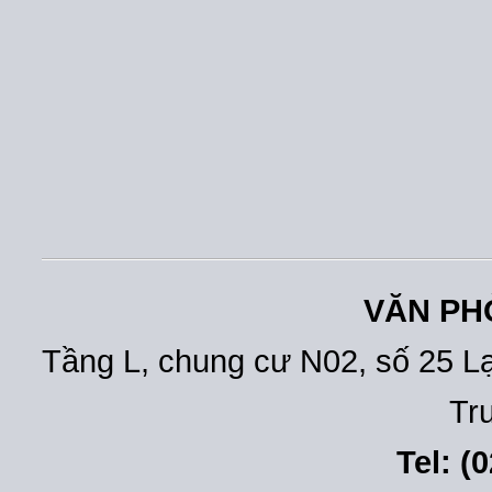
VĂN PH
Tầng L, chung cư N02, số 25 L
Tr
Tel: (