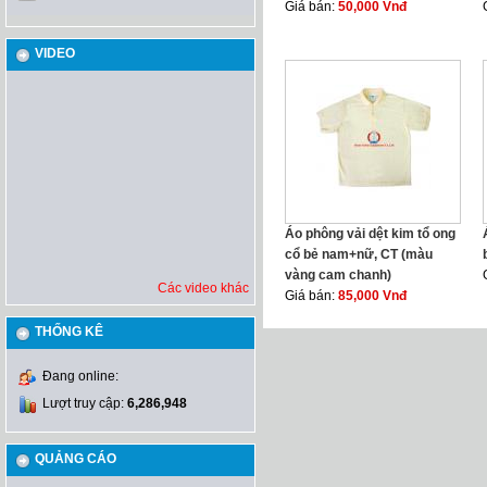
Giá bán:
50,000 Vnđ
VIDEO
Áo phông vải dệt kim tổ ong
cổ bẻ nam+nữ, CT (màu
vàng cam chanh)
Các video khác
Giá bán:
85,000 Vnđ
THỐNG KÊ
Đang online:
Lượt truy cập:
6,286,948
QUẢNG CÁO