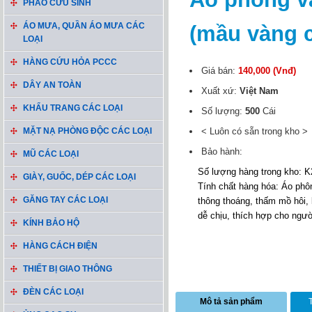
PHAO CỨU SINH
ÁO MƯA, QUẦN ÁO MƯA CÁC
(mầu vàng 
LOẠI
HÀNG CỨU HỎA PCCC
Giá bán:
140,000 (Vnđ)
DÂY AN TOÀN
Xuất xứ:
Việt Nam
KHẨU TRANG CÁC LOẠI
Số lượng:
500
Cái
MẶT NẠ PHÒNG ĐỘC CÁC LOẠI
< Luôn có sẵn trong kho >
Bảo hành:
MŨ CÁC LOẠI
Số lượng hàng trong kho: K
GIÀY, GUỐC, DÉP CÁC LOẠI
Tính chất hàng hóa: Áo phông
GĂNG TAY CÁC LOẠI
thông thoáng, thấm mồ hôi,
dễ chịu, thích hợp cho ngườ
KÍNH BẢO HỘ
HÀNG CÁCH ĐIỆN
THIẾT BỊ GIAO THÔNG
ĐÈN CÁC LOẠI
Mô tả sản phẩm