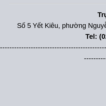
Tr
Số 5 Yết Kiêu, phường Nguyễ
Tel: (
--------------------------------------------
---------