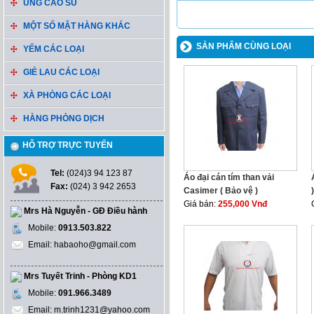
ỦNG CAO SU
MỘT SỐ MẶT HÀNG KHÁC
SẢN PHẨM CÙNG LOẠI
YẾM CÁC LOẠI
GIẺ LAU CÁC LOẠI
XÀ PHÒNG CÁC LOẠI
HÀNG PHÒNG DỊCH
HỖ TRỢ TRỰC TUYẾN
Tel:
(024)3 94 123 87
Áo đại cán tím than vải
Fax:
(024) 3 942 2653
Casimer ( Bảo vệ )
)
Giá bán:
255,000 Vnđ
Mrs Hà Nguyễn - GĐ Điều hành
Mobile:
0913.503.822
Email: habaoho@gmail.com
Mrs Tuyết Trinh - Phòng KD1
Mobile:
091.966.3489
Email: m.trinh1231@yahoo.com