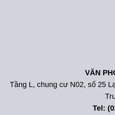
VĂN PH
Tầng L, chung cư N02, số 25 L
Tr
Tel: (