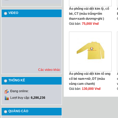
Áo phông vải dệt kim lỳ, cổ
VIDEO
bẻ, CT (màu trắng+tím
than+xanh dương+ghi )
Giá bán:
75,000 Vnđ
Các video khác
Áo phông vải dệt kim tổ ong
cổ bẻ nam+nữ, DT (màu
THỐNG KÊ
vàng cam chanh)
Giá bán:
130,000 Vnđ
Đang online:
Lượt truy cập:
6,286,236
QUẢNG CÁO