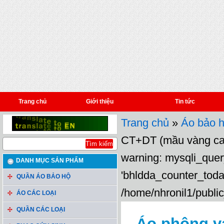
Trang chủ
Giới thiệu
Tin tức
Trang chủ
»
Áo bảo h
CT+DT (mầu vàng c
warning: mysqli_query
DANH MỤC SẢN PHẨM
'bhldda_counter_toda
QUẦN ÁO BẢO HỘ
/home/nhronil1/public
ÁO CÁC LOẠI
QUẦN CÁC LOẠI
Áo phông vả