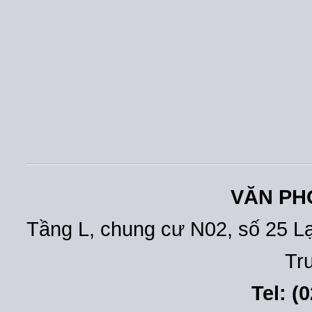
VĂN PH
Tầng L, chung cư N02, số 25 L
Tr
Tel: (