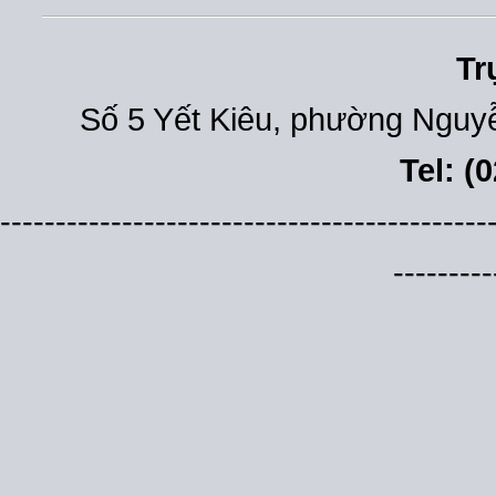
Tr
Số 5 Yết Kiêu, phường Nguyễ
Tel: (
--------------------------------------------
---------