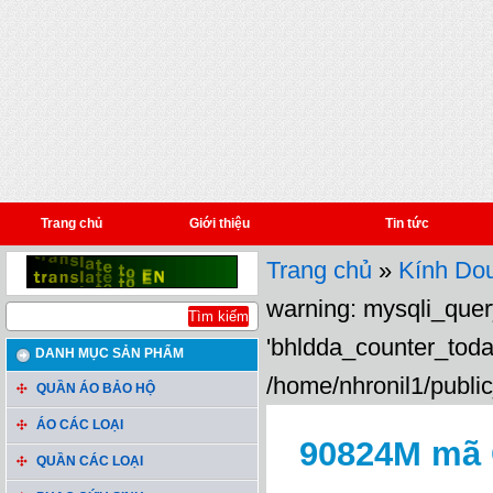
Trang chủ
Giới thiệu
Tin tức
Trang chủ
»
Kính Dou
warning: mysqli_query
'bhldda_counter_toda
DANH MỤC SẢN PHẨM
/home/nhronil1/public
QUẦN ÁO BẢO HỘ
ÁO CÁC LOẠI
90824M mã
QUẦN CÁC LOẠI