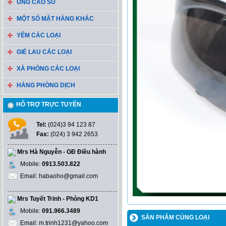
ỦNG CAO SU
MỘT SỐ MẶT HÀNG KHÁC
YẾM CÁC LOẠI
GIẺ LAU CÁC LOẠI
XÀ PHÒNG CÁC LOẠI
HÀNG PHÒNG DỊCH
HỖ TRỢ TRỰC TUYẾN
Tel:
(024)3 94 123 87
Fax:
(024) 3 942 2653
Mrs Hà Nguyễn - GĐ Điều hành
Mobile:
0913.503.822
Email: habaoho@gmail.com
Mrs Tuyết Trinh - Phòng KD1
Mobile:
091.966.3489
SẢN PHẨM CÙNG LOẠI
Email: m.trinh1231@yahoo.com