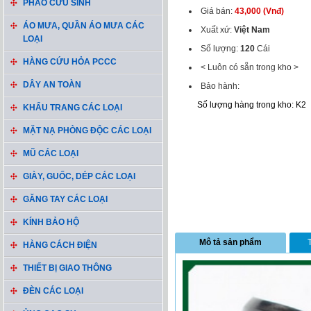
PHAO CỨU SINH
Giá bán:
43,000 (Vnđ)
ÁO MƯA, QUẦN ÁO MƯA CÁC
Xuất xứ:
Việt Nam
LOẠI
Số lượng:
120
Cái
HÀNG CỨU HỎA PCCC
< Luôn có sẵn trong kho >
DÂY AN TOÀN
Bảo hành:
Số lượng hàng trong kho: K2
KHẨU TRANG CÁC LOẠI
MẶT NẠ PHÒNG ĐỘC CÁC LOẠI
MŨ CÁC LOẠI
GIÀY, GUỐC, DÉP CÁC LOẠI
GĂNG TAY CÁC LOẠI
KÍNH BẢO HỘ
Mô tả sản phẩm
HÀNG CÁCH ĐIỆN
THIẾT BỊ GIAO THÔNG
ĐÈN CÁC LOẠI