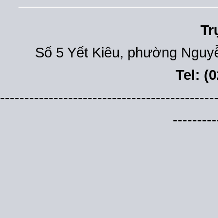
Tr
Số 5 Yết Kiêu, phường Nguyễ
Tel: (
--------------------------------------------
---------