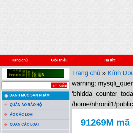
Trang chủ
Giới thiệu
Tin tức
Trang chủ
»
Kính Dou
warning: mysqli_query
'bhldda_counter_toda
DANH MỤC SẢN PHẨM
/home/nhronil1/public
QUẦN ÁO BẢO HỘ
ÁO CÁC LOẠI
91269M mã
QUẦN CÁC LOẠI