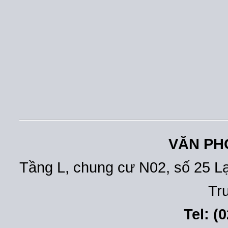
VĂN PH
Tầng L, chung cư N02, số 25 L
Tr
Tel: (