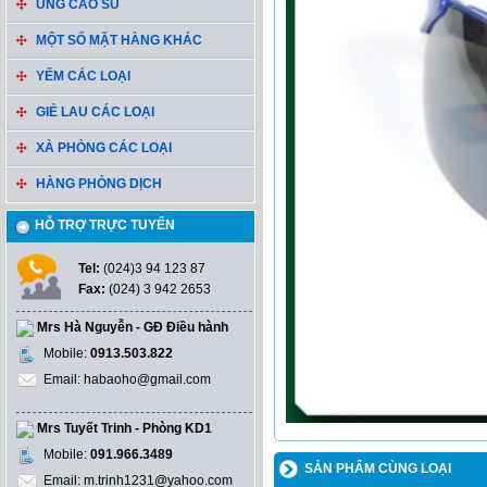
ỦNG CAO SU
MỘT SỐ MẶT HÀNG KHÁC
YẾM CÁC LOẠI
GIẺ LAU CÁC LOẠI
XÀ PHÒNG CÁC LOẠI
HÀNG PHÒNG DỊCH
HỖ TRỢ TRỰC TUYẾN
Tel:
(024)3 94 123 87
Fax:
(024) 3 942 2653
Mrs Hà Nguyễn - GĐ Điều hành
Mobile:
0913.503.822
Email: habaoho@gmail.com
Mrs Tuyết Trinh - Phòng KD1
Mobile:
091.966.3489
SẢN PHẨM CÙNG LOẠI
Email: m.trinh1231@yahoo.com