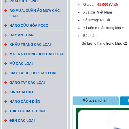
PHAO CỨU SINH
Giá bán:
65,000 (Vnđ)
ÁO MƯA, QUẦN ÁO MƯA CÁC
Xuất xứ:
Việt Nam
LOẠI
Số lượng:
48
Cái
HÀNG CỨU HỎA PCCC
< Luôn có sẵn trong kho >
DÂY AN TOÀN
Bảo hành:
Số lượng hàng trong kho: K2
KHẨU TRANG CÁC LOẠI
MẶT NẠ PHÒNG ĐỘC CÁC LOẠI
MŨ CÁC LOẠI
GIÀY, GUỐC, DÉP CÁC LOẠI
GĂNG TAY CÁC LOẠI
KÍNH BẢO HỘ
Mô tả sản phẩm
HÀNG CÁCH ĐIỆN
THIẾT BỊ GIAO THÔNG
ĐÈN CÁC LOẠI