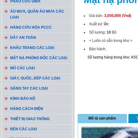
PHAO CỨU SINH
ÁO MƯA, QUẦN ÁO MƯA CÁC
Giá bán:
3,050,000 (Vnđ)
LOẠI
Xuất xứ:
Úc
HÀNG CỨU HỎA PCCC
Số lượng:
10
Bộ
DÂY AN TOÀN
< Luôn có sẵn trong kho >
KHẨU TRANG CÁC LOẠI
Bảo hành:
Số lượng hàng trong kho: K5
MẶT NẠ PHÒNG ĐỘC CÁC LOẠI
MŨ CÁC LOẠI
GIÀY, GUỐC, DÉP CÁC LOẠI
GĂNG TAY CÁC LOẠI
KÍNH BẢO HỘ
HÀNG CÁCH ĐIỆN
Mô tả sản phẩm
THIẾT BỊ GIAO THÔNG
ĐÈN CÁC LOẠI