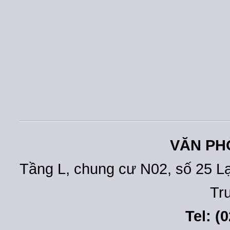
VĂN PH
Tầng L, chung cư N02, số 25 L
Tr
Tel: (