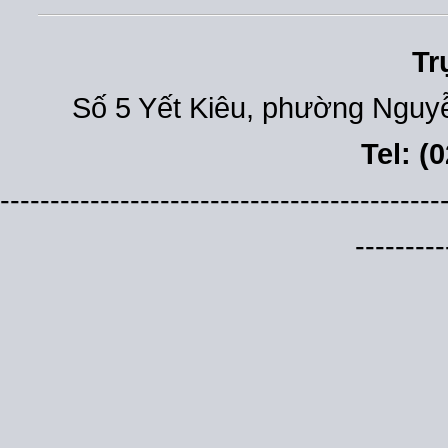
Tr
Số 5 Yết Kiêu, phường Nguyễ
Tel: (
--------------------------------------------
---------