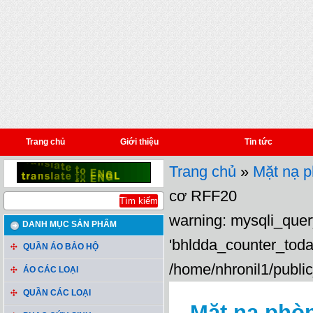
Trang chủ
Giới thiệu
Tin tức
Trang chủ
»
Mặt nạ p
cơ RFF20
warning: mysqli_query
DANH MỤC SẢN PHẨM
'bhldda_counter_toda
QUẦN ÁO BẢO HỘ
/home/nhronil1/public
ÁO CÁC LOẠI
QUẦN CÁC LOẠI
Mặt nạ phò