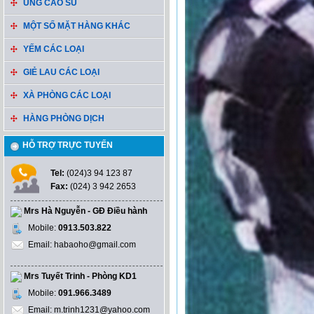
ỦNG CAO SU
MỘT SỐ MẶT HÀNG KHÁC
YẾM CÁC LOẠI
GIẺ LAU CÁC LOẠI
XÀ PHÒNG CÁC LOẠI
HÀNG PHÒNG DỊCH
HỖ TRỢ TRỰC TUYẾN
Tel:
(024)3 94 123 87
Fax:
(024) 3 942 2653
Mrs Hà Nguyễn - GĐ Điều hành
Mobile:
0913.503.822
Email: habaoho@gmail.com
Mrs Tuyết Trinh - Phòng KD1
Mobile:
091.966.3489
Email: m.trinh1231@yahoo.com