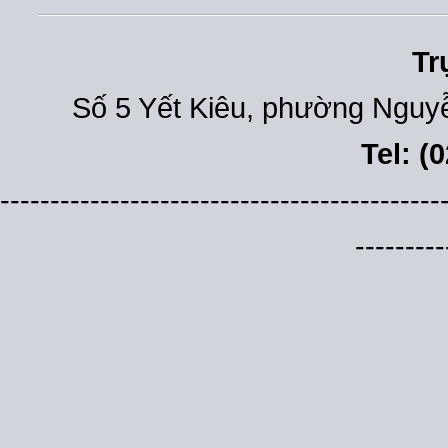
Tr
Số 5 Yết Kiêu, phường Nguyễ
Tel: (
--------------------------------------------
---------