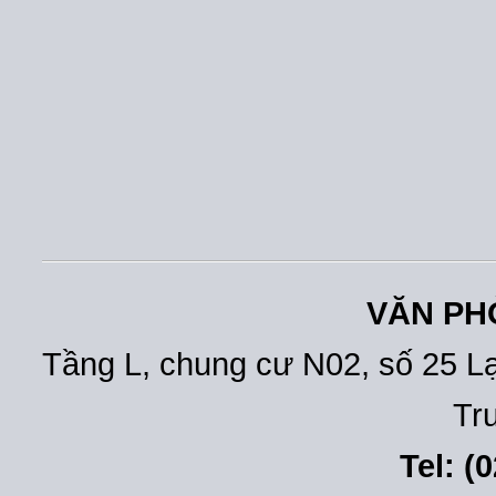
VĂN PH
Tầng L, chung cư N02, số 25 L
Tr
Tel: (