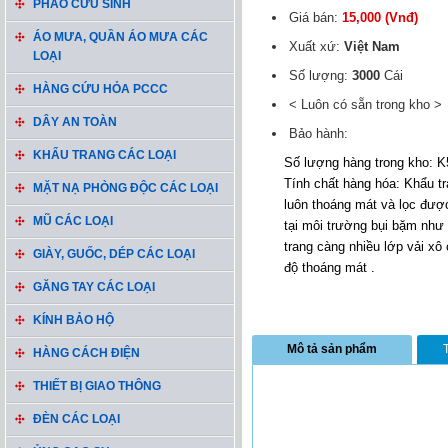
PHAO CỨU SINH
Giá bán:
15,000 (Vnđ)
ÁO MƯA, QUẦN ÁO MƯA CÁC
Xuất xứ:
Việt Nam
LOẠI
Số lượng:
3000
Cái
HÀNG CỨU HỎA PCCC
< Luôn có sẵn trong kho >
DÂY AN TOÀN
Bảo hành:
KHẨU TRANG CÁC LOẠI
Số lượng hàng trong kho: 
Tính chất hàng hóa: Khẩu tra
MẶT NẠ PHÒNG ĐỘC CÁC LOẠI
luôn thoáng mát và lọc được
MŨ CÁC LOẠI
tại môi trường bụi bặm nh
trang càng nhiều lớp vải xô
GIÀY, GUỐC, DÉP CÁC LOẠI
độ thoáng mát .
GĂNG TAY CÁC LOẠI
KÍNH BẢO HỘ
Mô tả sản phẩm
HÀNG CÁCH ĐIỆN
THIẾT BỊ GIAO THÔNG
ĐÈN CÁC LOẠI