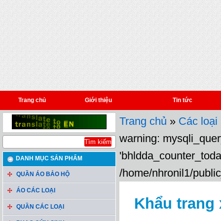
Trang chủ
Giới thiệu
Tin tức
Trang chủ
»
Các loại
warning: mysqli_query
'bhldda_counter_toda
DANH MỤC SẢN PHẨM
/home/nhronil1/public
QUẦN ÁO BẢO HỘ
ÁO CÁC LOẠI
Khẩu trang 
QUẦN CÁC LOẠI