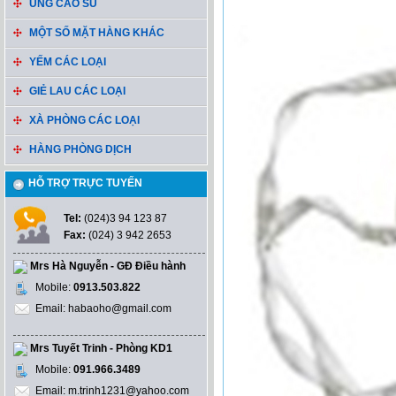
ỦNG CAO SU
MỘT SỐ MẶT HÀNG KHÁC
YẾM CÁC LOẠI
GIẺ LAU CÁC LOẠI
XÀ PHÒNG CÁC LOẠI
HÀNG PHÒNG DỊCH
HỖ TRỢ TRỰC TUYẾN
Tel:
(024)3 94 123 87
Fax:
(024) 3 942 2653
Mrs Hà Nguyễn - GĐ Điều hành
Mobile:
0913.503.822
Email: habaoho@gmail.com
Mrs Tuyết Trinh - Phòng KD1
Mobile:
091.966.3489
Email: m.trinh1231@yahoo.com