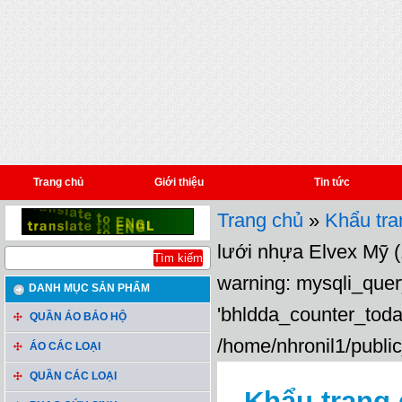
Trang chủ
Giới thiệu
Tin tức
Trang chủ
»
Khẩu tra
lưới nhựa Elvex Mỹ (
warning: mysqli_query
DANH MỤC SẢN PHẨM
'bhldda_counter_toda
QUẦN ÁO BẢO HỘ
/home/nhronil1/public
ÁO CÁC LOẠI
QUẦN CÁC LOẠI
Khẩu trang 