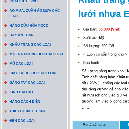
PHAO CỨU SINH
ÁO MƯA, QUẦN ÁO MƯA CÁC
lưới nhựa E
LOẠI
HÀNG CỨU HỎA PCCC
Giá bán:
35,000 (Vnđ)
DÂY AN TOÀN
Xuất xứ:
Mỹ
KHẨU TRANG CÁC LOẠI
Số lượng:
200
Cái
MẶT NẠ PHÒNG ĐỘC CÁC LOẠI
< Luôn có sẵn trong kho >
Bảo hành:
MŨ CÁC LOẠI
Số lượng hàng trong kho : 
GIÀY, GUỐC, DÉP CÁC LOẠI
Tính chất hàng hóa: Khẩu t
GĂNG TAY CÁC LOẠI
tốt ( 95% ) , chống các loại
thở tăng cường dễ cho việc
KÍNH BẢO HỘ
rất hữu ích cho việc giữ vệ
trường làm việc ở công trư
HÀNG CÁCH ĐIỆN
……
THIẾT BỊ GIAO THÔNG
ĐÈN CÁC LOẠI
Mô tả sản phẩm