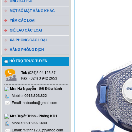
ỦNG CAO SU
MỘT SỐ MẶT HÀNG KHÁC
YẾM CÁC LOẠI
GIẺ LAU CÁC LOẠI
XÀ PHÒNG CÁC LOẠI
HÀNG PHÒNG DỊCH
HỖ TRỢ TRỰC TUYẾN
Tel:
(024)3 94 123 87
Fax:
(024) 3 942 2653
Mrs Hà Nguyễn - GĐ Điều hành
Mobile:
0913.503.822
Email: habaoho@gmail.com
Mrs Tuyết Trinh - Phòng KD1
Mobile:
091.966.3489
Email: m.trinh1231@yahoo.com