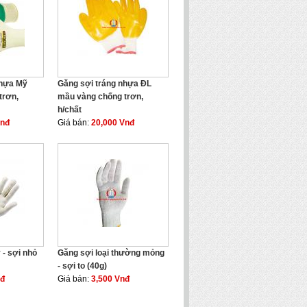
nhựa Mỹ
Găng sợi tráng nhựa ĐL
trơn,
mầu vàng chống trơn,
h/chất
Vnđ
Giá bán:
20,000 Vnđ
 - sợi nhỏ
Găng sợi loại thường mỏng
- sợi to (40g)
nđ
Giá bán:
3,500 Vnđ