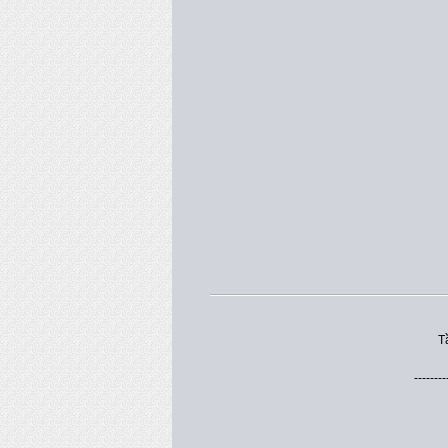
T
--------