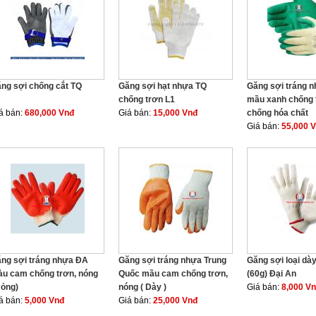
ng sợi chống cắt TQ
Găng sợi hạt nhựa TQ
Găng sợi tráng 
chống trơn L1
mầu xanh chống 
á bán:
680,000 Vnđ
Giá bán:
15,000 Vnđ
chống hóa chất
Giá bán:
55,000 
ng sợi tráng nhựa ĐA
Găng sợi tráng nhựa Trung
Găng sợi loại dày
u cam chống trơn, nóng
Quốc mầu cam chống trơn,
(60g) Đại An
ỏng)
nóng ( Dày )
Giá bán:
8,000 V
á bán:
5,000 Vnđ
Giá bán:
25,000 Vnđ