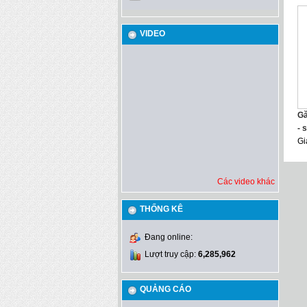
VIDEO
Gă
- 
Gi
Các video khác
THỐNG KÊ
Đang online:
Lượt truy cập:
6,285,962
QUẢNG CÁO