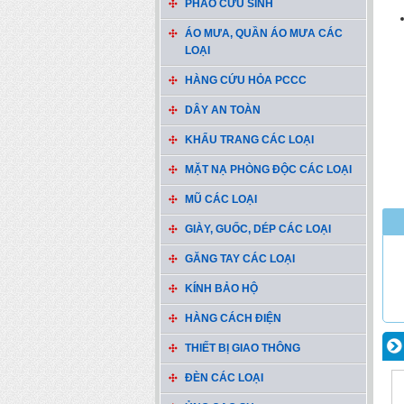
PHAO CỨU SINH
ÁO MƯA, QUẦN ÁO MƯA CÁC
LOẠI
HÀNG CỨU HỎA PCCC
DÂY AN TOÀN
KHẨU TRANG CÁC LOẠI
MẶT NẠ PHÒNG ĐỘC CÁC LOẠI
MŨ CÁC LOẠI
GIÀY, GUỐC, DÉP CÁC LOẠI
GĂNG TAY CÁC LOẠI
KÍNH BẢO HỘ
HÀNG CÁCH ĐIỆN
THIẾT BỊ GIAO THÔNG
ĐÈN CÁC LOẠI