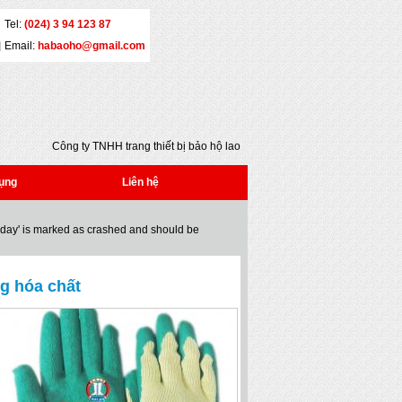
Tel:
(024) 3 94 123 87
Email:
habaoho@gmail.com
Công ty TNHH trang thiết bị bảo hộ lao động
Đại An - Địa chỉ: Số 5 - Yết Kiêu - Quận Hai Bà
Trưng - Hà Nội - Tel: (024) 3 941 2386 * Fax:
ụng
Liên hệ
(024) 3 941 2386 * Email:
habaoho@gmail.com
oday' is marked as crashed and should be
g hóa chất