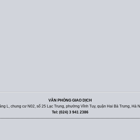
VĂN PHÒNG GIAO DỊCH
ầng L, chung cư N02, số 25 Lạc Trung, phường Vĩnh Tuy, quận Hai Bà Trưng, Hà N
Tel: (024) 3 941 2386
----------------------------------------------------------------------------------------------------------------