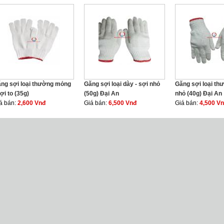
ng sợi loại thường mỏng
Găng sợi loại dày - sợi nhỏ
Găng sợi loại th
sợi to (35g)
(50g) Đại An
nhỏ (40g) Đại An
á bán:
2,600 Vnđ
Giá bán:
6,500 Vnđ
Giá bán:
4,500 V