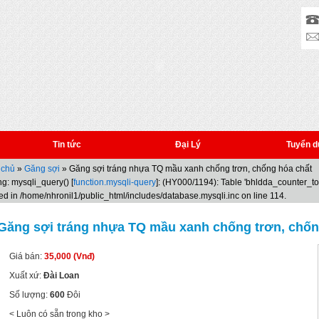
Tin tức
Đại Lý
Tuyển d
 chủ
»
Găng sợi
» Găng sợi tráng nhựa TQ mầu xanh chống trơn, chống hóa chất
g: mysqli_query() [
function.mysqli-query
]: (HY000/1194): Table 'bhldda_counter_t
ed in /home/nhronil1/public_html/includes/database.mysqli.inc on line 114.
Găng sợi tráng nhựa TQ mầu xanh chống trơn, chốn
Giá bán:
35,000 (Vnđ)
Xuất xứ:
Đài Loan
Số lượng:
600
Đôi
< Luôn có sẵn trong kho >