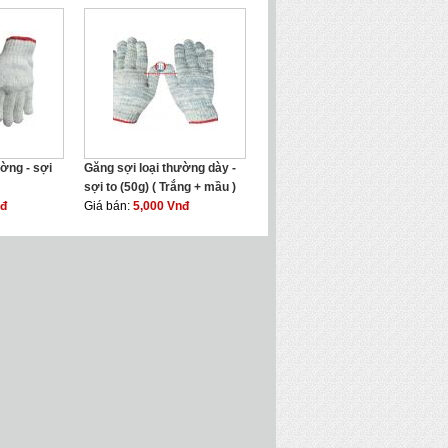
ường - sợi
Găng sợi loại thường dày -
sợi to (50g) ( Trắng + mầu )
nđ
Giá bán:
5,000 Vnđ