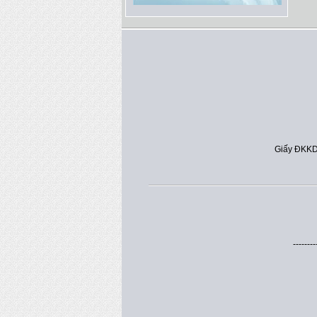
Giấy ĐKKD
--------