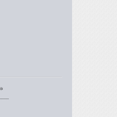
ội
---------