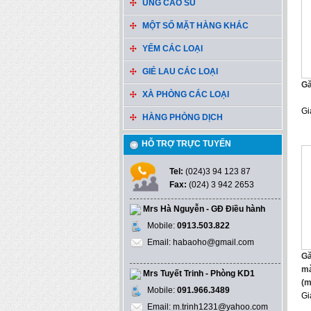
ỦNG CAO SU
MỘT SỐ MẶT HÀNG KHÁC
YẾM CÁC LOẠI
GIẺ LAU CÁC LOẠI
Gă
XÀ PHÒNG CÁC LOẠI
Gi
HÀNG PHÒNG DỊCH
HỖ TRỢ TRỰC TUYẾN
Tel:
(024)3 94 123 87
Fax:
(024) 3 942 2653
Mrs Hà Nguyễn - GĐ Điều hành
Mobile:
0913.503.822
Email: habaoho@gmail.com
Gă
mà
Mrs Tuyết Trinh - Phòng KD1
(m
Mobile:
091.966.3489
Gi
Email: m.trinh1231@yahoo.com