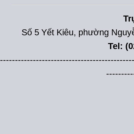
Tr
Số 5 Yết Kiêu, phường Nguyễ
Tel: (
--------------------------------------------
---------