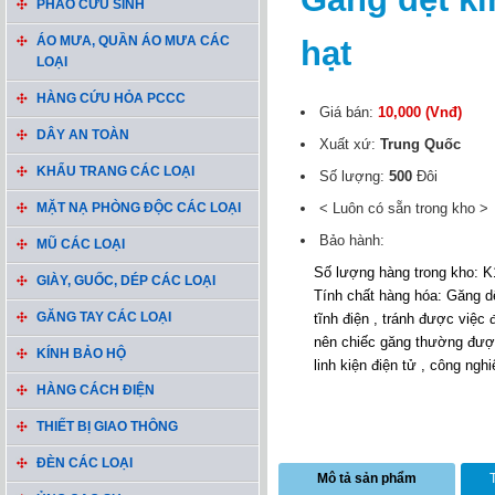
PHAO CỨU SINH
ÁO MƯA, QUẦN ÁO MƯA CÁC
hạt
LOẠI
HÀNG CỨU HỎA PCCC
Giá bán:
10,000 (Vnđ)
DÂY AN TOÀN
Xuất xứ:
Trung Quốc
KHẨU TRANG CÁC LOẠI
Số lượng:
500
Đôi
MẶT NẠ PHÒNG ĐỘC CÁC LOẠI
< Luôn có sẵn trong kho >
Bảo hành:
MŨ CÁC LOẠI
Số lượng hàng trong kho: K
GIÀY, GUỐC, DÉP CÁC LOẠI
Tính chất hàng hóa: Găng dệt
GĂNG TAY CÁC LOẠI
tĩnh điện , tránh được việ
nên chiếc găng thường được
KÍNH BẢO HỘ
linh kiện điện tử , công nghiệ
HÀNG CÁCH ĐIỆN
THIẾT BỊ GIAO THÔNG
ĐÈN CÁC LOẠI
Mô tả sản phẩm