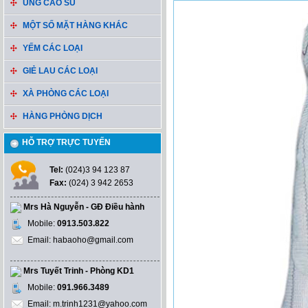
ỦNG CAO SU
MỘT SỐ MẶT HÀNG KHÁC
YẾM CÁC LOẠI
GIẺ LAU CÁC LOẠI
XÀ PHÒNG CÁC LOẠI
HÀNG PHÒNG DỊCH
HỖ TRỢ TRỰC TUYẾN
Tel:
(024)3 94 123 87
Fax:
(024) 3 942 2653
Mrs Hà Nguyễn - GĐ Điều hành
Mobile:
0913.503.822
Email: habaoho@gmail.com
Mrs Tuyết Trinh - Phòng KD1
Mobile:
091.966.3489
Email: m.trinh1231@yahoo.com