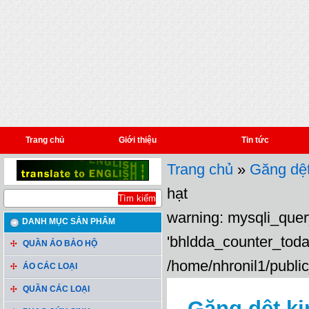
Trang chủ
Giới thiệu
Tin tức
Trang chủ
»
Găng dệt
hạt
warning: mysqli_query
DANH MỤC SẢN PHẨM
'bhldda_counter_toda
QUẦN ÁO BẢO HỘ
/home/nhronil1/public
ÁO CÁC LOẠI
QUẦN CÁC LOẠI
Găng dệt ki