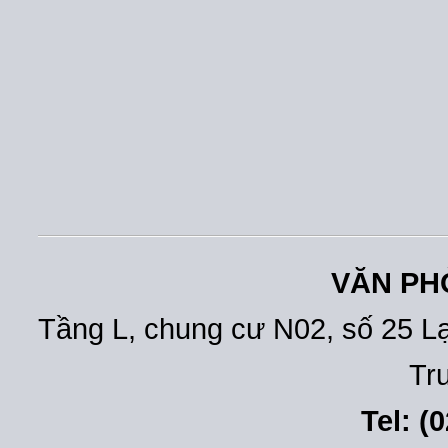
VĂN PH
Tầng L, chung cư N02, số 25 L
Tr
Tel: (