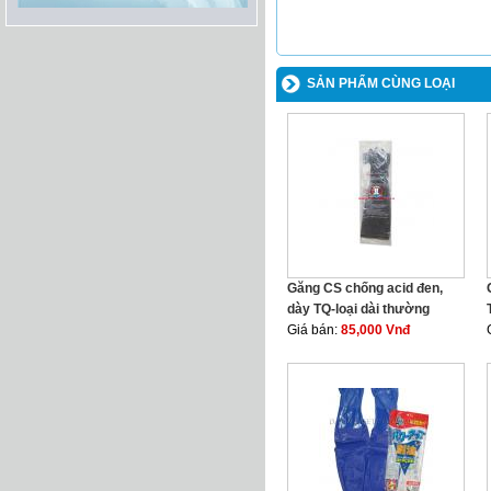
SẢN PHẨM CÙNG LOẠI
Găng CS chống acid đen,
dày TQ-loại dài thường
Giá bán:
85,000 Vnđ