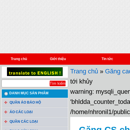
Trang chủ
Giới thiệu
Tin tức
Trang chủ
»
Găng ca
tới khủy
warning: mysqli_query
DANH MỤC SẢN PHẨM
'bhldda_counter_toda
QUẦN ÁO BẢO HỘ
/home/nhronil1/public
ÁO CÁC LOẠI
QUẦN CÁC LOẠI
Găng CS chố