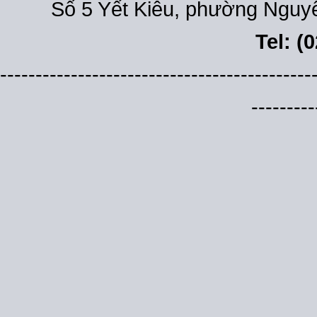
Số 5 Yết Kiêu, phường Nguyễ
Tel: (
--------------------------------------------
---------