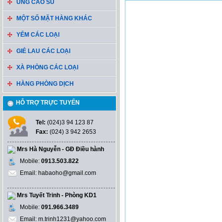
ỦNG CAO SU
MỘT SỐ MẶT HÀNG KHÁC
YẾM CÁC LOẠI
GIẺ LAU CÁC LOẠI
XÀ PHÒNG CÁC LOẠI
HÀNG PHÒNG DỊCH
HỖ TRỢ TRỰC TUYẾN
Tel:
(024)3 94 123 87
Fax:
(024) 3 942 2653
Mrs Hà Nguyễn - GĐ Điều hành
Mobile:
0913.503.822
Email: habaoho@gmail.com
Mrs Tuyết Trinh - Phòng KD1
Mobile:
091.966.3489
Email: m.trinh1231@yahoo.com