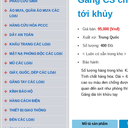
PHAO CỨU SINH
ÁO MƯA, QUẦN ÁO MƯA CÁC
tới khủy
LOẠI
HÀNG CỨU HỎA PCCC
Giá bán:
95,000 (Vnđ)
DÂY AN TOÀN
Xuất xứ:
Trung Quốc
KHẨU TRANG CÁC LOẠI
Số lượng:
400
Đôi
MẶT NẠ PHÒNG ĐỘC CÁC LOẠI
< Luôn có sẵn trong kho >
Bảo hành:
MŨ CÁC LOẠI
Số lượng hàng trong kho: K
GIÀY, GUỐC, DÉP CÁC LOẠI
Tính chất hàng hóa: Dài = 
GĂNG TAY CÁC LOẠI
cao su màu đen chống được a
quan đến axit như phòng th
KÍNH BẢO HỘ
Găng dài tới khửu tay
HÀNG CÁCH ĐIỆN
THIẾT BỊ GIAO THÔNG
ĐÈN CÁC LOẠI
Mô tả sản phẩm