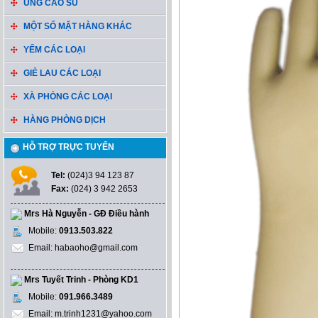
ỦNG CAO SU
MỘT SỐ MẶT HÀNG KHÁC
YẾM CÁC LOẠI
GIẺ LAU CÁC LOẠI
XÀ PHÒNG CÁC LOẠI
HÀNG PHÒNG DỊCH
HỖ TRỢ TRỰC TUYẾN
Tel:
(024)3 94 123 87
Fax:
(024) 3 942 2653
Mrs Hà Nguyễn - GĐ Điều hành
Mobile:
0913.503.822
Email: habaoho@gmail.com
Mrs Tuyết Trinh - Phòng KD1
Mobile:
091.966.3489
Email: m.trinh1231@yahoo.com