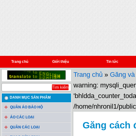
Trang chủ
Giới thiệu
Tin tức
Trang chủ
»
Găng và 
warning: mysqli_query
'bhldda_counter_toda
DANH MỤC SẢN PHẨM
/home/nhronil1/public
QUẦN ÁO BẢO HỘ
ÁO CÁC LOẠI
Găng cách đ
QUẦN CÁC LOẠI