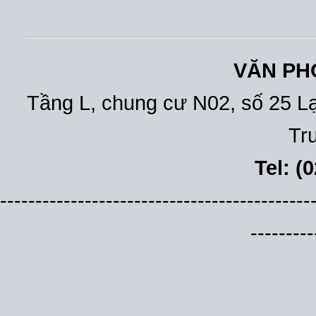
VĂN PH
Tầng L, chung cư N02, số 25 L
Tr
Tel: (
--------------------------------------------
---------