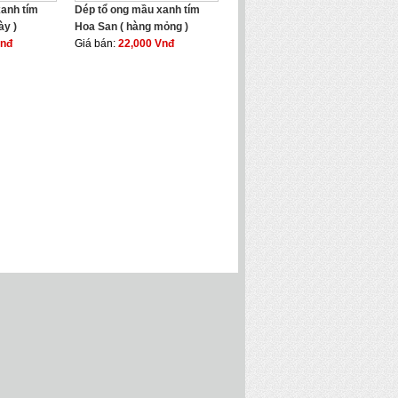
xanh tím
Dép tổ ong mầu xanh tím
ày )
Hoa San ( hàng mỏng )
Vnđ
Giá bán:
22,000 Vnđ