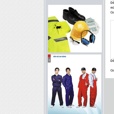
Dé
mầ
Gi
Dé
Gi