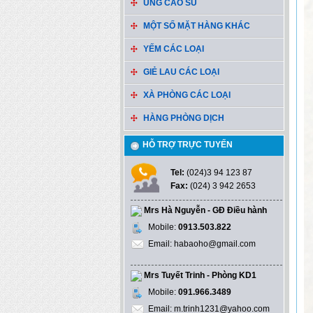
ỦNG CAO SU
MỘT SỐ MẶT HÀNG KHÁC
YẾM CÁC LOẠI
GIẺ LAU CÁC LOẠI
XÀ PHÒNG CÁC LOẠI
HÀNG PHÒNG DỊCH
HỖ TRỢ TRỰC TUYẾN
Tel:
(024)3 94 123 87
Fax:
(024) 3 942 2653
Mrs Hà Nguyễn - GĐ Điều hành
Mobile:
0913.503.822
Email: habaoho@gmail.com
Mrs Tuyết Trinh - Phòng KD1
Mobile:
091.966.3489
Email: m.trinh1231@yahoo.com