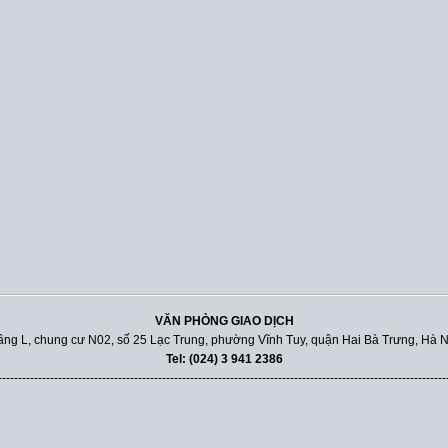
VĂN PHÒNG GIAO DỊCH
ầng L, chung cư N02, số 25 Lạc Trung, phường Vĩnh Tuy, quận Hai Bà Trưng, Hà N
Tel: (024) 3 941 2386
----------------------------------------------------------------------------------------------------------------