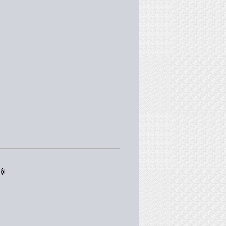
ội
---------