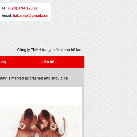
Tel:
(024) 3 94 123 87
Email:
habaoho@gmail.com
Công ty TNHH trang thiết bị bảo hộ lao động Đại
An - Địa chỉ: Số 5 - Yết Kiêu - Quận Hai Bà Trưng
- Hà Nội - Tel: (024) 3 941 2386 * Fax: (024) 3
ụng
Liên hệ
941 2386 * Email: habaoho@gmail.com
oday' is marked as crashed and should be