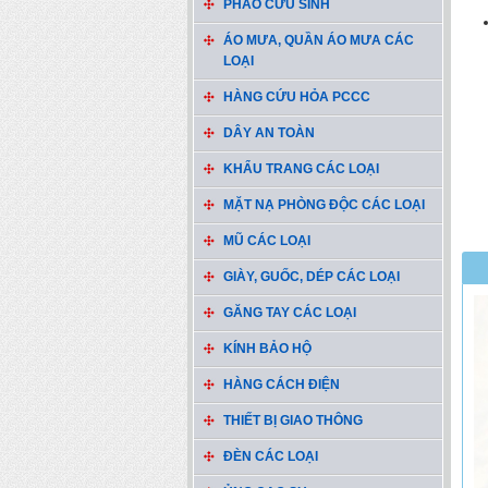
PHAO CỨU SINH
ÁO MƯA, QUẦN ÁO MƯA CÁC
LOẠI
HÀNG CỨU HỎA PCCC
DÂY AN TOÀN
KHẨU TRANG CÁC LOẠI
MẶT NẠ PHÒNG ĐỘC CÁC LOẠI
MŨ CÁC LOẠI
GIÀY, GUỐC, DÉP CÁC LOẠI
GĂNG TAY CÁC LOẠI
KÍNH BẢO HỘ
HÀNG CÁCH ĐIỆN
THIẾT BỊ GIAO THÔNG
ĐÈN CÁC LOẠI