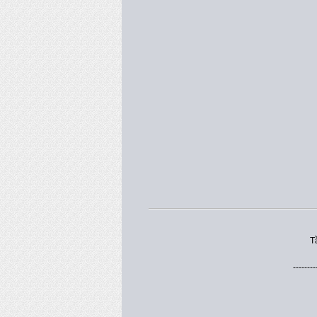
T
--------