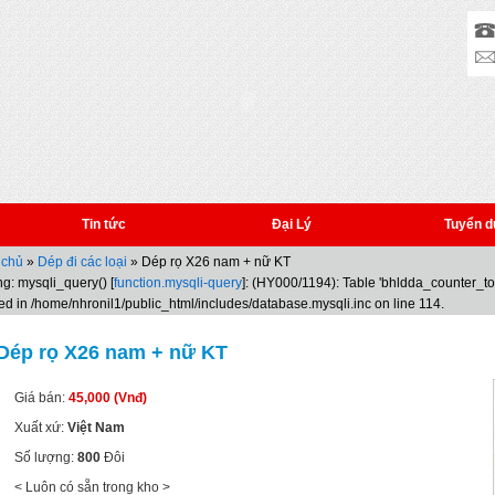
Tin tức
Đại Lý
Tuyển d
 chủ
»
Dép đi các loại
» Dép rọ X26 nam + nữ KT
g: mysqli_query() [
function.mysqli-query
]: (HY000/1194): Table 'bhldda_counter_t
ed in /home/nhronil1/public_html/includes/database.mysqli.inc on line 114.
Dép rọ X26 nam + nữ KT
Giá bán:
45,000 (Vnđ)
Xuất xứ:
Việt Nam
Số lượng:
800
Đôi
< Luôn có sẵn trong kho >