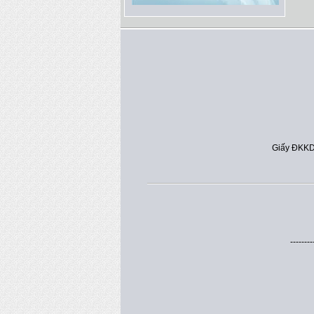
Giấy ĐKKD
--------