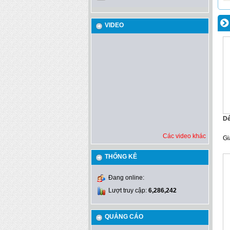
VIDEO
Dé
Các video khác
Gi
THỐNG KÊ
Đang online:
Lượt truy cập:
6,286,242
QUẢNG CÁO